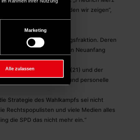
ie im Rahmen Ihrer Nutzung
 in Deutschland. Das werden wir zeigen“,
Marketing
nnerhalb der SPD-Bundestagsfraktion. Deren
personellen und inhaltlichen Neuanfang
Alle zulassen
ch hinter Linken (26), AfD (21) und der
en Parteitag vorzuziehen und personelle
 die Strategie des Wahlkampfs sei nicht
ie Rechtspopulisten und viele Medien alles
ng die SPD das nicht mehr ein.“