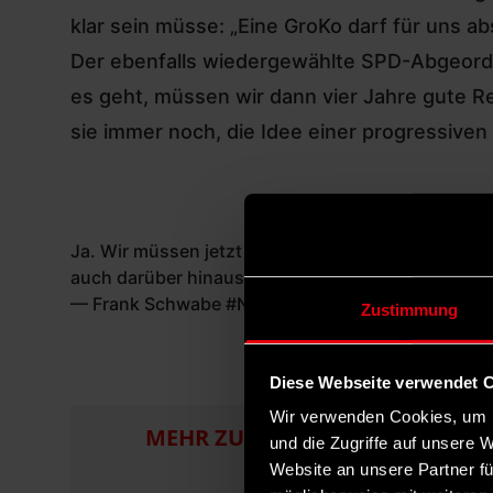
klar sein müsse: „Eine GroKo darf für uns a
Der ebenfalls wiedergewählte SPD-Abgeor
es geht, müssen wir dann vier Jahre gute Re
sie immer noch, die Idee einer progressiven
Ja. Wir müssen jetzt gute Koalitionsverhandlung
auch darüber hinausdenken. Es gibt sie immer noc
— Frank Schwabe #Nahidisfree (@FrankSchwabe
Zustimmung
Diese Webseite verwendet 
Wir verwenden Cookies, um I
Um e
MEHR ZUM THEMA
und die Zugriffe auf unsere 
Bund
Website an unsere Partner fü
popu