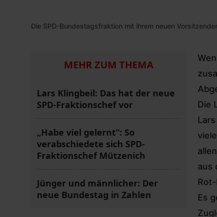
Die SPD-Bundestagsfraktion mit ihrem neuen Vorsitzenden 
Wenn
MEHR ZUM THEMA
zusa
Abg
Lars Klingbeil: Das hat der neue
SPD-Fraktionschef vor
Die 
Lars
„Habe viel gelernt“: So
viel
verabschiedete sich SPD-
alle
Fraktionschef Mützenich
aus 
Rot-
Jünger und männlicher: Der
neue Bundestag in Zahlen
Es g
Zugl