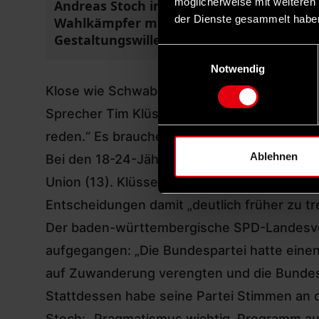
möglicherweise mit weiteren
Andreas Stoch im Porträt:
der Dienste gesammelt habe
Wahlkämpfer mit Kante und
hat 
Gestaltungswille
schr
Einwilligungsauswahl
Jun
Notwendig
Klose wie Schwabe sind Mitglieder der Parl
Sprecher Tim Klüssendorf fordert
im Intervi
reden.“ Es brauche eine Neuausrichtung der 
Ablehnen
Bei den 18-24-Jährigen erzielte die SPD ledi
Union (13). Klüssendorf plädiert außerdem 
Entscheidungen damit „deutlich früher zu tre
Der baden-württembergische SPD-Landesvo
aufgegangen: „Die Bundespartei hatte einen 
auf Zuwanderung verengten und die Bundesta
Stattdessen habe seine Partei Stimmen an d
Stoch: „Pragmatismus wichtig, Programm au