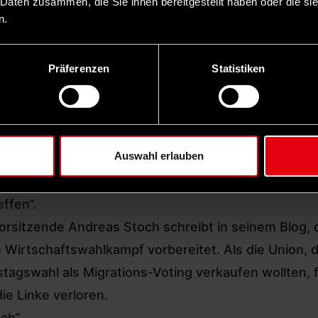
 Daten zusammen, die Sie ihnen bereitgestellt haben oder die s
n.
unrecht mit seinem Abgesang auf progressive Kräfte
eibt der SPD-Abgeordnete.
ge Menschen besser ansprechen
Präferenzen
Statistiken
amentarischen Linken, einer der drei Strömungen i
ew mit der „taz“
: „Wir müssen ernsthaft über einen 
Partei, vor allem eine viel jüngere Ansprache.
Auswahl erlauben
glich elf Prozent der Stimmen und blieb damit deutli
dafür, den für Ende des Jahres geplanten ordentlich
ffen“.
rsitzende Andreas Stoch
schreibt in seinem Blog
,
Wirtschaftswahlkampf vorbereitet. Als die Union, d
gswahl als Migrations-Voting verkaufen wollten, fi
ie Linke verloren.
ch“