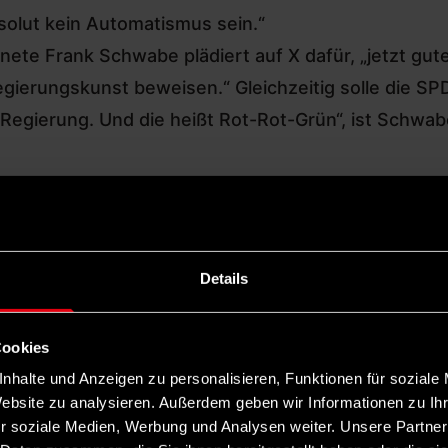
bsolut kein Automatismus sein.“
dnete Frank Schwabe
plädiert auf X dafür, „jetzt gu
gierungskunst beweisen.“ Gleichzeitig solle die SP
 Regierung. Und die heißt Rot-Rot-Grün“, ist Schwa
en führen und, wenn es geht, müssen wir dann 4 Jahre gu
h, die Idee einer progressiven Regierung. Und die heißt R
)
February 26, 2025
Details
Cookies
nhalte und Anzeigen zu personalisieren, Funktionen für soziale
inem solchen Bündnis den Weg zu bereiten, wurde 
Website zu analysieren. Außerdem geben wir Informationen zu I
estagsfraktion gegründet. Nachdem die Partei „Die 
r soziale Medien, Werbung und Analysen weiter. Unsere Partner
listische Rechte sei, gehe das alles besser als vorh