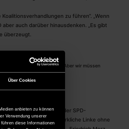
te Koalitionsverhandlungen zu führen“. „Wenn
D aber auch darüber hinausdenken. „Es gibt
be überzeugt.
te Regierungskunst beweisen. Aber wir müssen
otRotGrün,
#r2g
.
Über Cookies
 Medien anbieten zu können
2004 die „Denkfabrik“ in der SPD-
hrer Verwendung unserer
Linke“ nun wieder eine wirkliche Linke ohne
 führen diese Informationen
er, ist Schwabe überzeugt. „Friedrich Merz