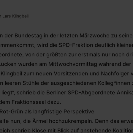
Lars Klingbeil
 der Bundestag in der letzten Märzwoche zu seiner
mmenkommt, wird die SPD-Fraktion deutlich klein
eordnete,
von der größten zur erstmals nur noch dri
Lücken wurden am Mittwochvormittag während der F
 Klingbeil zum neuen Vorsitzenden
und
Nachfolger 
en leeren Stühle der ausgeschiedenen Kolleg*innen 
n liegt“, schrieb die Berliner SPD-Abgeordnete Annik
dem Fraktionssaal dazu.
Rot-Grün als langfristige Perspektive
elte nun, die Ärmel hochzukrempeln. Denn das erw
eich schrieb Klose mit Blick auf anstehende Koalit