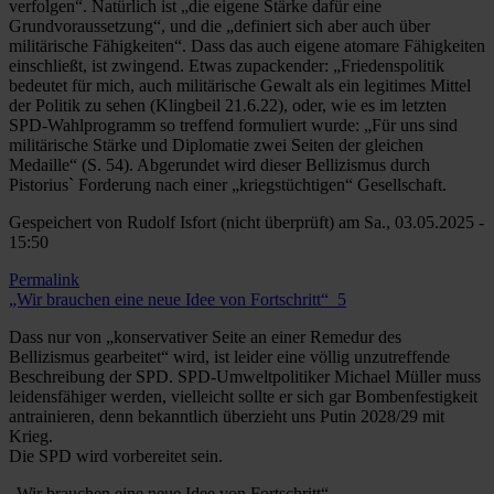
verfolgen“. Natürlich ist „die eigene Stärke dafür eine
Grundvoraussetzung“, und die „definiert sich aber auch über
militärische Fähigkeiten“. Dass das auch eigene atomare Fähigkeiten
einschließt, ist zwingend. Etwas zupackender: „Friedenspolitik
bedeutet für mich, auch militärische Gewalt als ein legitimes Mittel
der Politik zu sehen (Klingbeil 21.6.22), oder, wie es im letzten
SPD-Wahlprogramm so treffend formuliert wurde: „Für uns sind
militärische Stärke und Diplomatie zwei Seiten der gleichen
Medaille“ (S. 54). Abgerundet wird dieser Bellizismus durch
Pistorius` Forderung nach einer „kriegstüchtigen“ Gesellschaft.
Gespeichert von
Rudolf Isfort (nicht überprüft)
am Sa., 03.05.2025 -
15:50
Permalink
„Wir brauchen eine neue Idee von Fortschritt“_5
Dass nur von „konservativer Seite an einer Remedur des
Bellizismus gearbeitet“ wird, ist leider eine völlig unzutreffende
Beschreibung der SPD. SPD-Umweltpolitiker Michael Müller muss
leidensfähiger werden, vielleicht sollte er sich gar Bombenfestigkeit
antrainieren, denn bekanntlich überzieht uns Putin 2028/29 mit
Krieg.
Die SPD wird vorbereitet sein.
„Wir brauchen eine neue Idee von Fortschritt“