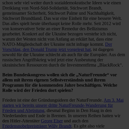
schon sehr viel weiter durch sozialdemokratische Ideen wie einen
Dreiklang von Nord-Süd-Solidarität, Stichwort Brandt,
gemeinsamer Sicherheit, Stichwort Palme und Nachhaltigkeit,
Stichwort Brundtland. Das war eine Einheit für eine bessere Welt.
Das alles spielt heute überhaupt keine Rolle mehr. Seit 2012 wird
von konservativer Seite an einer Remedur des Bellizismus
gearbeitet. Konkret auf die Ukraine bezogen verstehe ich nicht,
warum der Westen nicht von Anfang an erklärt hat, dass eine
NATO-Mitgliedschaft der Ukraine nicht infrage kommt.
Der
Vorschlag, den Donald Trump jetzt vorgelegt hat
, ist dagegen
sowohl für die Ukraine schlecht als auch für die Europäer. Aus dem
russischen Angriffskrieg wird jetzt eine Ausbeutung der
ukrainischen Ressourcen durch die Investmentfirma „BlackRock“.
Beim Bundeskongress wollen sich die „NaturFreunde“ vor
allem mit ihrem eigenen Selbstverständnis und ihrem
Programm für die kommenden Jahre beschäftigen. Welche
Rolle wird der Frieden dort spielen?
Frieden ist eine der Gründungsideen der NaturFreunde.
Am 3. Mai
starten wir bereits unsere dritte NaturFreunde-Wanderung für
Frieden und Abrüstung
, diesmal Beginn in Den Haag in den
Niederlanden und Ende in Bremen. In unseren Reihen hatten wir
den Hitler-Attentäter
Georg Elser
und auch den
Friedensnobelpreisträger Willy Brandt
. Es gibt also viele