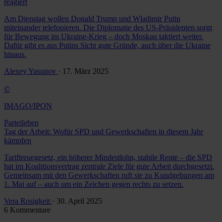
reagiert
Am Dienstag wollen Donald Trump und Wladimir Putin
miteinander telefonieren. Die Diplomatie des US-Präsidenten sorgt
für Bewegung im Ukraine-Krieg – doch Moskau taktiert weiter.
Dafür gibt es aus Putins Sicht gute Gründe, auch über die Ukraine
hinaus.
Alexey Yusupov
· 17. März 2025
©
IMAGO/IPON
Parteileben
Tag der Arbeit: Wofür SPD und Gewerkschaften in diesem Jahr
kämpfen
Tariftreuegesetz, ein höherer Mindestlohn, stabile Rente – die SPD
hat im Koalitionsvertrag zentrale Ziele für gute Arbeit durchgesetzt.
Gemeinsam mit den Gewerkschaften ruft sie zu Kundgebungen am
1. Mai auf – auch um ein Zeichen gegen rechts zu setzen.
Vera Rosigkeit
· 30. April 2025
6 Kommentare