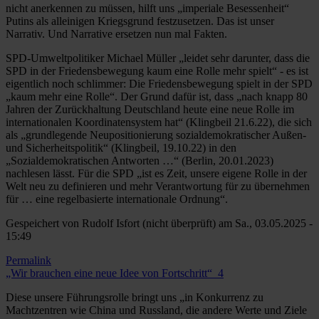
nicht anerkennen zu müssen, hilft uns „imperiale Besessenheit“
Putins als alleinigen Kriegsgrund festzusetzen. Das ist unser
Narrativ. Und Narrative ersetzen nun mal Fakten.
SPD-Umweltpolitiker Michael Müller „leidet sehr darunter, dass die
SPD in der Friedensbewegung kaum eine Rolle mehr spielt“ - es ist
eigentlich noch schlimmer: Die Friedensbewegung spielt in der SPD
„kaum mehr eine Rolle“. Der Grund dafür ist, dass „nach knapp 80
Jahren der Zurückhaltung Deutschland heute eine neue Rolle im
internationalen Koordinatensystem hat“ (Klingbeil 21.6.22), die sich
als „grundlegende Neupositionierung sozialdemokratischer Außen-
und Sicherheitspolitik“ (Klingbeil, 19.10.22) in den
„Sozialdemokratischen Antworten …“ (Berlin, 20.01.2023)
nachlesen lässt. Für die SPD „ist es Zeit, unsere eigene Rolle in der
Welt neu zu definieren und mehr Verantwortung für zu übernehmen
für … eine regelbasierte internationale Ordnung“.
Gespeichert von
Rudolf Isfort (nicht überprüft)
am Sa., 03.05.2025 -
15:49
Permalink
„Wir brauchen eine neue Idee von Fortschritt“_4
Diese unsere Führungsrolle bringt uns „in Konkurrenz zu
Machtzentren wie China und Russland, die andere Werte und Ziele