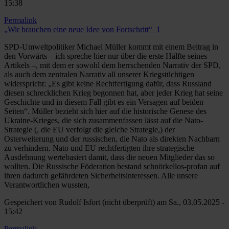
15:38
Permalink
„Wir brauchen eine neue Idee von Fortschritt“_1
SPD-Umweltpolitiker Michael Müller kommt mit einem Beitrag in
den Vorwärts – ich spreche hier nur über die erste Hälfte seines
Artikels –, mit dem er sowohl dem herrschenden Narrativ der SPD,
als auch dem zentralen Narrativ all unserer Kriegstüchtigen
widerspricht: „Es gibt keine Rechtfertigung dafür, dass Russland
diesen schrecklichen Krieg begonnen hat, aber jeder Krieg hat seine
Geschichte und in diesem Fall gibt es ein Versagen auf beiden
Seiten“. Müller bezieht sich hier auf die historische Genese des
Ukraine-Krieges, die sich zusammenfassen lässt auf die Nato-
Strategie (, die EU verfolgt die gleiche Strategie,) der
Osterweiterung und der russischen, die Nato als direkten Nachbarn
zu verhindern. Nato und EU rechtfertigten ihre strategische
Ausdehnung wertebasiert damit, dass die neuen Mitglieder das so
wollten. Die Russische Föderation bestand schnörkellos-profan auf
ihren dadurch gefährdeten Sicherheitsinteressen. Alle unsere
Verantwortlichen wussten,
Gespeichert von
Rudolf Isfort (nicht überprüft)
am Sa., 03.05.2025 -
15:42
Permalink