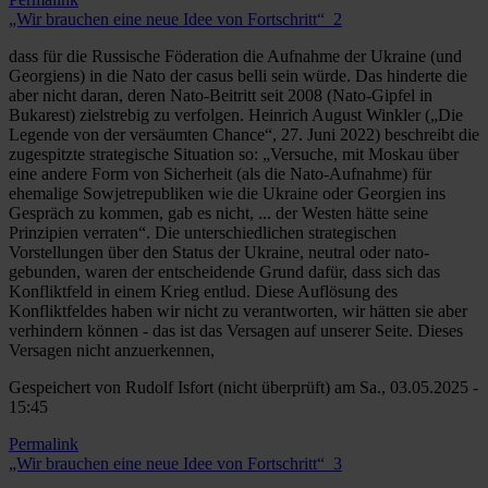
„Wir brauchen eine neue Idee von Fortschritt“_2
dass für die Russische Föderation die Aufnahme der Ukraine (und
Georgiens) in die Nato der casus belli sein würde. Das hinderte die
aber nicht daran, deren Nato-Beitritt seit 2008 (Nato-Gipfel in
Bukarest) zielstrebig zu verfolgen. Heinrich August Winkler („Die
Legende von der versäumten Chance“, 27. Juni 2022) beschreibt die
zugespitzte strategische Situation so: „Versuche, mit Moskau über
eine andere Form von Sicherheit (als die Nato-Aufnahme) für
ehemalige Sowjetrepubliken wie die Ukraine oder Georgien ins
Gespräch zu kommen, gab es nicht, ... der Westen hätte seine
Prinzipien verraten“. Die unterschiedlichen strategischen
Vorstellungen über den Status der Ukraine, neutral oder nato-
gebunden, waren der entscheidende Grund dafür, dass sich das
Konfliktfeld in einem Krieg entlud. Diese Auflösung des
Konfliktfeldes haben wir nicht zu verantworten, wir hätten sie aber
verhindern können - das ist das Versagen auf unserer Seite. Dieses
Versagen nicht anzuerkennen,
Gespeichert von
Rudolf Isfort (nicht überprüft)
am Sa., 03.05.2025 -
15:45
Permalink
„Wir brauchen eine neue Idee von Fortschritt“_3