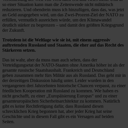
so einer Situation kann man die Zeitenwende nicht militärisch
reduzieren. Und obendrein muss ich hinzufügen, dass das, was jetzt
an Geld ausgegeben wird, um das Zwei-Prozent-Ziel der NATO zu
erfüllen, vermutlich ausreichen würde, um den Klimawandel
deutlich stärker zu begrenzen – und damit den größten Kriegsgrund
der Zukunft.
Trotzdem ist die Weltlage wie sie ist, mit einem aggressiv
auftretenden Russland und Staaten, die eher auf das Recht des
Stärkeren setzen.
Das ist wahr, aber da muss man auch sehen, dass der
Verteidigungsetat der NATO-Staaten ohne Amerika höher ist als der
gesamte russische Staatshaushalt. Frankreich und Deutschland
geben zusammen mehr fürs Militär aus als Russland. Das geht mir in
der derzeitigen Diskussion häufig unter. Leider wurden in den
vergangenen drei Jahrzehnten historische Chancen verpasst, zu einer
friedlichen Kooperation mit Russland zu kommen. Wie haben es
nicht geschafft, zu einer „Europäisierung Europas“ und zu einer
gesamteuropäischen Sicherheitsarchitektur zu kommen. Natürlich
gibt es keine Rechtfertigung dafür, dass Russland diesen
schrecklichen Krieg begonnen hat, aber jeder Krieg hat seine
Geschichte und in diesem Fall gibt es ein Versagen auf beiden
Seiten.