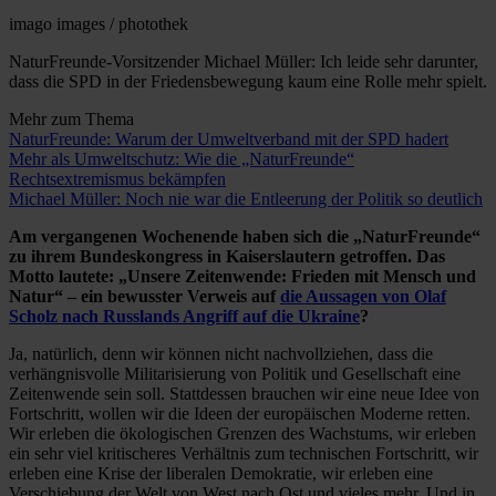
imago images / photothek
NaturFreunde-Vorsitzender Michael Müller: Ich leide sehr darunter,
dass die SPD in der Friedensbewegung kaum eine Rolle mehr spielt.
Mehr zum Thema
NaturFreunde: Warum der Umweltverband mit der SPD hadert
Mehr als Umweltschutz: Wie die „NaturFreunde“
Rechtsextremismus bekämpfen
Michael Müller: Noch nie war die Entleerung der Politik so deutlich
Am vergangenen Wochenende haben sich die „NaturFreunde“
zu ihrem Bundeskongress in Kaiserslautern getroffen. Das
Motto lautete: „Unsere Zeitenwende: Frieden mit Mensch und
Natur“ – ein bewusster Verweis auf
die Aussagen von Olaf
Scholz nach Russlands Angriff auf die Ukraine
?
Ja, natürlich, denn wir können nicht nachvollziehen, dass die
verhängnisvolle Militarisierung von Politik und Gesellschaft eine
Zeitenwende sein soll. Stattdessen brauchen wir eine neue Idee von
Fortschritt, wollen wir die Ideen der europäischen Moderne retten.
Wir erleben die ökologischen Grenzen des Wachstums, wir erleben
ein sehr viel kritischeres Verhältnis zum technischen Fortschritt, wir
erleben eine Krise der liberalen Demokratie, wir erleben eine
Verschiebung der Welt von West nach Ost und vieles mehr. Und in