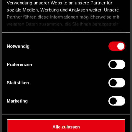
Verwendung unserer Website an unsere Partner für
soziale Medien, Werbung und Analysen weiter. Unsere
Partner führen diese Informationen möglicherweise mit
weiteren Daten zusammen, die Sie ihnen bereitgestellt
haben oder die sie im Rahmen Ihrer Nutzung der Dienste
gesammelt haben.
Einwilligungsauswahl
Notwendig
Präferenzen
Unser Problem ist, dass wir, obwohl die NaturFreunde
überparteilich sind, einen sozialdemokratischen Stempel tragen, aber
Statistiken
viel zu wenig Unterstützung von SPD und Gewerkschaften
erhalten.
Marketing
Alle zulassen