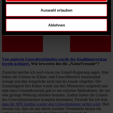
Auswahl erlauben
Ablehnen
Von anderen Umweltverbänden wurde der Koalitionsvertrag
bereits kritisiert.
Wie bewerten ihn die „NaturFreunde“?
Zunächst möchte ich noch etwas zur Ampel-Regierung sagen. Hier
haben die Grünen im Klima- und Umweltbereich katastrophal
versagt und ihre Ansprüche nicht mal im Ansatz eingelöst. Die
Zuständigkeit fürs Klima wurde auf drei Ministerien aufgeteilt und
statt eines Gesamtkonzepts gab es nur einzelne Maßnahmen, die nur
eine geringe Wirkung entfalten konnten. Zudem haben die Grünen
das Umweltministerium komplett demontiert. Deshalb bin ich froh,
dass die SPD künftig wieder den Umweltminister stellen wird
. Hier
erwarte ich, dass sie aus einem sozialen Verständnis heraus ein