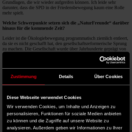
Grundlagen, die wir wieder aufgreifen können. Ich leide sehr
darunter, dass die SPD in der Friedensbewegung kaum eine Rolle
mehr spielt.
Welche Schwerpunkte setzen sich die „NaturFreunde“ darüber
hinaus für die kommende Zeit?
Leider ist die Ökologiebewegung programmatisch ziemlich entleert,
da sie es nicht geschafft hat, den gesellschaftsreformerische Sprung
zu machen. Die Gesellschaft wurde über Jahrhunderte geprägt von
der Idee, schneller höher weiter. Das funktioniert aber nicht mehr.
Deshalb stellt sich die Gerechtigkeitsfrage neu, auch die Frage, wie
wirtschaftliche Entwicklung organisiert werden muss. Leider gibt
die Politik hier keine ausreichenden Antworten und ich finde auch
die Koalitionsvereinbarung in dieser Frage nicht sehr überzeugend.
Zustimmung
Details
Über Cookies
Michael
Müller
Diese Webseite verwendet Cookies
Wir verwenden Cookies, um Inhalte und Anzeigen zu
personalisieren, Funktionen für soziale Medien anbieten
zu können und die Zugriffe auf unsere Website zu
analysieren. Außerdem geben wir Informationen zu Ihrer