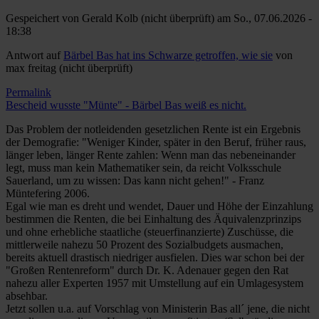
Gespeichert von
Gerald Kolb (nicht überprüft)
am So., 07.06.2026 -
18:38
Antwort auf
Bärbel Bas hat ins Schwarze getroffen, wie sie
von
max freitag (nicht überprüft)
Permalink
Bescheid wusste "Münte" - Bärbel Bas weiß es nicht.
Das Problem der notleidenden gesetzlichen Rente ist ein Ergebnis
der Demografie: "Weniger Kinder, später in den Beruf, früher raus,
länger leben, länger Rente zahlen: Wenn man das nebeneinander
legt, muss man kein Mathematiker sein, da reicht Volksschule
Sauerland, um zu wissen: Das kann nicht gehen!" - Franz
Müntefering 2006.
Egal wie man es dreht und wendet, Dauer und Höhe der Einzahlung
bestimmen die Renten, die bei Einhaltung des Äquivalenzprinzips
und ohne erhebliche staatliche (steuerfinanzierte) Zuschüsse, die
mittlerweile nahezu 50 Prozent des Sozialbudgets ausmachen,
bereits aktuell drastisch niedriger ausfielen. Dies war schon bei der
"Großen Rentenreform" durch Dr. K. Adenauer gegen den Rat
nahezu aller Experten 1957 mit Umstellung auf ein Umlagesystem
absehbar.
Jetzt sollen u.a. auf Vorschlag von Ministerin Bas all´ jene, die nicht