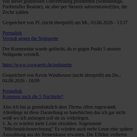
von dieser grandiosen Umverteilung profitierten (Selbständige,
Freiberufler Beamte), sie aber per Steuern subventionier[t]en, die
Zeche zahlen.
Gespeichert von
PL (nicht überprüft)
am Mi., 03.06.2026 - 13:37
Permalink
Verstoß gegen die Netiquette
Der Kommentar wurde gelöscht, da er gegen Punkt 5 unserer
Netiquette verstieß.
https://www.vorwaerts.de/netiquette
Gespeichert von
Kevin Windheuser (nicht überprüft)
am Do.,
04.06.2026 - 18:09
Permalink
Kommen auch die 5 Nachteile?
Also ich bin ja grundsätzlich dem Thema offen zugewandt.
Allerdings ist diese Darstellung so hanebüchen das ich gar nicht
weiß wo ich anfangen soll sie zu widerlegen.
1. Ja, es würden mehr Leute einzahlen. Sogenannte
"Milchmädchenrechnung" Es würden auch mehr Leute eine spätere
Auszahlung aus der Rentenkasse erwarten. Die Effekte verlieren