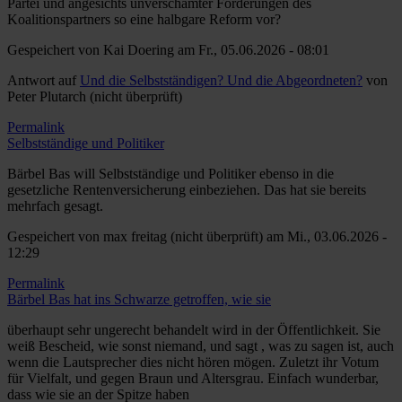
Partei und angesichts unverschämter Forderungen des
Koalitionspartners so eine halbgare Reform vor?
Gespeichert von
Kai Doering
am Fr., 05.06.2026 - 08:01
Antwort auf
Und die Selbstständigen? Und die Abgeordneten?
von
Peter Plutarch (nicht überprüft)
Permalink
Selbstständige und Politiker
Bärbel Bas will Selbstständige und Politiker ebenso in die
gesetzliche Rentenversicherung einbeziehen. Das hat sie bereits
mehrfach gesagt.
Gespeichert von
max freitag (nicht überprüft)
am Mi., 03.06.2026 -
12:29
Permalink
Bärbel Bas hat ins Schwarze getroffen, wie sie
überhaupt sehr ungerecht behandelt wird in der Öffentlichkeit. Sie
weiß Bescheid, wie sonst niemand, und sagt , was zu sagen ist, auch
wenn die Lautsprecher dies nicht hören mögen. Zuletzt ihr Votum
für Vielfalt, und gegen Braun und Altersgrau. Einfach wunderbar,
dass wie sie an der Spitze haben