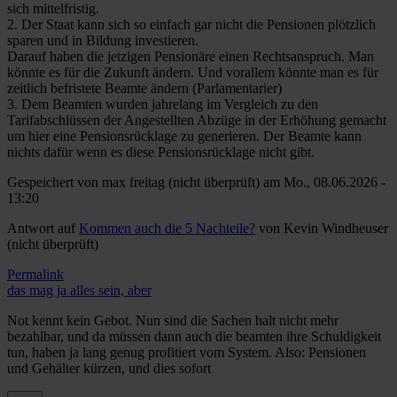
sich mittelfristig.
2. Der Staat kann sich so einfach gar nicht die Pensionen plötzlich
sparen und in Bildung investieren.
Darauf haben die jetzigen Pensionäre einen Rechtsanspruch. Man
könnte es für die Zukunft ändern. Und vorallem könnte man es für
zeitlich befristete Beamte ändern (Parlamentarier)
3. Dem Beamten wurden jahrelang im Vergleich zu den
Tarifabschlüssen der Angestellten Abzüge in der Erhöhung gemacht
um hier eine Pensionsrücklage zu generieren. Der Beamte kann
nichts dafür wenn es diese Pensionsrücklage nicht gibt.
Gespeichert von
max freitag (nicht überprüft)
am Mo., 08.06.2026 -
13:20
Antwort auf
Kommen auch die 5 Nachteile?
von
Kevin Windheuser
(nicht überprüft)
Permalink
das mag ja alles sein, aber
Not kennt kein Gebot. Nun sind die Sachen halt nicht mehr
bezahlbar, und da müssen dann auch die beamten ihre Schuldigkeit
tun, haben ja lang genug profitiert vom System. Also: Pensionen
und Gehälter kürzen, und dies sofort