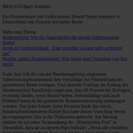
IMAGO/Edgars Sermulis
Ein Portemonnaie mit Geldscheinen: Beamt*innen beziehen in
Deutschland eine Pension und keine Rente.
Mehr zum Thema
Rentenreform: Wie der Staat künftig die private Altersvorsorge
fördert
Rente in Ostdeutschland: „Eine gerechte Lösung steht weiterhin
aus“
Beamte zahlen Rentenbeiträge: Was hinter dem Vorschlag von Bas
steckt
Ende Juni will die von der Bundesregierung eingesetzte
Altersvorsorgekommission ihre Vorschläge zur Finanzierung der
gesetzlichen Rente vorlegen. Eine aktuelle Umfrage im Auftrag des
Westdeutschen Rundfunks ergab nun, dass 86 Prozent der Befragten
es richtig fänden, wenn Beamt*innen, Selbstständige und auch
Politiker*innen in die gesetzliche Rentenversicherung einbezogen
würden. Nur jeder Zehnte (zehn Prozent) fände das falsch.
Bundesarbeitsministerin Bärbel Bas hatte diesen Vorschlag bereits
im vergangenen Jahr in die Diskussion gebracht. Am Montag
erklärte sie auf einer Veranstaltung der „Rheinischen Post“ in
Düsseldorf, dass sie an diesem Plan festhalte: „Wenn alle einzahlen,
dann hätten wir mehr im Topf und der Staat muss nicht so viel