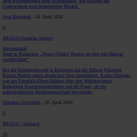
Sein Reformmodell heißt Realsplitting. Wir erklären die
Unterschiede zum bestehenden Modell.
Vera Rosigkeit
· 14. April 2026
©
IMAGO/Anadolu Agency
International
Wahl in Bulgarien: „Neuer Orbán? Radew ist eher mit Magyar
vergleichbar“
Bei der Parlamentswahl in Bulgarien hat der frühere Präsident
Rumen Radew einen deutlichen Sieg eingefahren. Kalina Drenska
von der Friedrich-Ebert-Stiftung über den Wahlgewinner,
Bulgariens Korruptionsproblem und die Frage, ob ein
außenpolitischer Richtungswechsel bevorsteht.
Nikolaos Gavalakis
· 20. April 2026
©
IMAGO / Steinach
18