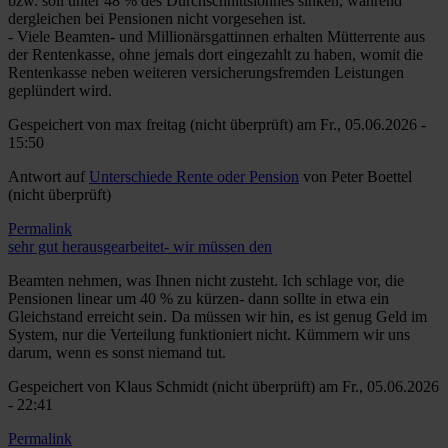
bzw. soll unter 48 % des Durchschnittslohnes sinken, während
dergleichen bei Pensionen nicht vorgesehen ist.
- Viele Beamten- und Millionärsgattinnen erhalten Mütterrente aus
der Rentenkasse, ohne jemals dort eingezahlt zu haben, womit die
Rentenkasse neben weiteren versicherungsfremden Leistungen
geplündert wird.
Gespeichert von
max freitag (nicht überprüft)
am Fr., 05.06.2026 -
15:50
Antwort auf
Unterschiede Rente oder Pension
von
Peter Boettel
(nicht überprüft)
Permalink
sehr gut herausgearbeitet- wir müssen den
Beamten nehmen, was Ihnen nicht zusteht. Ich schlage vor, die
Pensionen linear um 40 % zu kürzen- dann sollte in etwa ein
Gleichstand erreicht sein. Da müssen wir hin, es ist genug Geld im
System, nur die Verteilung funktioniert nicht. Kümmern wir uns
darum, wenn es sonst niemand tut.
Gespeichert von
Klaus Schmidt (nicht überprüft)
am Fr., 05.06.2026
- 22:41
Permalink