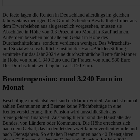
De facto lagen die Renten in Deutschland allerdings im gleichen
Jahr weitaus niedriger. Der Grund: Scheiden Beschäftigte früher aus
dem Erwerbsleben aus als gesetzlich vorgesehen, müssen sie
Abschläge in Höhe von 0,3 Prozent pro Monat in Kauf nehmen.
Außerdem beziehen nicht alle ein Gehalt in Höhe des
Durchschnittslohns, sondern verdienen weniger. Das Wirtschafts-
und Sozialwissenschaftliche Institut der Hans-Böckler-Stiftung
ermittelte für das Jahr 2024 eine durchschnittliche Rente für Männer
in Höhe von rund 1.340 Euro und für Frauen von rund 980 Euro.
Der Durchschnittswert lag bei ca. 1.150 Euro.
Beamtenpension: rund 3.240 Euro im
Monat
Beschäftigte im Staatsdienst sind da klar im Vorteil: Zunächst einmal
zahlen Beamtinnen und Beamte keine Pflichtbeiträge in eine
Rentenversicherung. Ihre Pension wird ausschließlich aus
Steuergeldern finanziert. Zuständig hierfür sind die Haushalte des
Bundes, von Ländern oder Kommunen. Die Höhe errechnet sich
nach dem Gehalt, das in den letzten zwei Jahren verdient wurde und
nach Dienstjahren. So erhalten Beamt*innen nach 40 Dienstjahren
bis zu 71 Prozent des letzten Gehalts als Pension. Im Jahr 2024