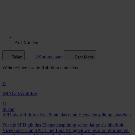
Auf X teilen
3 Kommentare
Teilen
Dark Mode
Weitere
interessante Rubriken
entdecken
©
IMAGO/Wolfilser
11
Inland
SPD plant Reform: So könnte das neue Ehegattensplitting aussehen
Für die SPD gilt das Ehegattensplitting schon lange als überholt.
Vizekanzler und SPD-Chef Lars Klingbeil will es nun reformieren.