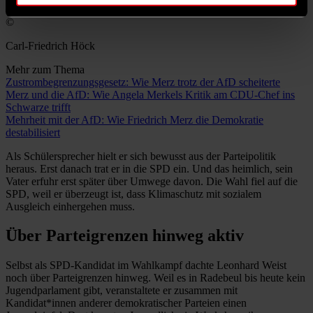
©
Carl-Friedrich Höck
Mehr zum Thema
Zustrombegrenzungsgesetz: Wie Merz trotz der AfD scheiterte
Merz und die AfD: Wie Angela Merkels Kritik am CDU-Chef ins
Schwarze trifft
Mehrheit mit der AfD: Wie Friedrich Merz die Demokratie
destabilisiert
Als Schülersprecher hielt er sich bewusst aus der Parteipolitik
heraus. Erst danach trat er in die SPD ein. Und das heimlich, sein
Vater erfuhr erst später über Umwege davon. Die Wahl fiel auf die
SPD, weil er überzeugt ist, dass Klimaschutz mit sozialem
Ausgleich einhergehen muss.
Über Parteigrenzen hinweg aktiv
Selbst als SPD-Kandidat im Wahlkampf dachte Leonhard Weist
noch über Parteigrenzen hinweg. Weil es in Radebeul bis heute kein
Jugendparlament gibt, veranstaltete er zusammen mit
Kandidat*innen anderer demokratischer Parteien einen