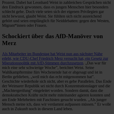
Prozent. Dabei hat Leonhard Weist in zahlreichen Gesprächen nicht
den Eindruck gewonnen, dass es jungen Menschen hier besonders
schlecht gehe. Doch viele seien sich der eigenen Privilegien gar
nicht bewusst, glaubt Weist. Sie fühlten sich nicht ausreichend
gehört und seien empfänglich für Neiddebatten: gegen den Westen,
Migrant*innen oder Frauen.
Schockiert über das AfD-Manöver von
Merz
Als Mitarbeiter im Bundestag hat Weist nun aus nächster Nähe
erlebt, wie CDU-Chef Friedrich Merz versucht hat, ein Gesetz zur
Migrationspolitik mit AfD-Stimmen durchzusetzen
. „Das war für
mich eine sehr schwierige Woche”, berichtet Weist. Seine
Wahlkampftermine fürs Wochenende hat er abgesagt und ist in
Berlin geblieben, „weil mich das echt mitgenommen hat”.
Geschichte wiederhole sich nicht, aber es gebe Parallelen. Das Ende
der Weimarer Republik sei nicht durch Konzentrationslager und die
„Machtergreifung” eingeleitet worden. Sondern damit, dass die
demokratischen Kräfte nicht mehr miteinander agieren konnten und
am Ende Mehrheiten mit Faschisten gesucht wurden. „Als junger
Mensch meine ich, dass wir verdammt aufpassen müssen.” Er wolle
auch in Zukunft noch in diesem Land leben.