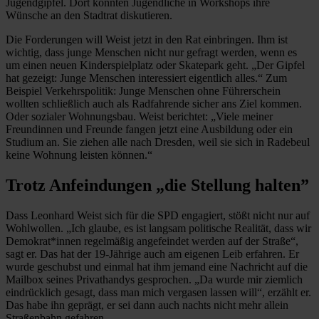
Jugendgipfel. Dort konnten Jugendliche in Workshops ihre
Wünsche an den Stadtrat diskutieren.
Die Forderungen will Weist jetzt in den Rat einbringen. Ihm ist
wichtig, dass junge Menschen nicht nur gefragt werden, wenn es
um einen neuen Kinderspielplatz oder Skatepark geht. „Der Gipfel
hat gezeigt: Junge Menschen interessiert eigentlich alles.“ Zum
Beispiel Verkehrspolitik: Junge Menschen ohne Führerschein
wollten schließlich auch als Radfahrende sicher ans Ziel kommen.
Oder sozialer Wohnungsbau. Weist berichtet: „Viele meiner
Freundinnen und Freunde fangen jetzt eine Ausbildung oder ein
Studium an. Sie ziehen alle nach Dresden, weil sie sich in Radebeul
keine Wohnung leisten können.“
Trotz Anfeindungen „die Stellung halten”
Dass Leonhard Weist sich für die SPD engagiert, stößt nicht nur auf
Wohlwollen. „Ich glaube, es ist langsam politische Realität, dass wir
Demokrat*innen regelmäßig angefeindet werden auf der Straße“,
sagt er. Das hat der 19-Jährige auch am eigenen Leib erfahren. Er
wurde geschubst und einmal hat ihm jemand eine Nachricht auf die
Mailbox seines Privathandys gesprochen. „Da wurde mir ziemlich
eindrücklich gesagt, dass man mich vergasen lassen will“, erzählt er.
Das habe ihn geprägt, er sei dann auch nachts nicht mehr allein
Straßenbahn gefahren.