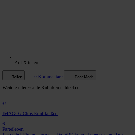
Auf X teilen
0 Kommentare
Teilen
Dark Mode
Weitere
interessante Rubriken
entdecken
©
IMAGO / Chris Emil Janßen
6
Parteileben
Juso-Chef Philipp Türmer: „Die SPD braucht wieder eine klare