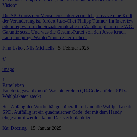
Vision“
Die SPD muss den Menschen stärker vermitteln, dass sie eine Kraft
der Veränderung ist, fordert Juso-Chef Philipp Türmer. Im Interview
erklärt er, warum die Sozialdemokratie im Wahlkampf auf eine WG-
Garantie setzt. Und was die Gesamt-Partei von den Jusos lernen
kann, um junge Wähler*innen zu erreichen.
Finn Lyko
,
Nils Michaelis
· 5. Februar 2025
©
imago
1
Parteileben
Bundestagswahlkampf: Was hinter dem QR-Code auf den SPD-
Wahlplakaten steckt
Seit Anfang der Woche hängen überall im Land die Wahlplakate der
SPD. Auffällig ist ein quadratischer Code, der mit dem Handy
eingescannt werden kann. Das steckt dahinter.
Kai Doering
· 15. Januar 2025