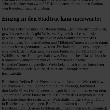
Jährige ist einer von zwei SPD-Kandidaten, die es in den Stadtrat
von Radebeul geschafft haben.
Einzug in den Stadtrat kam unerwartet
Das war selbst für ihn eine Überraschung. „Ich hatte nicht den Plan,
gewählt zu werden“, gibt Weist zu. Eigentlich sei es sein Ziel
gewesen, eine junge Perspektive in den Wahlkampf der SPD
einzubringen. Von den Medien und Mitbürger*innen wollte er damit
aber auch ernstgenommen werden. Deshalb drängte er so lange auf
eine gute Listenplatzierung, bis seine Partei ihn auf Platz fünf der
Wahlliste setzte. Dann geschah etwas Erstaunliches: Das sächsische
Kommunalwahlrecht erlaubt es, Stimmen auf einzelne
Bewerber*innen zu verteilen. Weist bekam nach einem intensiven
Wahlkampf so viele Kreuze, dass er auf Listenplatz zwei
hochrutschte.
Bei einem Treffen Ende November wirkt Leonhard Weist nicht wie
ein Politik-Neuling. Er spricht ruhig und überlegt, formuliert
druckreife Sätze. Den Genderstern spricht er mit, indem er vor dem
„innen“ eine kurze Pause macht. Als Ort für das Gespräch hat der
das Bürgerbüro des sächsischen Wirtschaftsministers Martin Dulig
in Radebeul vorgeschlagen. Ein Fraktionsbüro hat die SPD in
Radebeul nicht. „Unsere Fraktionssitzungen finden am Küchentisch