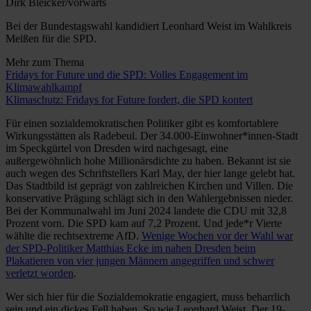
Dirk Bleicker/vorwärts
Bei der Bundestagswahl kandidiert Leonhard Weist im Wahlkreis
Meißen für die SPD.
Mehr zum Thema
Fridays for Future und die SPD: Volles Engagement im
Klimawahlkampf
Klimaschutz: Fridays for Future fordert, die SPD kontert
Für einen sozialdemokratischen Politiker gibt es komfortablere
Wirkungsstätten als Radebeul. Der 34.000-Einwohner*innen-Stadt
im Speckgürtel von Dresden wird nachgesagt, eine
außergewöhnlich hohe Millionärsdichte zu haben. Bekannt ist sie
auch wegen des Schriftstellers Karl May, der hier lange gelebt hat.
Das Stadtbild ist geprägt von zahlreichen Kirchen und Villen. Die
konservative Prägung schlägt sich in den Wahlergebnissen nieder.
Bei der Kommunalwahl im Juni 2024 landete die CDU mit 32,8
Prozent vorn. Die SPD kam auf 7,2 Prozent. Und jede*r Vierte
wählte die rechtsextreme AfD.
Wenige Wochen vor der Wahl war
der SPD-Politiker Matthias Ecke im nahen Dresden beim
Plakatieren von vier jungen Männern angegriffen und schwer
verletzt worden
.
Wer sich hier für die Sozialdemokratie engagiert, muss beharrlich
sein und ein dickes Fell haben. So wie Leonhard Weist. Der 19-