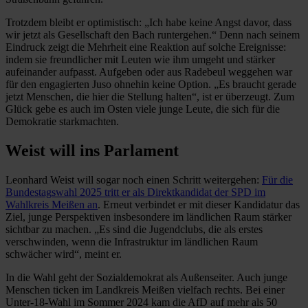
Trotzdem bleibt er optimistisch: „Ich habe keine Angst davor, dass
wir jetzt als Gesellschaft den Bach runtergehen.“ Denn nach seinem
Eindruck zeigt die Mehrheit eine Reaktion auf solche Ereignisse:
indem sie freundlicher mit Leuten wie ihm umgeht und stärker
aufeinander aufpasst. Aufgeben oder aus Radebeul weggehen war
für den engagierten Juso ohnehin keine Option. „Es braucht gerade
jetzt Menschen, die hier die Stellung halten“, ist er überzeugt. Zum
Glück gebe es auch im Osten viele junge Leute, die sich für die
Demokratie starkmachten.
Weist will ins Parlament
Leonhard Weist will sogar noch einen Schritt weitergehen:
Für die
Bundestagswahl 2025 tritt er als Direktkandidat der SPD im
Wahlkreis Meißen an
. Erneut verbindet er mit dieser Kandidatur das
Ziel, junge Perspektiven insbesondere im ländlichen Raum stärker
sichtbar zu machen. „Es sind die Jugendclubs, die als erstes
verschwinden, wenn die Infrastruktur im ländlichen Raum
schwächer wird“, meint er.
In die Wahl geht der Sozialdemokrat als Außenseiter. Auch junge
Menschen ticken im Landkreis Meißen vielfach rechts. Bei einer
Unter-18-Wahl im Sommer 2024 kam die AfD auf mehr als 50