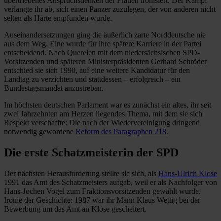
übertriebenes Anspruchsdenken der Frauen ironisiert. Der Kampf
verlangte ihr ab, sich einen Panzer zuzulegen, der von anderen nicht
selten als Härte empfunden wurde.
Auseinandersetzungen ging die äußerlich zarte Norddeutsche nie
aus dem Weg. Eine wurde für ihre spätere Karriere in der Partei
entscheidend. Nach Querelen mit dem niedersächsischen SPD-
Vorsitzenden und späteren Ministerpräsidenten Gerhard Schröder
entschied sie sich 1990, auf eine weitere Kandidatur für den
Landtag zu verzichten und stattdessen – erfolgreich – ein
Bundestagsmandat anzustreben.
Im höchsten deutschen Parlament war es zunächst ein altes, ihr seit
zwei Jahrzehnten am Herzen liegendes Thema, mit dem sie sich
Respekt verschaffte: Die nach der Wiedervereinigung dringend
notwendig gewordene
Reform des Paragraphen 218
.
Die erste Schatzmeisterin der SPD
Der nächsten Herausforderung stellte sie sich, als
Hans-Ulrich Klose
1991 das Amt des Schatzmeisters aufgab, weil er als Nachfolger von
Hans-Jochen Vogel zum Fraktionsvorsitzenden gewählt wurde.
Ironie der Geschichte: 1987 war ihr Mann Klaus Wettig bei der
Bewerbung um das Amt an Klose gescheitert.