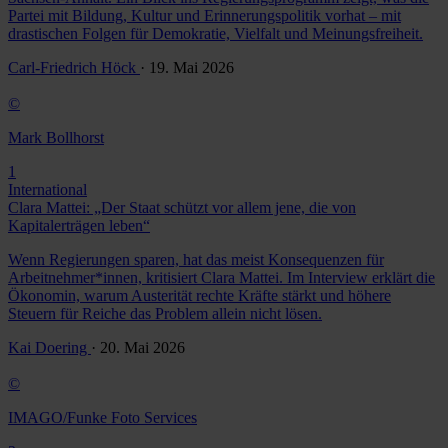
Partei mit Bildung, Kultur und Erinnerungspolitik vorhat – mit
drastischen Folgen für Demokratie, Vielfalt und Meinungsfreiheit.
Carl-Friedrich Höck
· 19. Mai 2026
©
Mark Bollhorst
1
International
Clara Mattei: „Der Staat schützt vor allem jene, die von
Kapitalerträgen leben“
Wenn Regierungen sparen, hat das meist Konsequenzen für
Arbeitnehmer*innen, kritisiert Clara Mattei. Im Interview erklärt die
Ökonomin, warum Austerität rechte Kräfte stärkt und höhere
Steuern für Reiche das Problem allein nicht lösen.
Kai Doering
· 20. Mai 2026
©
IMAGO/Funke Foto Services