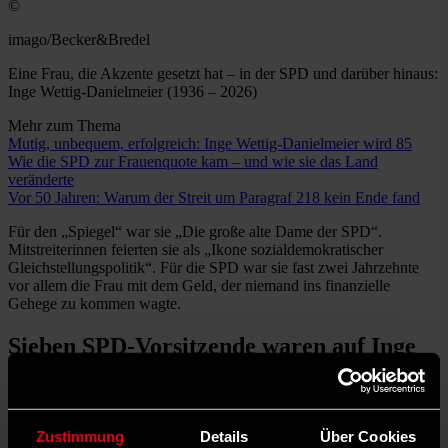
©
imago/Becker&Bredel
Eine Frau, die Akzente gesetzt hat – in der SPD und darüber hinaus:
Inge Wettig-Danielmeier (1936 – 2026)
Mehr zum Thema
Mutig, unbequem, erfolgreich: Inge Wettig-Danielmeier wird 85
Wie die SPD zur Frauenquote kam – und wie sie das Land
veränderte
Vor 50 Jahren: Warum der Streit um Paragraf 218 kein Ende fand
Für den „Spiegel“ war sie „Die große alte Dame der SPD“.
Mitstreiterinnen feierten sie als „Ikone sozialdemokratischer
Gleichstellungspolitik“. Für die SPD war sie fast zwei Jahrzehnte
vor allem die Frau mit dem Geld, der niemand ins finanzielle
Gehege zu kommen wagte.
Sieben SPD-Vorsitzende waren auf Inge
Wettig-Danielmeier angwiesen
Für die am 1. Oktober 1936 in Heilbronn geborene Inge Wettig-
Danielmeier, die 1959 in die SPD eintrat, wäre an vielen
Zustimmung
Details
Über Cookies