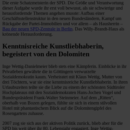
Die erste Schatzmeisterin der SPD. Die Größe und Verantwortung
dieser Aufgabe wurde ihr erst voll bewusst, als sie schwierige und
herausfordernde Themen angehen musste: Aufbau einer
Geschäftsstellenstruktur in den neuen Bundesländern, Kampf um
Rückgabe der Partei-Immobilien und vor allem – als Hausherrin –
Bau der neuen SPD-Zentrale in Berlin
. Das Willy-Brandt-Haus als
krönende Herausforderung.
Kenntnisreiche Kunstliebhaberin,
begeistert von den Dolomiten
Inge Wettig-Danielmeier blieb stets eine Kämpferin. Einblicke in ihr
Privatleben gewährte die in Göttingern verwurzelte
Sozialdemokratin kaum. Verheiratet mit Klaus Wettig, Mutter von
drei Töchtern, war sie eine kenntnisreiche Kunstliebhaberin. In ihren
Urlaubszeiten teilte sie die Liebe zu einem der schönsten Südtiroler
Hochplateaus mit den Sozialdemokraten Hans-Jochen Vogel und
Bundespräsident Frank-Walter Steinmeier. Auf dem „Ritten“,
oberhalb von Bozen gelegen, fühlte sie sich in einem stilvollen
Hotel mit phantastischem Blick auf die Dolomitengipfel des
Rosengartens zuhause.
2007 zog sie sich aus der aktiven Politik zurück, blieb aber für die
SPD bis weit über ihr 80. Lebensjahr engagiert. Inge Wettig-