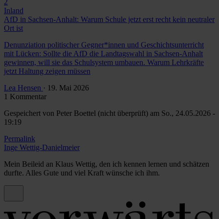
2
Inland
AfD in Sachsen-Anhalt: Warum Schule jetzt erst recht kein neutraler
Ort ist
Denunziation politischer Gegner*innen und Geschichtsunterricht
mit Lücken: Sollte die AfD die Landtagswahl in Sachsen-Anhalt
gewinnen, will sie das Schulsystem umbauen. Warum Lehrkräfte
jetzt Haltung zeigen müssen
Lea Hensen
· 19. Mai 2026
1 Kommentar
Gespeichert von
Peter Boettel (nicht überprüft)
am So., 24.05.2026 -
19:19
Permalink
Inge Wettig-Danielmeier
Mein Beileid an Klaus Wettig, den ich kennen lernen und schätzen
durfte. Alles Gute und viel Kraft wünsche ich ihm.