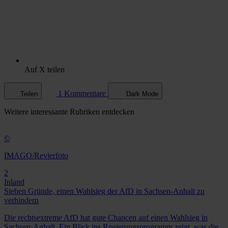
Auf X teilen
1 Kommentare
Teilen
Dark Mode
Weitere
interessante Rubriken
entdecken
©
IMAGO/Revierfoto
2
Inland
Sieben Gründe, einen Wahlsieg der AfD in Sachsen-Anhalt zu
verhindern
Die rechtsextreme AfD hat gute Chancen auf einen Wahlsieg in
Sachsen-Anhalt. Ein Blick ins Regierungsprogramm zeigt, was die