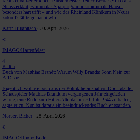
Krankenhäuser erhöhen. Bürgermeister Reiner Breuer (SPD) aus
Neuss erklärt, warum das Sparprogramm kommunale Häuser
besonders hart trifft – und wie das Rheinland Klinikum in Neuss
zukunftsfähig gemacht wird.
Karin Billanitsch
· 30. April 2026
©
IMAGO/Hartenfelser
4
Kultur
Buch von Matthias Brandt: Warum Willy Brandts Sohn Nein zur
AfD sagt
Eigentlich wollte er sich aus der Politik heraushalten. Doch als der
Schauspieler Matthias Brandt im vergangenen Jahr eingeladen
wurde, eine Rede zum Hitler-Attentat am 20. Juli 1944 zu halten,
sagte er zu. Nun ist daraus ein beeindruckendes Buch entstanden.
Norbert Bicher
· 28. April 2026
©
IMAGO/Hanno Bode