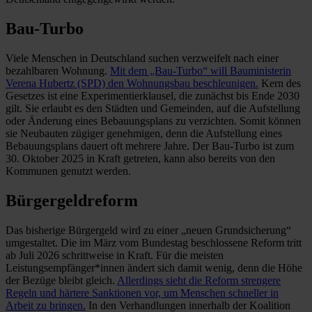
Bau-Turbo
Viele Menschen in Deutschland suchen verzweifelt nach einer
bezahlbaren Wohnung.
Mit dem „Bau-Turbo“ will Bauministerin
Verena Hubertz (SPD) den Wohnungsbau beschleunigen.
Kern des
Gesetzes ist eine Experimentierklausel, die zunächst bis Ende 2030
gilt. Sie erlaubt es den Städten und Gemeinden, auf die Aufstellung
oder Änderung eines Bebauungsplans zu verzichten. Somit können
sie Neubauten zügiger genehmigen, denn die Aufstellung eines
Bebauungsplans dauert oft mehrere Jahre. Der Bau-Turbo ist zum
30. Oktober 2025 in Kraft getreten, kann also bereits von den
Kommunen genutzt werden.
Bürgergeldreform
Das bisherige Bürgergeld wird zu einer „neuen Grundsicherung“
umgestaltet. Die im März vom Bundestag beschlossene Reform tritt
ab Juli 2026 schrittweise in Kraft. Für die meisten
Leistungsempfänger*innen ändert sich damit wenig, denn die Höhe
der Bezüge bleibt gleich.
Allerdings sieht die Reform strengere
Regeln und härtere Sanktionen vor, um Menschen schneller in
Arbeit zu bringen.
In den Verhandlungen innerhalb der Koalition