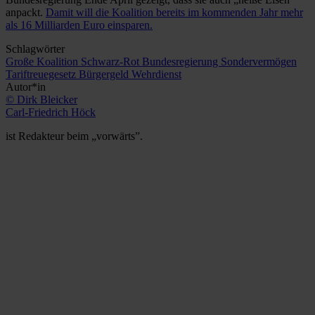
anpackt.
Damit will die Koalition bereits im kommenden Jahr mehr
als 16 Milliarden Euro einsparen.
Schlagwörter
Große Koalition
Schwarz-Rot
Bundesregierung
Sondervermögen
Tariftreuegesetz
Bürgergeld
Wehrdienst
Autor*in
© Dirk Bleicker
Carl-Friedrich Höck
ist Redakteur beim „vorwärts”.