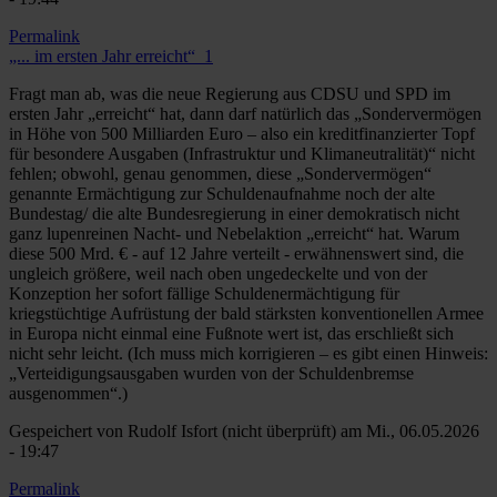
Permalink
„... im ersten Jahr erreicht“_1
Fragt man ab, was die neue Regierung aus CDSU und SPD im
ersten Jahr „erreicht“ hat, dann darf natürlich das „Sondervermögen
in Höhe von 500 Milliarden Euro – also ein kreditfinanzierter Topf
für besondere Ausgaben (Infrastruktur und Klimaneutralität)“ nicht
fehlen; obwohl, genau genommen, diese „Sondervermögen“
genannte Ermächtigung zur Schuldenaufnahme noch der alte
Bundestag/ die alte Bundesregierung in einer demokratisch nicht
ganz lupenreinen Nacht- und Nebelaktion „erreicht“ hat. Warum
diese 500 Mrd. € - auf 12 Jahre verteilt - erwähnenswert sind, die
ungleich größere, weil nach oben ungedeckelte und von der
Konzeption her sofort fällige Schuldenermächtigung für
kriegstüchtige Aufrüstung der bald stärksten konventionellen Armee
in Europa nicht einmal eine Fußnote wert ist, das erschließt sich
nicht sehr leicht. (Ich muss mich korrigieren – es gibt einen Hinweis:
„Verteidigungsausgaben wurden von der Schuldenbremse
ausgenommen“.)
Gespeichert von
Rudolf Isfort (nicht überprüft)
am Mi., 06.05.2026
- 19:47
Permalink