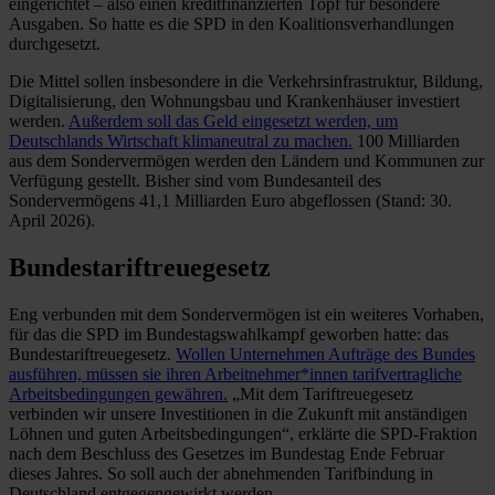
eingerichtet – also einen kreditfinanzierten Topf für besondere
Ausgaben. So hatte es die SPD in den Koalitionsverhandlungen
durchgesetzt.
Die Mittel sollen insbesondere in die Verkehrsinfrastruktur, Bildung,
Digitalisierung, den Wohnungsbau und Krankenhäuser investiert
werden.
Außerdem soll das Geld eingesetzt werden, um
Deutschlands Wirtschaft klimaneutral zu machen.
100 Milliarden
aus dem Sondervermögen werden den Ländern und Kommunen zur
Verfügung gestellt. Bisher sind vom Bundesanteil des
Sondervermögens 41,1 Milliarden Euro abgeflossen (Stand: 30.
April 2026).
Bundestariftreuegesetz
Eng verbunden mit dem Sondervermögen ist ein weiteres Vorhaben,
für das die SPD im Bundestagswahlkampf geworben hatte: das
Bundestariftreuegesetz.
Wollen Unternehmen Aufträge des Bundes
ausführen, müssen sie ihren Arbeitnehmer*innen tarifvertragliche
Arbeitsbedingungen gewähren.
„Mit dem Tariftreuegesetz
verbinden wir unsere Investitionen in die Zukunft mit anständigen
Löhnen und guten Arbeitsbedingungen“, erklärte die SPD-Fraktion
nach dem Beschluss des Gesetzes im Bundestag Ende Februar
dieses Jahres. So soll auch der abnehmenden Tarifbindung in
Deutschland entgegengewirkt werden.