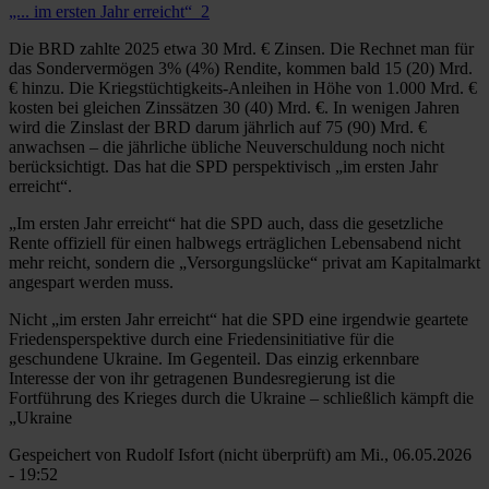
„... im ersten Jahr erreicht“_2
Die BRD zahlte 2025 etwa 30 Mrd. € Zinsen. Die Rechnet man für
das Sondervermögen 3% (4%) Rendite, kommen bald 15 (20) Mrd.
€ hinzu. Die Kriegstüchtigkeits-Anleihen in Höhe von 1.000 Mrd. €
kosten bei gleichen Zinssätzen 30 (40) Mrd. €. In wenigen Jahren
wird die Zinslast der BRD darum jährlich auf 75 (90) Mrd. €
anwachsen – die jährliche übliche Neuverschuldung noch nicht
berücksichtigt. Das hat die SPD perspektivisch „im ersten Jahr
erreicht“.
„Im ersten Jahr erreicht“ hat die SPD auch, dass die gesetzliche
Rente offiziell für einen halbwegs erträglichen Lebensabend nicht
mehr reicht, sondern die „Versorgungslücke“ privat am Kapitalmarkt
angespart werden muss.
Nicht „im ersten Jahr erreicht“ hat die SPD eine irgendwie geartete
Friedensperspektive durch eine Friedensinitiative für die
geschundene Ukraine. Im Gegenteil. Das einzig erkennbare
Interesse der von ihr getragenen Bundesregierung ist die
Fortführung des Krieges durch die Ukraine – schließlich kämpft die
„Ukraine
Gespeichert von
Rudolf Isfort (nicht überprüft)
am Mi., 06.05.2026
- 19:52