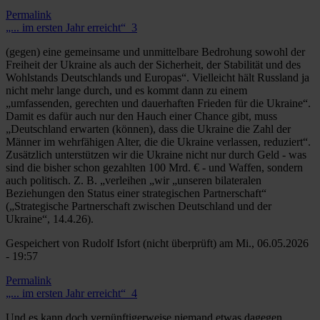
Permalink
„... im ersten Jahr erreicht“_3
(gegen) eine gemeinsame und unmittelbare Bedrohung sowohl der
Freiheit der Ukraine als auch der Sicherheit, der Stabilität und des
Wohlstands Deutschlands und Europas“. Vielleicht hält Russland ja
nicht mehr lange durch, und es kommt dann zu einem
„umfassenden, gerechten und dauerhaften Frieden für die Ukraine“.
Damit es dafür auch nur den Hauch einer Chance gibt, muss
„Deutschland erwarten (können), dass die Ukraine die Zahl der
Männer im wehrfähigen Alter, die die Ukraine verlassen, reduziert“.
Zusätzlich unterstützen wir die Ukraine nicht nur durch Geld - was
sind die bisher schon gezahlten 100 Mrd. € - und Waffen, sondern
auch politisch. Z. B. „verleihen „wir „unseren bilateralen
Beziehungen den Status einer strategischen Partnerschaft“
(„Strategische Partnerschaft zwischen Deutschland und der
Ukraine“, 14.4.26).
Gespeichert von
Rudolf Isfort (nicht überprüft)
am Mi., 06.05.2026
- 19:57
Permalink
„... im ersten Jahr erreicht“_4
Und es kann doch vernünftigerweise niemand etwas dagegen