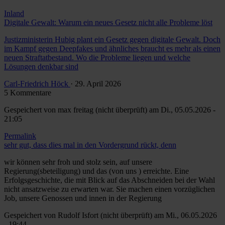
Inland
Digitale Gewalt: Warum ein neues Gesetz nicht alle Probleme löst
Justizministerin Hubig plant ein Gesetz gegen digitale Gewalt. Doch
im Kampf gegen Deepfakes und ähnliches braucht es mehr als einen
neuen Straftatbestand. Wo die Probleme liegen und welche
Lösungen denkbar sind
Carl-Friedrich Höck
· 29. April 2026
5 Kommentare
Gespeichert von
max freitag (nicht überprüft)
am Di., 05.05.2026 -
21:05
Permalink
sehr gut, dass dies mal in den Vordergrund rückt, denn
wir können sehr froh und stolz sein, auf unsere
Regierung(sbeteiligung) und das (von uns ) erreichte. Eine
Erfolgsgeschichte, die mit Blick auf das Abschneiden bei der Wahl
nicht ansatzweise zu erwarten war. Sie machen einen vorzüglichen
Job, unsere Genossen und innen in der Regierung
Gespeichert von
Rudolf Isfort (nicht überprüft)
am Mi., 06.05.2026
- 19:44