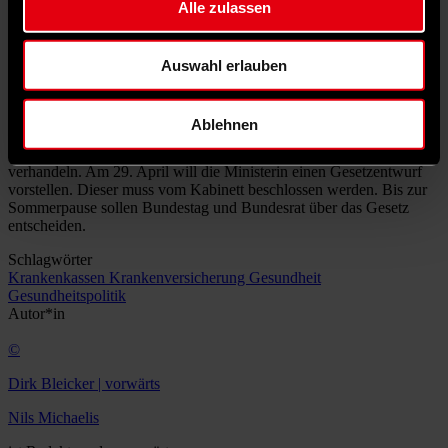
Alle zulassen
Ärzte um fast acht Prozent und die für Medikamente um rund sechs
Prozent. In den gesetzlichen Krankenkassen Deutschlands sind gut
75 Millionen Menschenversichert.
Auswahl erlauben
Union und SPD müssen noch verhandeln
Ablehnen
Welche Punkte von Warkens Reformplan tatsächlich umgesetzt
werden, ist noch unklar. Union und SPD müssen erst noch darüber
verhandeln. Am 29. April will die Ministerin einen Gesetzentwurf
vorstellen. Dieser muss vom Kabinett beschlossen werden. Bis zur
Sommerpause sollen Bundestag und Bundesrat über das Gesetz
entscheiden.
Schlagwörter
Krankenkassen
Krankenversicherung
Gesundheit
Gesundheitspolitik
Autor*in
©
Dirk Bleicker | vorwärts
Nils Michaelis