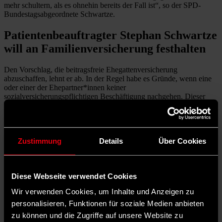
mehr schultern, als es ohnehin bereits der Fall ist“, so der SPD-
Bundestagsabgeordnete Schwartze.
Patientenbeauftragter Stephan Schwartze
will an Familienversicherung festhalten
Den Vorschlag, die beitragsfreie Ehegattenversicherung
abzuschaffen, lehnt er ab. In der Regel habe es Gründe, wenn eine
oder einer der Ehepartner*innen keiner
sozialversicherungspflichtigen Beschäftigung nachgehen. Dieser
Bedarf lasse sich nicht, wie von Warken vorgesehen, am Pflegegrad
oder am Alter der Kinder bestimmen. Auch gebe es mitversicherte
Ehepartner, die selbst dauerhaft erkrankt sind und aus diesem Grund
gar nicht erwerbsfähig sind. „All diese Menschen sollten wir nicht
Zustimmung
Details
Über Cookies
noch stärker belasten“, fordert Schwartze.
Auch
Christos Pantazis
, der gesundheitspolitische Sprecher der
SPD-Bundestagsfraktion, sieht eine Begrenzung der
Mitversicherung kritisch.
Diese Webseite verwendet Cookies
Wir verwenden Cookies, um Inhalte und Anzeigen zu
Positiv bewertet Schwartze das obligatorische
Zweitmeinungsverfahren bei Operationen oder die Einführung einer
personalisieren, Funktionen für soziale Medien anbieten
Zuckersteuer auf Erfrischungsgetränke. „Mit derartigen Maßnahmen
zu können und die Zugriffe auf unsere Website zu
können Patientensicherheit und Prävention, aber auch die