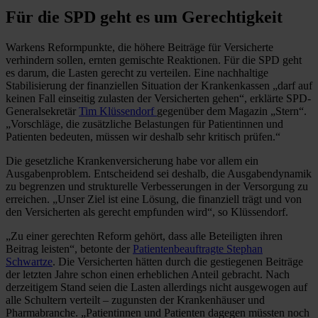
Für die SPD geht es um Gerechtigkeit
Warkens Reformpunkte, die höhere Beiträge für Versicherte
verhindern sollen, ernten gemischte Reaktionen. Für die SPD geht
es darum, die Lasten gerecht zu verteilen. Eine nachhaltige
Stabilisierung der finanziellen Situation der Krankenkassen „darf auf
keinen Fall einseitig zulasten der Versicherten gehen“, erklärte SPD-
Generalsekretär
Tim Klüssendorf
gegenüber dem Magazin „Stern“.
„Vorschläge, die zusätzliche Belastungen für Patientinnen und
Patienten bedeuten, müssen wir deshalb sehr kritisch prüfen.“
Die gesetzliche Krankenversicherung habe vor allem ein
Ausgabenproblem. Entscheidend sei deshalb, die Ausgabendynamik
zu begrenzen und strukturelle Verbesserungen in der Versorgung zu
erreichen. „Unser Ziel ist eine Lösung, die finanziell trägt und von
den Versicherten als gerecht empfunden wird“, so Klüssendorf.
„Zu einer gerechten Reform gehört, dass alle Beteiligten ihren
Beitrag leisten“, betonte der
Patientenbeauftragte Stephan
Schwartze
. Die Versicherten hätten durch die gestiegenen Beiträge
der letzten Jahre schon einen erheblichen Anteil gebracht. Nach
derzeitigem Stand seien die Lasten allerdings nicht ausgewogen auf
alle Schultern verteilt – zugunsten der Krankenhäuser und
Pharmabranche. „Patientinnen und Patienten dagegen müssten noch