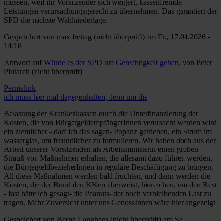
müssen, weil ihr Vorsitzender sich weigert, kassenfremde
Leistungen verursachungsgerecht zu übernehmen. Das garantiert der
SPD die nächste Wahlniederlage.
Gespeichert von
max freitag (nicht überprüft)
am Fr., 17.04.2026 -
14:18
Antwort auf
Würde es der SPD um Gerechtigkeit gehen,
von
Peter
Plutarch (nicht überprüft)
Permalink
ich muss hier mal dagegenhalten, denn um die
Belastung der Krankenkassen durch die Unterfinanzierung der
Kosten, die von BürgergeldempfängerInnen verursacht werden wird
ein ziemlicher - darf ich das sagen- Popanz getrieben, ein Strum im
wasserglas, um freundlicher zu formulieren. Wir haben doch aus der
Arbeit unserer Vorsitzenden als Arbeitsministerin einen großen
Strauß von Maßnahmen erhalten, die allesamt dazu führen werden,
die BürgergeldbezieherInnen in reguläre Beschäftigung zu bringen.
All diese Maßnahmen werden bald fruchten, und dann werden die
Kosten, die der Bund den KKen überweist, hinreichen, um den Rest
- fast hätte ich gesagt- die Peanuts- der noch verbleibenden Last zu
tragen. Mehr Zuversicht unter uns GenossInnen wäre hier angezeigt
Gespeichert von
Bernd Langhans (nicht überprüft)
am Sa.,