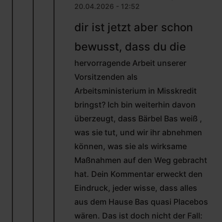
20.04.2026 - 12:52
ANTWORT
dir ist jetzt aber schon
AUF
VON
bewusst, dass du die
BERND
LANGHANS
hervorragende Arbeit unserer
(NICHT
ÜBERPRÜFT)
Vorsitzenden als
Arbeitsministerium in Misskredit
bringst? Ich bin weiterhin davon
überzeugt, dass Bärbel Bas weiß ,
was sie tut, und wir ihr abnehmen
können, was sie als wirksame
Maßnahmen auf den Weg gebracht
hat. Dein Kommentar erweckt den
Eindruck, jeder wisse, dass alles
aus dem Hause Bas quasi Placebos
wären. Das ist doch nicht der Fall: