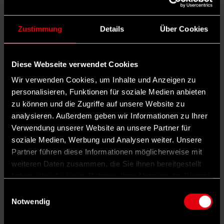
Dieser muss vom Kabinett beschlossen
werden. Bis zur Sommerpause sollen
Zustimmung
Details
Über Cookies
Bundestag und Bundesrat über das Gesetz
entscheiden.
Diese Webseite verwendet Cookies
Wir verwenden Cookies, um Inhalte und Anzeigen zu
personalisieren, Funktionen für soziale Medien anbieten
Schlagwörter
zu können und die Zugriffe auf unsere Website zu
Krankenkassen
Krankenversicherung
Gesundheit
Gesundheitspolitik
analysieren. Außerdem geben wir Informationen zu Ihrer
AUTOR*IN
Verwendung unserer Website an unsere Partner für
soziale Medien, Werbung und Analysen weiter. Unsere
©
Dirk Bleicker |
vorwärts
Partner führen diese Informationen möglicherweise mit
weiteren Daten zusammen, die Sie ihnen bereitgestellt
Nils Michaelis
haben oder die sie im Rahmen Ihrer Nutzung der Dienste
ist Redakteur des vorwärts.
gesammelt haben.
Einwilligungsauswahl
Notwendig
TEILEN
5 KOMMENTARE
DARK MODE