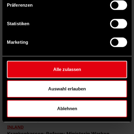
Präferenzen
Weitere
interessante Rubriken
Statistiken
entdecken
Marketing
1
Alle zulassen
Auswahl erlauben
Ablehnen
©
IMAGO/Bihlmayerfotografie
INLAND
Krankenkassen-Reform: Ministerin Warken