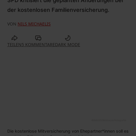
SPD kritisiert die geplanten Änderungen bei
der kostenlosen Familienversicherung.
VON
NILS MICHAELIS
TEILEN
5 KOMMENTARE
DARK MODE
©
IMAGO/Bihlmayerfotografie
Die kostenlose Mitversicherung von Ehepartner*innen soll es