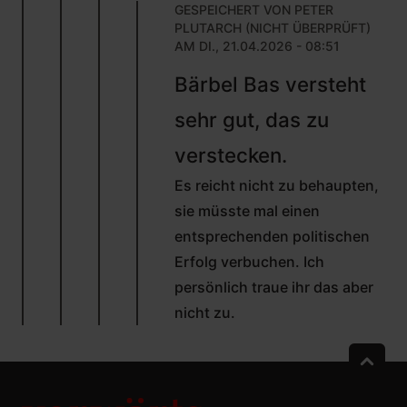
GESPEICHERT VON
PETER
PLUTARCH (NICHT ÜBERPRÜFT)
AM DI., 21.04.2026 - 08:51
ANTWORT
Bärbel Bas versteht
AUF
VON
sehr gut, das zu
MAX
FREITAG
verstecken.
(NICHT
ÜBERPRÜFT)
Es reicht nicht zu behaupten,
sie müsste mal einen
entsprechenden politischen
Erfolg verbuchen. Ich
persönlich traue ihr das aber
nicht zu.