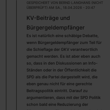
GESPEICHERT VON
BERND LANGHANS (NICHT
ÜBERPRÜFT)
AM SA., 18.04.2026 - 20:47
ANTWORT
KV-Beiträge und
AUF
VON
Bürgergeldempfänger
MAX
FREITAG
Es ist natürlich eine schäbige Debatte,
(NICHT
ÜBERPRÜFT)
wenn Bürgergeldempfänger zum Teil für
die Schieflage der GKV verantwortlich
gemacht werden. Es ist aber eben auch
so, dass in den Diskussionen an Info-
Ständen oder in der Öffentlichkeit die
SPD als die Partei dargestellt wird, die
eben genau nicht für eine gerechte
Beitragspolitik eintritt. Darauf zu
argumentieren, dass mit der SPD Politik
schon bald eine Reduzierung der