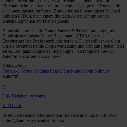
bilde die Bedrohung für Amts- und Mandatsträger sowie für
Ehrenamtliche „nicht mehr hinreichend ab“, sagte der Vorsitzende
der Innenministerkonferenz, Brandenburgs Innenminister Michael
Stübgen (CDU), nach einem digitalen Austausch mit seinen
Amtskolleg*innen am Dienstagabend.
Bundesinnenministerin Nancy Faeser (SPD) will nun zügig mit
Bundesjustizminister Marco Buschmann (FDP) über eine
Erweiterung des Strafgesetzbuchs beraten. Dabei soll es vor allem
um die Straftatbestände Körperverletzung und Nötigung gehen. Ziel
sei es, „ein ganz deutliches Stopp-Signal“ an mögliche Gewalt-
Täter*innen zu senden, so Faeser.
Schlagwörter
Franziska Giffey
Matthias Ecke
Demokratie
Kevin Kühnert
Autor*in
©
Dirk Bleicker | vorwärts
Kai Doering
ist stellvertretender Chefredakteur des vorwärts und auf Bluesky
unter @kaid.bsky.social zu finden.