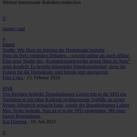
Weitere
interessante Rubriken
entdecken
©
imago | epd
4
Inland
Studie: Wie Hass im Internet die Demokratie bedroht
Hass im Netz verändert Debatten – sowohl online als auch offline.
Eine neue Studie des „Kompetenznetzwerks gegen Hass im Netz“
zeigt deutlich: Es besteht dringender Handlungsbedarf, denn die
Folgen für die Demokratie sind bereits jetzt gravierend.
Finn Lyko
· 13. Februar 2024
BNR
Von Rechten bedroht: Brandenburger Lehrer tritt in die SPD ein
Nachdem er mit einer Kollegin rechtsextreme Vorfälle an seiner
Schule öffentlich gemacht hatte, wurde der Brandenburger Lehrer
Max Teske bedroht. Nun ist er in die SPD eingetreten. Mit einer
klaren Begründung.
Kai Doering
· 19. Juli 2023
©