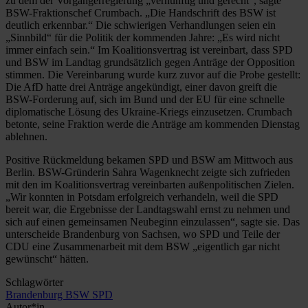
zu dem der Vorgängerregierung „vernünftig und gerecht“, sagte
BSW-Fraktionschef Crumbach. „Die Handschrift des BSW ist
deutlich erkennbar.“ Die schwierigen Verhandlungen seien ein
„Sinnbild“ für die Politik der kommenden Jahre: „Es wird nicht
immer einfach sein.“ Im Koalitionsvertrag ist vereinbart, dass SPD
und BSW im Landtag grundsätzlich gegen Anträge der Opposition
stimmen. Die Vereinbarung wurde kurz zuvor auf die Probe gestellt:
Die AfD hatte drei Anträge angekündigt, einer davon greift die
BSW-Forderung auf, sich im Bund und der EU für eine schnelle
diplomatische Lösung des Ukraine-Kriegs einzusetzen. Crumbach
betonte, seine Fraktion werde die Anträge am kommenden Dienstag
ablehnen.
Positive Rückmeldung bekamen SPD und BSW am Mittwoch aus
Berlin. BSW-Gründerin Sahra Wagenknecht zeigte sich zufrieden
mit den im Koalitionsvertrag vereinbarten außenpolitischen Zielen.
„Wir konnten in Potsdam erfolgreich verhandeln, weil die SPD
bereit war, die Ergebnisse der Landtagswahl ernst zu nehmen und
sich auf einen gemeinsamen Neubeginn einzulassen“, sagte sie. Das
unterscheide Brandenburg von Sachsen, wo SPD und Teile der
CDU eine Zusammenarbeit mit dem BSW „eigentlich gar nicht
gewünscht“ hätten.
Schlagwörter
Brandenburg
BSW
SPD
Autor*in