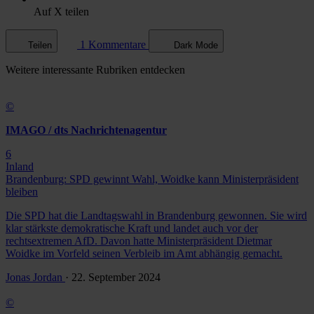
Auf X teilen
1 Kommentare
Teilen
Dark Mode
Weitere
interessante Rubriken
entdecken
©
IMAGO / dts Nachrichtenagentur
6
Inland
Brandenburg: SPD gewinnt Wahl, Woidke kann Ministerpräsident
bleiben
Die SPD hat die Landtagswahl in Brandenburg gewonnen. Sie wird
klar stärkste demokratische Kraft und landet auch vor der
rechtsextremen AfD. Davon hatte Ministerpräsident Dietmar
Woidke im Vorfeld seinen Verbleib im Amt abhängig gemacht.
Jonas Jordan
· 22. September 2024
©