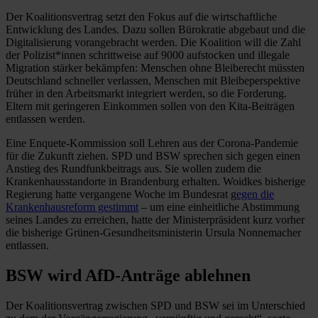
Der Koalitionsvertrag setzt den Fokus auf die wirtschaftliche
Entwicklung des Landes. Dazu sollen Bürokratie abgebaut und die
Digitalisierung vorangebracht werden. Die Koalition will die Zahl
der Polizist*innen schrittweise auf 9000 aufstocken und illegale
Migration stärker bekämpfen: Menschen ohne Bleiberecht müssten
Deutschland schneller verlassen, Menschen mit Bleibeperspektive
früher in den Arbeitsmarkt integriert werden, so die Forderung.
Eltern mit geringeren Einkommen sollen von den Kita-Beiträgen
entlassen werden.
Eine Enquete-Kommission soll Lehren aus der Corona-Pandemie
für die Zukunft ziehen. SPD und BSW sprechen sich gegen einen
Anstieg des Rundfunkbeitrags aus. Sie wollen zudem die
Krankenhausstandorte in Brandenburg erhalten. Woidkes bisherige
Regierung hatte vergangene Woche im Bundesrat g
egen die
Krankenhausreform gestimmt
– um eine einheitliche Abstimmung
seines Landes zu erreichen, hatte der Ministerpräsident kurz vorher
die bisherige Grünen-Gesundheitsministerin Ursula Nonnemacher
entlassen.
BSW wird AfD-Anträge ablehnen
Der Koalitionsvertrag zwischen SPD und BSW sei im Unterschied