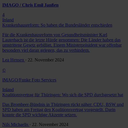
IMAGO / Chris Emil Janßen
4
Inland
Krankenhausreform: So haben die Bundesländer entschieden
Für die Krankenhausreform von Gesundheitsminister Karl
Lauterbach ist die letzte Hürde genommen: Die Länder haben das
umstrittene Gesetz gebilligt. Einem Ministerpräsident war offenbar
besonders viel daran gelegen, das zu verhindern.
Lea Hensen
· 22. November 2024
©
IMAGO/Funke Foto Services
Inland
Koalitionsvertrag für Thüringen: Wo sich die SPD durchgesetzt hat
Das Brombeer-Bündnis in Thüringen rückt näher: CDU, BSW und
SPD haben am Freitag den Koalitionsvertrag vorgestellt. Darin
konnte die SPD wichtige Akzente setzen.
Nils Michaelis
· 22. November 2024