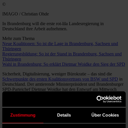
©
IMAGO / Christian Ohde
In Brandenburg will die erste rot-lila Landesregierung in
Deutschland ihre Arbeit aufnehmen.
Mehr zum Thema
Neue Koalitionen: So ist die Lage in Brandenburg, Sachsen und
Thüringen
Regierungsbildung: So ist der Stand in Brandenburg, Sachsen und
Thüringen
Wahl in Brandenburg: So erklärt Dietmar Woidke den Sieg der SPD
Sicherheit, Digitalisierung, weniger Bürokratie – das sind die
Schwerpunkte des ersten Koalitionsvertrags von BSW und SPD
in
Deutschland. Der amtierende Ministerpräsident und Brandenburger
SPD-Parteichef Dietmar Woidke hat den Entwurf am Mittwoch
gemeinsam mit BSW-Fraktionschef Robert Crumbach in Potsdam
vorgestellt. Sie wollten das Land in den kommenden fünf Jahren
voranbringen, sagte Woidke. „Es geht darum, für die Menschen in
Brandenburg das Beste zu erreichen. Brandenburg braucht
Zustimmung
Details
Über Cookies
Stabilität, gerade in einer Zeit, in der viele Menschen der Meinung
sind, dass es an dieser Sicherheit zunehmend fehlt.“