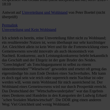
18:10
Antwort auf
Umverteilung und Wohlstand
von
Peter Boettel (nicht
überprüft)
Permalink
Umverteilung und Kein Wohlstand
Ich schrieb es bereits, reine Umverteilung führt nicht zu Wohlstand;
ein resultierender Nutzen ist, wenn überhaupt nur sehr kurzfristiger
Art. Gleichheit allein ist kein Wert und für die Fortentwicklung eines
Gemeinwesens sowohl innovativ als auch ökonomisch von
Nachteil. Konkurrenz, auch Leistungskonkurrenz belebt bekanntlich
das Geschäft und der Ehrgeiz ist der gute Bruder des Neides.
"Gerechtigkeit" als Totschlagargument ist selbst zu einem
sinnentleerenden""Wieselwort" geworden und ersetzt oft genug das
eigenständige bis zum Ende Denken eines Sachverhaltes. Mir kann
es doch egal sein wie reich oder superreich mein Nachbar ist oder
werden will, wenn mein Wohlstand für mich ausreichend ist. Der
Wohlstand eines Gemeinwesens wird nur durch Prosperität erreicht.
Das Deutschland der "Wirtschaftswunderjahre" war das Ergebnis
eines Denkens und Handelns in den Kategorien der Ludwig Erhard
´schen Sozialen Marktwirtschaft". Die DDR ging einen anderen
Weg: Viel Gleichheit und wenig Wohlstand.