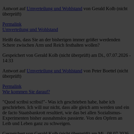
Antwort auf
Umverteilung und Wohlstand
von
Gerald Kolb (nicht
überprüft)
Permalink
Umverteilung und Wohlstand
Heißt das, dass Sie an der bisherigen immer größer werdenden
Schere zwischen Arm und Reich festhalten wollen?
Gespeichert von
Gerald Kolb (nicht überprüft)
am Di., 07.07.2026 -
14:33
Antwort auf
Umverteilung und Wohlstand
von
Peter Boettel (nicht
überprüft)
Permalink
Wie kommen Sie darauf?
"Quod scribsi scribsi!"- Was ich geschrieben habe, habe ich
geschrieben. Ich will nur nicht, dass alle gleich arm werden und ein
de facto Staatsbankrott resultiert, wie das bei allen Sozialismus-
Experimenten bisher ausnahmslos passierte. Von den Opfern an
Leib und Leben ganz zu schweigen.
Gespeichert von
Gerald Kolb (nicht überprüft)
am Mi., 08.07.2026 -