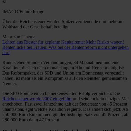
©
IMAGO/Future Image
Über die Reichensteuer werden Spitzenverdienende nun mehr am
Wohlstand der Gesellschaft beteiligt.
Mehr zum Thema
Lehren aus Riester für geplante Kapitalrente: Mehr Risiko wagen!
Rentenlücke bei Frauen: Was bei der Rentenreform nicht untergehen
darf
Rund sieben Stunden Verhandlungen, 34 Maßnahmen und eine
Koalition, die sich nach monatelangem Hin und Her sehr einig ist:
Das Reformpaket, das SPD und Union am Donnerstag vorgestellt
haben, ist mehr als ein Kompromiss auf den kleinsten gemeinsamen
Nenner.
Die SPD konnte einen bemerkenswerten Erfolg verbuchen: Die
Reichensteuer wurde 2007 eingeführt
und seitdem kein einziges Mal
angehoben. Fast zwei Jahrzehnte galt der Steuersatz von 45 Prozent
unantastbar, egal welche Koalition regierte. Das ändert sich jetzt: Ab
250.000 Euro Einkommen gilt der bisherige Satz von 45 Prozent, ab
280.000 Euro dann 47 Prozent.