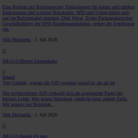
Eine Reform der Reichensteuer, Entlastungen für kleine und mittlere
Einkommen und weniger Bürokratie: SPD und Union haben sich
auf ein Reformpaket geeinigt. Dirk Wiese, Erster Parlamentarischer
Geschäftsführer der SPD-Bundestagsfraktion, ordnet die Ergebnisse
ein.
Nils Michaelis
· 2. Juli 2026
©
IMAGO/Bernd Elmenthaler
5
Inland
Vier Gründe, warum die AfD weniger sozial ist, als sie tut
Die rechtsextreme AfD verkauft sich als sogenannte Partei der
kleinen Leute. Wer genau hinschaut, entdeckt ganz andere Ziele.
Wir zeigen vier Beispiele.
Nils Michaelis
· 1. Juli 2026
©
IMAGO/Inside-Picture