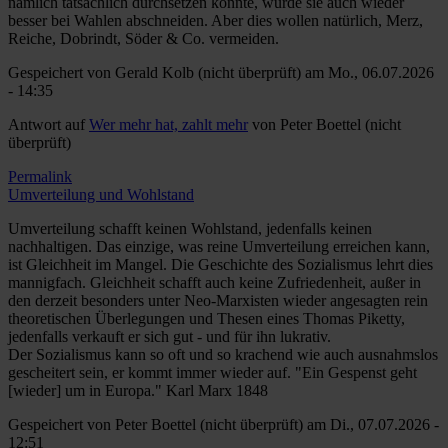
nämlich tatsächlich durchsetzen könnte, würde sie auch wieder
besser bei Wahlen abschneiden. Aber dies wollen natürlich, Merz,
Reiche, Dobrindt, Söder & Co. vermeiden.
Gespeichert von
Gerald Kolb (nicht überprüft)
am Mo., 06.07.2026
- 14:35
Antwort auf
Wer mehr hat, zahlt mehr
von
Peter Boettel (nicht
überprüft)
Permalink
Umverteilung und Wohlstand
Umverteilung schafft keinen Wohlstand, jedenfalls keinen
nachhaltigen. Das einzige, was reine Umverteilung erreichen kann,
ist Gleichheit im Mangel. Die Geschichte des Sozialismus lehrt dies
mannigfach. Gleichheit schafft auch keine Zufriedenheit, außer in
den derzeit besonders unter Neo-Marxisten wieder angesagten rein
theoretischen Überlegungen und Thesen eines Thomas Piketty,
jedenfalls verkauft er sich gut - und für ihn lukrativ.
Der Sozialismus kann so oft und so krachend wie auch ausnahmslos
gescheitert sein, er kommt immer wieder auf. "Ein Gespenst geht
[wieder] um in Europa." Karl Marx 1848
Gespeichert von
Peter Boettel (nicht überprüft)
am Di., 07.07.2026 -
12:51