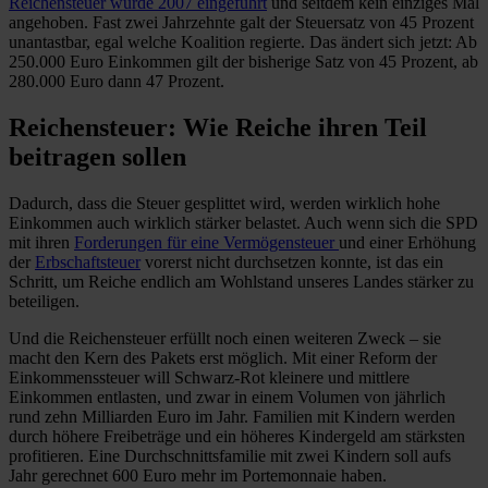
Reichensteuer wurde 2007 eingeführt
und seitdem kein einziges Mal
angehoben. Fast zwei Jahrzehnte galt der Steuersatz von 45 Prozent
unantastbar, egal welche Koalition regierte. Das ändert sich jetzt: Ab
250.000 Euro Einkommen gilt der bisherige Satz von 45 Prozent, ab
280.000 Euro dann 47 Prozent.
Reichensteuer: Wie Reiche ihren Teil
beitragen sollen
Dadurch, dass die Steuer gesplittet wird, werden wirklich hohe
Einkommen auch wirklich stärker belastet. Auch wenn sich die SPD
mit ihren
Forderungen für eine Vermögensteuer
und einer Erhöhung
der
Erbschaftsteuer
vorerst nicht durchsetzen konnte, ist das ein
Schritt, um Reiche endlich am Wohlstand unseres Landes stärker zu
beteiligen.
Und die Reichensteuer erfüllt noch einen weiteren Zweck – sie
macht den Kern des Pakets erst möglich. Mit einer Reform der
Einkommenssteuer will Schwarz-Rot kleinere und mittlere
Einkommen entlasten, und zwar in einem Volumen von jährlich
rund zehn Milliarden Euro im Jahr. Familien mit Kindern werden
durch höhere Freibeträge und ein höheres Kindergeld am stärksten
profitieren. Eine Durchschnittsfamilie mit zwei Kindern soll aufs
Jahr gerechnet 600 Euro mehr im Portemonnaie haben.