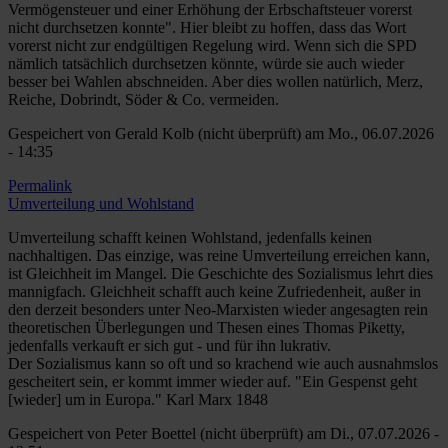
Vermögensteuer und einer Erhöhung der Erbschaftsteuer vorerst
nicht durchsetzen konnte". Hier bleibt zu hoffen, dass das Wort
vorerst nicht zur endgültigen Regelung wird. Wenn sich die SPD
nämlich tatsächlich durchsetzen könnte, würde sie auch wieder
besser bei Wahlen abschneiden. Aber dies wollen natürlich, Merz,
Reiche, Dobrindt, Söder & Co. vermeiden.
Gespeichert von
Gerald Kolb (nicht überprüft)
am Mo., 06.07.2026
- 14:35
Permalink
Antwort
Umverteilung und Wohlstand
auf
Wer
Umverteilung schafft keinen Wohlstand, jedenfalls keinen
mehr
nachhaltigen. Das einzige, was reine Umverteilung erreichen kann,
hat,
ist Gleichheit im Mangel. Die Geschichte des Sozialismus lehrt dies
zahlt
mannigfach. Gleichheit schafft auch keine Zufriedenheit, außer in
mehr
den derzeit besonders unter Neo-Marxisten wieder angesagten rein
von
theoretischen Überlegungen und Thesen eines Thomas Piketty,
Peter
jedenfalls verkauft er sich gut - und für ihn lukrativ.
Boettel
Der Sozialismus kann so oft und so krachend wie auch ausnahmslos
(nicht
gescheitert sein, er kommt immer wieder auf. "Ein Gespenst geht
überprüft)
[wieder] um in Europa." Karl Marx 1848
Gespeichert von
Peter Boettel (nicht überprüft)
am Di., 07.07.2026 -