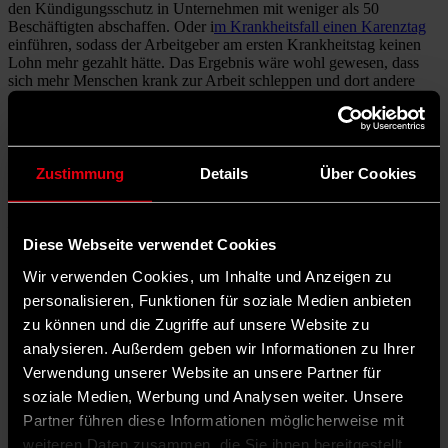
den Kündigungsschutz in Unternehmen mit weniger als 50
Beschäftigten abschaffen. Oder i
m Krankheitsfall einen Karenztag
einführen, sodass der Arbeitgeber am ersten Krankheitstag keinen
Lohn mehr gezahlt hätte. Das Ergebnis wäre wohl gewesen, dass
sich mehr Menschen krank zur Arbeit schleppen und dort andere
anstecken. Dass es diese Punkte nicht ins Reformpaket geschafft
haben, dürfte für Millionen Beschäftigte eine Erleichterung sein –
auch für die SPD.
Ihr wollt alle Inhalte und Neuigkeiten des „vorwärts“ aus erster
Zustimmung
Details
Über Cookies
Hand?
Dann abonniert auch unseren neuen Whats-App-Kanal!
Hier entlang:
whatsapp.com
Diese Webseite verwendet Cookies
Schlagwörter
Reform
SPD
Bundesregierung
Arbeitnehmerrechte
Wir verwenden Cookies, um Inhalte und Anzeigen zu
Autor*in
personalisieren, Funktionen für soziale Medien anbieten
Lea Hensen
zu können und die Zugriffe auf unsere Website zu
ist Redakteurin des „vorwärts“.
analysieren. Außerdem geben wir Informationen zu Ihrer
Verwendung unserer Website an unsere Partner für
5 Kommentare
Teilen
Dark Mode
soziale Medien, Werbung und Analysen weiter. Unsere
Partner führen diese Informationen möglicherweise mit
Weitere
interessante Rubriken
entdecken
weiteren Daten zusammen, die Sie ihnen bereitgestellt