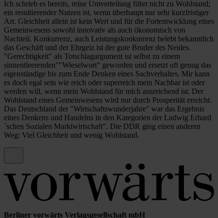
Umverteilung
Ich schrieb es bereits, reine Umverteilung führt nicht zu Wohlstand;
und
ein resultierender Nutzen ist, wenn überhaupt nur sehr kurzfristiger
Wohlstand
Art. Gleichheit allein ist kein Wert und für die Fortentwicklung eines
von
Gemeinwesens sowohl innovativ als auch ökonomisch von
Peter
Nachteil. Konkurrenz, auch Leistungskonkurrenz belebt bekanntlich
Boettel
das Geschäft und der Ehrgeiz ist der gute Bruder des Neides.
(nicht
"Gerechtigkeit" als Totschlagargument ist selbst zu einem
überprüft)
sinnentleerenden""Wieselwort" geworden und ersetzt oft genug das
eigenständige bis zum Ende Denken eines Sachverhaltes. Mir kann
es doch egal sein wie reich oder superreich mein Nachbar ist oder
werden will, wenn mein Wohlstand für mich ausreichend ist. Der
Wohlstand eines Gemeinwesens wird nur durch Prosperität erreicht.
Das Deutschland der "Wirtschaftswunderjahre" war das Ergebnis
eines Denkens und Handelns in den Kategorien der Ludwig Erhard
´schen Sozialen Marktwirtschaft". Die DDR ging einen anderen
Weg: Viel Gleichheit und wenig Wohlstand.
Berliner vorwärts Verlagsgesellschaft mbH