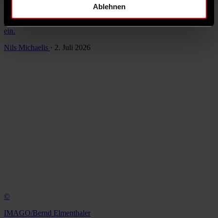
Einkommen und weniger Bürokratie: SPD und Union haben sich
Ablehnen
auf ein Reformpaket geeinigt. Dirk Wiese, Erster Parlamentarischer
Geschäftsführer der SPD-Bundestagsfraktion, ordnet die Ergebnisse
ein.
Nils Michaelis
· 2. Juli 2026
©
IMAGO/Bernd Elmenthaler