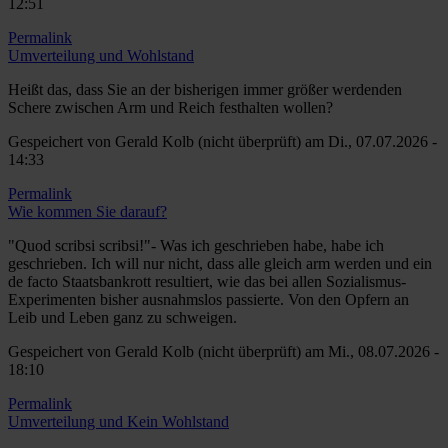
12:51
Permalink
Antwort
Umverteilung und Wohlstand
auf
Umverteilung
Heißt das, dass Sie an der bisherigen immer größer werdenden
und
Schere zwischen Arm und Reich festhalten wollen?
Wohlstand
Gespeichert von
Gerald Kolb (nicht überprüft)
am Di., 07.07.2026 -
von
14:33
Gerald
Kolb
Permalink
(nicht
Antwort
Wie kommen Sie darauf?
überprüft)
auf
Umverteilung
"Quod scribsi scribsi!"- Was ich geschrieben habe, habe ich
und
geschrieben. Ich will nur nicht, dass alle gleich arm werden und ein
Wohlstand
de facto Staatsbankrott resultiert, wie das bei allen Sozialismus-
von
Experimenten bisher ausnahmslos passierte. Von den Opfern an
Peter
Leib und Leben ganz zu schweigen.
Boettel
Gespeichert von
Gerald Kolb (nicht überprüft)
am Mi., 08.07.2026 -
(nicht
18:10
überprüft)
Permalink
Antwort
Umverteilung und Kein Wohlstand
auf