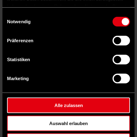
haben oder die sie im Rahmen Ihrer Nutzung der Dienste
gesammelt haben.
Einwilligungsauswahl
Notwendig
Präferenzen
Statistiken
Marketing
©
IMAGO/Mike Schmidt
Alle zulassen
3
Inland
Auswahl erlauben
Reformplan der Koalition: „Es geht zurück auf die Erfolgsspur“
Eine Reform der Reichensteuer, Entlastungen für kleine und mittlere