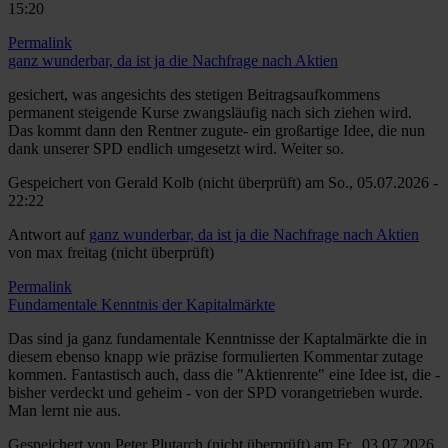
15:20
Permalink
ganz wunderbar, da ist ja die Nachfrage nach Aktien
gesichert, was angesichts des stetigen Beitragsaufkommens
permanent steigende Kurse zwangsläufig nach sich ziehen wird.
Das kommt dann den Rentner zugute- ein großartige Idee, die nun
dank unserer SPD endlich umgesetzt wird. Weiter so.
Gespeichert von
Gerald Kolb (nicht überprüft)
am So., 05.07.2026 -
22:22
Antwort auf
ganz wunderbar, da ist ja die Nachfrage nach Aktien
von
max freitag (nicht überprüft)
Permalink
Fundamentale Kenntnis der Kapitalmärkte
Das sind ja ganz fundamentale Kenntnisse der Kaptalmärkte die in
diesem ebenso knapp wie präzise formulierten Kommentar zutage
kommen. Fantastisch auch, dass die "Aktienrente" eine Idee ist, die -
bisher verdeckt und geheim - von der SPD vorangetrieben wurde.
Man lernt nie aus.
Gespeichert von
Peter Plutarch (nicht überprüft)
am Fr., 03.07.2026