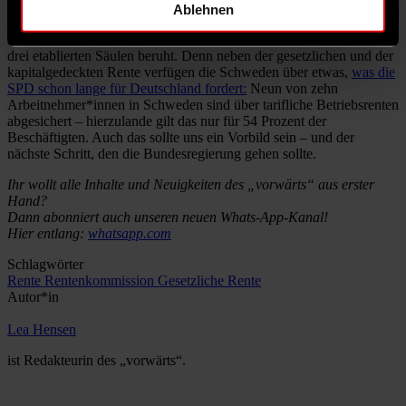
Außerdem: Selbst bei einem Börsencrash wäre nicht die komplette
Ablehnen
Rente weg. Deutschland sollte sich bei den Schweden nicht nur die
Kapitaldeckung abgucken, sondern auch ein Rentensystem, das auf
drei etablierten Säulen beruht. Denn neben der gesetzlichen und der
kapitalgedeckten Rente verfügen die Schweden über etwas,
was die
SPD schon lange für Deutschland fordert:
Neun von zehn
Arbeitnehmer*innen in Schweden sind über tarifliche Betriebsrenten
abgesichert – hierzulande gilt das nur für 54 Prozent der
Beschäftigten. Auch das sollte uns ein Vorbild sein – und der
nächste Schritt, den die Bundesregierung gehen sollte.
Ihr wollt alle Inhalte und Neuigkeiten des „vorwärts“ aus erster
Hand?
Dann abonniert auch unseren neuen Whats-App-Kanal!
Hier entlang:
whatsapp.com
Schlagwörter
Rente
Rentenkommission
Gesetzliche Rente
Autor*in
Lea Hensen
ist Redakteurin des „vorwärts“.