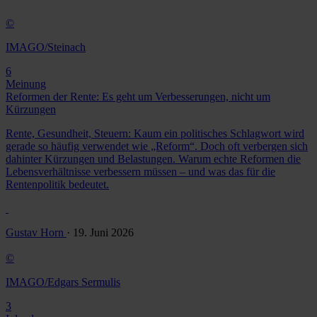
©
IMAGO/Steinach
6
Meinung
Reformen der Rente: Es geht um Verbesserungen, nicht um
Kürzungen
Rente, Gesundheit, Steuern: Kaum ein politisches Schlagwort wird
gerade so häufig verwendet wie „Reform“. Doch oft verbergen sich
dahinter Kürzungen und Belastungen. Warum echte Reformen die
Lebensverhältnisse verbessern müssen – und was das für die
Rentenpolitik bedeutet.
Gustav Horn
· 19. Juni 2026
©
IMAGO/Edgars Sermulis
3