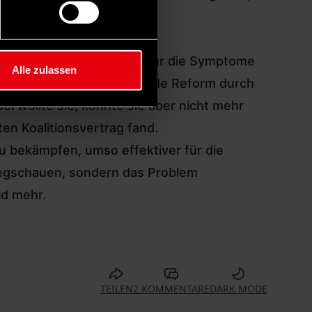
fen. Es reicht nicht aus, nur die Symptome
Alle zulassen
n deshalb eine grundlegende Reform durch
el wollte sie, konnte sie aber nicht mehr
en Koalitionsvertrag fand.
 zu bekämpfen, umso effektiver für die
r wegschauen, sondern das Problem
ld mehr.
TEILEN
2 KOMMENTARE
DARK MODE