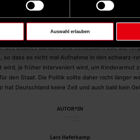
ndergrundsicherung kommen muss
nug, um Kinderarmut effektiv und dauerhaft zu bekämp
Auswahl erlauben
dern Sozialverbände und Kinderrechtsorganisatione
en des Staates bündeln und verbessern soll. Die Amp
, so dass es nicht mal Aufnahme in den schwarz-rot
rt wird, je früher interveniert wird, um Kinderarmut
für den Staat. Die Politik sollte daher nicht länge
r hat Deutschland keine Zeit und auch bald kein Ge
AUTOR*IN
©
vorwärts / Dirk
Bleicker
Lars Haferkamp