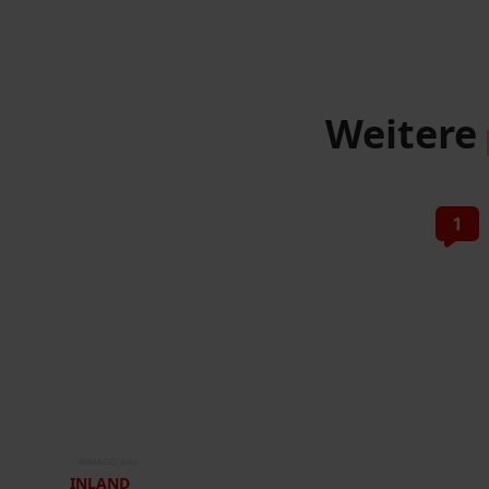
Weitere
1
©
IMAGO/Joko
INLAND