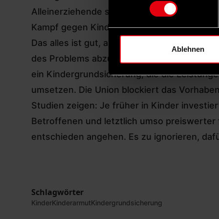
Alleinerziehende sollen entlastet werden.
Kampf gegen Kinderarmut: Weshalb die Ki
Das alles ist gut, aber es ist nicht gut ge
Ablehnen
des Problems abzumildern. Seit Jahren for
ein
Kindergrundsicherung
, die die Leistung
umsetzen. Die Union blockiert das Vorhaben
Studien zeigen: Je früher in Kinder investie
Betroffenen und letztlich umso preiswerter 
entschieden angehen. Es zu ignorieren, dafü
Schlagwörter
Kinder
Kinderarmut
Kindergrundsicherung