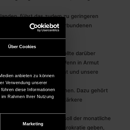
t landen, führt das zudem zu geringeren
en durch die mit Armut verbundenen
Über Cookies
emokratiefeindliche
AfD
sollte darüber
em für unsere Demokratie. Wenn in Armut
s Vertrauen in unseren Staat und unsere
 Medien anbieten zu können
hre gefährlichen Parolen.
hrer Verwendung unserer
 führen diese Informationen
lt und entschlossen anzugehen. Dazu gehört
ie im Rahmen Ihrer Nutzung
 für Betroffene und eine stärkere
u kämpfen haben.
rarmut verständigt: So soll der monatliche
Marketing
schlag soll es weniger Bürokratie geben,