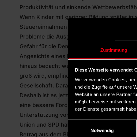
Produktivität und sinkende Wettbewerbsfähi
Wenn Kinder mit geringer Bildung später in 
Steuereinnahmen und zu Finanzproblemen in
Probleme die Ausgaben im Sozial- und Gesu
Gefahr für die Demokratie: Wie die AfD von 
Zustimmung
Angesichts eines historischen Höchststand
hinaus bedacht werden: Kinderarmut ist nich
Diese Webseite verwendet 
groß wird, empfindet verständlicherweise Fr
Wir verwenden Cookies, um I
Gesellschaft. Daraus resultiert eine leichter
und die Zugriffe auf unsere 
Website an unsere Partner fü
Deshalb ist es jetzt höchste Zeit, das Pro
möglicherweise mit weiteren
eine bessere Förderung kleiner Kinder in de
der Dienste gesammelt habe
Unterstützung von Alleinerziehenden, die 
Einwilligungsauswahl
Union und SPD haben sich im
Koalitionsver
Notwendig
Betrag aus dem Bildungs- und Teilhabepaket