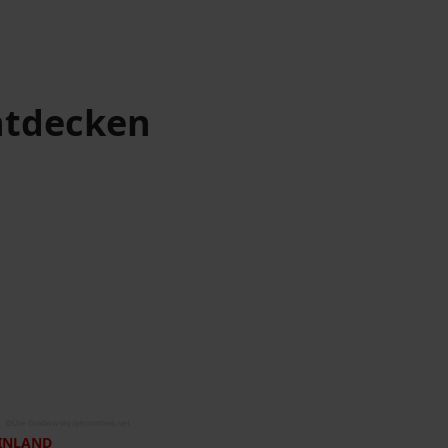
tdecken
©
Ute Grabowsky/photothek.net
INLAND