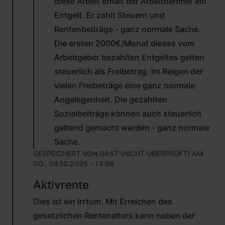
diese Arbeit erhält der Arbeitnehmer ein
Entgelt. Er zahlt Steuern und
Rentenbeiträge - ganz normale Sache.
Die ersten 2000€/Monat dieses vom
Arbeitgeber bezahlten Entgeltes gelten
steuerlich als Freibetrag. Im Reigen der
vielen Freibeträge eine ganz normale
Angelegenheit. Die gezahlten
Sozialbeiträge können auch steuerlich
geltend gemacht werden - ganz normale
Sache.
GESPEICHERT VON
GAST (NICHT ÜBERPRÜFT)
AM
DO., 09.10.2025 - 13:06
ANTWORT
Aktivrente
AUF
VON
Dies ist ein Irrtum. Mit Erreichen des
RAINER
SCHORN
gesetzlichen Rentenalters kann neben der
(NICHT