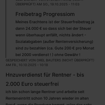
ÜBERPRÜFT)
AM SO., 19.10.2025 - 11:03
ANTWORT
Freibetrag Progressiom
AUF
VON
Meines Erachtens ist der Steuerfreibetrag ja
UTE
ROBERTZ
dann 24.000 € so dass sich bei der Steuer
(NICHT
wenn überhaupt anfällt, nichts ändert -
ÜBERPRÜFT)
Sozialabgaben (außer Rentenversicherung)
sind zu bezahlen (ca. Gute 200 € pro Monat
bei 2000 verdienst ! ) ohne Gewähr !
GESPEICHERT VON
OREL BAUTERS (NICHT ÜBERPRÜFT)
AM FR., 10.10.2025 - 10:18
Hnzuverdienst für Rentner - bis
2.000 Euro steuerfrei
ich bin schon lange Rentner und arbeite seit
Renteneintritt schon 10 Jahren wieder im alten
Beruf, wenn die Regelung kommt, wäre das sehr