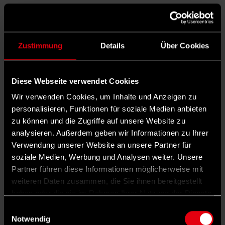
GESPEICHERT VON
OPA (NICHT ÜBERPRÜFT)
AM MI.,
17.09.2025 - 19:57
Zustimmung
Details
Über Cookies
Verstoß gegen die Netiquette
Der Kommentar wurde gelöscht, da er gegen Punkt
Diese Webseite verwendet Cookies
5 unserer Netiquette verstieß.
Wir verwenden Cookies, um Inhalte und Anzeigen zu
https://www.vorwaerts.de/netiquette
personalisieren, Funktionen für soziale Medien anbieten
GESPEICHERT VON
MOMO (NICHT ÜBERPRÜFT)
AM DO.,
zu können und die Zugriffe auf unsere Website zu
18.09.2025 - 16:23
analysieren. Außerdem geben wir Informationen zu Ihrer
Verstoß gegen die Netiquette
Verwendung unserer Website an unsere Partner für
soziale Medien, Werbung und Analysen weiter. Unsere
Der Kommentar wurde gelöscht, da er gegen Punkt
Partner führen diese Informationen möglicherweise mit
5 unserer Netiquette verstieß.
weiteren Daten zusammen, die Sie ihnen bereitgestellt
https://www.vorwaerts.de/netiquette
haben oder die sie im Rahmen Ihrer Nutzung der Dienste
GESPEICHERT VON
PALOMA (NICHT ÜBERPRÜFT)
AM FR.,
gesammelt haben.
Einwilligungsauswahl
19.09.2025 - 14:26
Notwendig