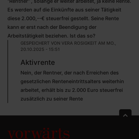
"Rentner" , solange er weiter arbeitet, ja keine Rente.
Es werden auf die Einkünfte aus seiner Tätigkeit
diese 2.000,--€ steuerfrei gestellt. Seine Rente
kann er erst nach der Beendigung der
Arbeitstätigkeit beziehen. Ist das so?
GESPEICHERT VON
VERA ROSIGKEIT
AM MO.,
20.10.2025 - 15:51
ANTWORT
Aktivrente
AUF
VON
Nein, der Rentner, der nach Erreichen des
MANFRED
GRESS (
gesetzlichen Renteneintrittsalters weiterhin
NICHT Ü
arbeitet, erhält bis zu 2.000 Euro steuerfrei
BERPRÜFT)
zusätzlich zu seiner Rente