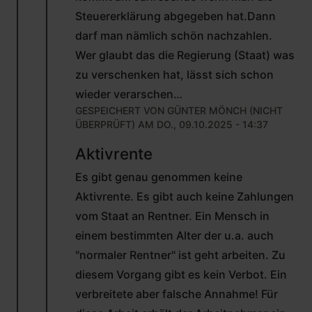
ÜBERPRÜFT)
Steuererklärung abgegeben hat.Dann
darf man nämlich schön nachzahlen.
Wer glaubt das die Regierung (Staat) was
zu verschenken hat, lässt sich schon
wieder verarschen…
GESPEICHERT VON
GÜNTER MÖNCH (NICHT
ÜBERPRÜFT)
AM DO., 09.10.2025 - 14:37
ANTWORT
Aktivrente
AUF
VON
Es gibt genau genommen keine
WOLFGANG
STANDT
Aktivrente. Es gibt auch keine Zahlungen
(NICHT
vom Staat an Rentner. Ein Mensch in
ÜBERPRÜFT)
einem bestimmten Alter der u.a. auch
"normaler Rentner" ist geht arbeiten. Zu
diesem Vorgang gibt es kein Verbot. Ein
verbreitete aber falsche Annahme! Für