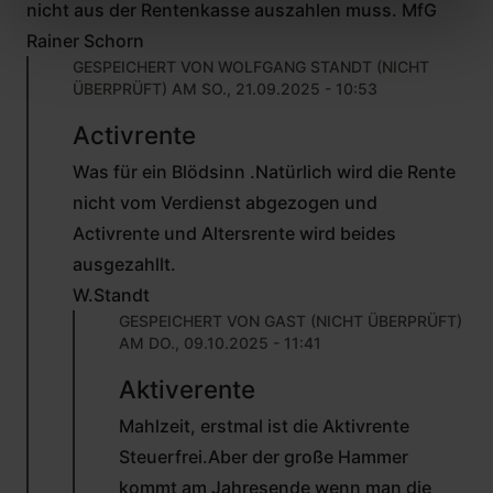
nicht aus der Rentenkasse auszahlen muss. MfG
Rainer Schorn
GESPEICHERT VON
WOLFGANG STANDT (NICHT
ÜBERPRÜFT)
AM SO., 21.09.2025 - 10:53
ANTWORT
Activrente
AUF
VON
Was für ein Blödsinn .Natürlich wird die Rente
RAINER
SCHORN
nicht vom Verdienst abgezogen und
(NICHT
Activrente und Altersrente wird beides
ÜBERPRÜFT)
ausgezahllt.
W.Standt
GESPEICHERT VON
GAST (NICHT ÜBERPRÜFT)
AM DO., 09.10.2025 - 11:41
ANTWORT
Aktiverente
AUF
VON
Mahlzeit, erstmal ist die Aktivrente
WOLFGANG
STANDT
Steuerfrei.Aber der große Hammer
(NICHT
kommt am Jahresende wenn man die