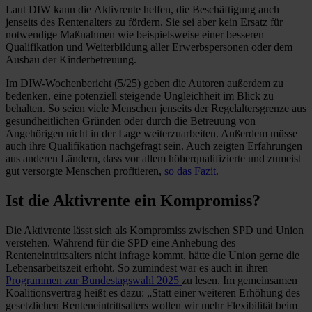
Laut DIW kann die Aktivrente helfen, die Beschäftigung auch
jenseits des Rentenalters zu fördern. Sie sei aber kein Ersatz für
notwendige Maßnahmen wie beispielsweise einer besseren
Qualifikation und Weiterbildung aller Erwerbspersonen oder dem
Ausbau der Kinderbetreuung.
Im DIW-Wochenbericht (5/25) geben die Autoren außerdem zu
bedenken, eine potenziell steigende Ungleichheit im Blick zu
behalten. So seien viele Menschen jenseits der Regelaltersgrenze aus
gesundheitlichen Gründen oder durch die Betreuung von
Angehörigen nicht in der Lage weiterzuarbeiten. Außerdem müsse
auch ihre Qualifikation nachgefragt sein. Auch zeigten Erfahrungen
aus anderen Ländern, dass vor allem höherqualifizierte und zumeist
gut versorgte Menschen profitieren,
so das Fazit.
Ist die Aktivrente ein Kompromiss?
Die Aktivrente lässt sich als Kompromiss zwischen SPD und Union
verstehen. Während für die SPD eine Anhebung des
Renteneintrittsalters nicht infrage kommt, hätte die Union gerne die
Lebensarbeitszeit erhöht. So zumindest war es auch in ihren
Programmen zur Bundestagswahl 2025
zu lesen. Im gemeinsamen
Koalitionsvertrag heißt es dazu: „Statt einer weiteren Erhöhung des
gesetzlichen Renteneintrittsalters wollen wir mehr Flexibilität beim