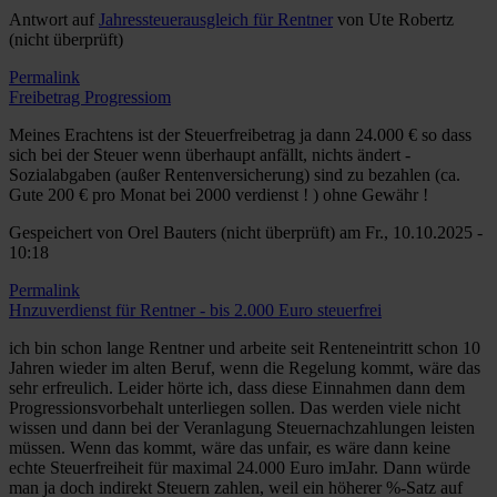
Antwort auf
Jahressteuerausgleich für Rentner
von
Ute Robertz
(nicht überprüft)
Permalink
Freibetrag Progressiom
Meines Erachtens ist der Steuerfreibetrag ja dann 24.000 € so dass
sich bei der Steuer wenn überhaupt anfällt, nichts ändert -
Sozialabgaben (außer Rentenversicherung) sind zu bezahlen (ca.
Gute 200 € pro Monat bei 2000 verdienst ! ) ohne Gewähr !
Gespeichert von
Orel Bauters (nicht überprüft)
am Fr., 10.10.2025 -
10:18
Permalink
Hnzuverdienst für Rentner - bis 2.000 Euro steuerfrei
ich bin schon lange Rentner und arbeite seit Renteneintritt schon 10
Jahren wieder im alten Beruf, wenn die Regelung kommt, wäre das
sehr erfreulich. Leider hörte ich, dass diese Einnahmen dann dem
Progressionsvorbehalt unterliegen sollen. Das werden viele nicht
wissen und dann bei der Veranlagung Steuernachzahlungen leisten
müssen. Wenn das kommt, wäre das unfair, es wäre dann keine
echte Steuerfreiheit für maximal 24.000 Euro imJahr. Dann würde
man ja doch indirekt Steuern zahlen, weil ein höherer %-Satz auf