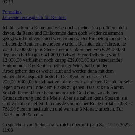
09:13
Permalink
Jahressteuerausgleich für Rentner
Ich bin schon in Rente und gehe noch arbeiten.Ich profitiere nicht
davon, da Rente und Einkommen dann doch wieder zusammen
gelegt wird und versteuert werden muss. Der Freibetrag müsste für
arbeitende Rentner angehoben werden. Beispiel: eine Jahresrente
von € 17.000,00 plus Steuerfreiem Einkommen von € 24.000,00
liegt man bei knapp € 41.000,00 abzgl. Steuerfreibetrag von €
12.000,00 verbleiben noch knapp €29.000,00 zu versteuerndes
Einkommen. Die Rentner helfen der Wirtschaft und den
Arbeitgebern das es weiter läuft und werden dann mit dem
Steuerjahresausgleich bestraft. Der Rentner muss sich €
200,00_€300,00 im Monat von dem erwirtschafteten Gehalt an Seite
legen um es am Ende dem Fiskus zu geben. Das ist kein Anreiz.
Sozialhilfeempfänger bekommen auch Geld ohne zu arbeiten.
Grundsicherung und die Miete. Aber sie zahlen keine Steuern, sie
sind von allem befreit. Ich musste von meiner Rente im Jahr 2023, €
768,00 Steuern nachzahlen und war nur 3 Monate arbeiten. Für
2024 und 2025 mehr.
Gespeichert von
Steiner franz (nicht überprüft)
am So., 19.10.2025 -
11:03