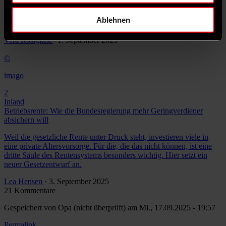
werden, wenn es um Anträge für Bürger- oder Wohngeld geht. Über
Rente, Pflege und Gesundheit entscheiden jeweils eigene
Ablehnen
Kommissionen.
Vera Rosigkeit
· 1. September 2025
©
imago
2
Inland
Betriebsrente: Wie die Bundesregierung mehr Geringverdiener
absichern will
Weil die gesetzliche Rente unter Druck steht, investieren viele in
eine private Altersvorsorge. Für die, die das nicht können, ist eine
dritte Säule des Rentensystems besonders wichtig. Hier setzt ein
neuer Gesetzentwurf an.
Lea Hensen
· 3. September 2025
21 Kommentare
Gespeichert von
Opa (nicht überprüft)
am Mi., 17.09.2025 - 19:57
Permalink