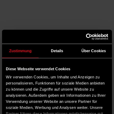
Zustimmung
Details
Über Cookies
Diese Webseite verwendet Cookies
Wir verwenden Cookies, um Inhalte und Anzeigen zu
Auf X teilen
personalisieren, Funktionen für soziale Medien anbieten
zu können und die Zugriffe auf unsere Website zu
21 Kommentare
Teilen
Dark Mode
analysieren. Außerdem geben wir Informationen zu Ihrer
Verwendung unserer Website an unsere Partner für
Weitere
interessante Rubriken
entdecken
soziale Medien, Werbung und Analysen weiter. Unsere
Partner führen diese Informationen möglicherweise mit