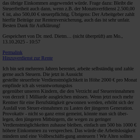
das übrige Einkommen angewendet würde. Frage dazu: Bleibt die
Steuerfreiheit auch dann, wenn z.B. der Monatsverfdienst 2.500,00
€ ist, also 500,00 € steuerpflichtig. Übrigens: Der Arbeitgeber zahlt
hierfür Beiträge zur Rentenversicherung, auch das ist sehr unfair.
Besten Dank für Aufklärung!
Gespeichert von
Dr. med. Dietm… (nicht überprüft)
am Mo.,
13.10.2025 - 10:57
Permalink
Hinzuverdienst zur Rente
Ich bin seit mehreren Jahren berentet, arbeite selbständig und zahle
gerne auch Steuern. Die jetzt in Aussicht
gestellte steuerfreie Verdienstmöglichkeit in Höhe 2000 € pro Monat
empfinde ich als verantwortungslos
gegenüber unseren Kindern, die den Verzicht auf Steuereinnahmen
von derzeit 1 Milliarde ausgleichen müssen. Wenn jetzt noch mehr
Rentner für eine Berufstätigkeit gewonnen werden, erhöht sich der
Ausfall von Steuer-einnahmen zu Lasten der jüngeren Generation.
Provokativ - nicht so ganz ernst gemeint, könnte man sich über-
legen, den jüngeren Mitbürgern, die wegen zu geringer
Verdienstmöglichkeiten zuhause bleiben, einfach um 500 bis 1000 €
höhere Einkommen zu versprechen. Das würde die Arbeitslosigkeit
mindern und eine Vollbeschäfti-gung ansteuern ! Wir Alten sollten