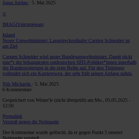
Jonas Jordan
· 5. Mai 2025
©
IMAGO/pictureteam
Inland
Neuer Umweltminister: Langstreckenläufer Carsten Schneider ist
am Ziel
Carsten Schneider wird neuer Bundesumweltminister. Damit rückt
eine*r der bekanntesten ostdeutschen SPD-Politiker*innen innerhalb
der Bundesregierung in die erste Reihe auf. Für den Thüringer
vollendet sich ein Karriereweg, der sehr früh seinen Anfang nahm.
Nils Michaelis
· 5. Mai 2025
6 Kommentare
Gespeichert von
Winter'le (nicht überprüft)
am Mo., 05.05.2025 -
12:50
Permalink
Verstoß gegen die Netiquette
Der Kommentar wurde gelöscht, da er gegen Punkt 5 unserer
Netiquette verstieß.