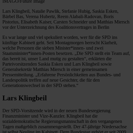
IMAGO/Future Image
Lars Klingbeil, Natalie Pawlik, Stefanie Hubig, Saskia Esken,
Bärbel Bas, Verena Hubertz, Reem Alabali-Radovan, Boris
Pistorius, Elisabeth Kaiser, Carsten Schneider und Matthias Miersch
vor der Unterzeichnung des Koalitionsvertrages in Berlin
Es war lange und viel spekuliert worden, wer für die SPD ins
künftige Kabinett geht. Seit Montagmorgen herrscht Klarheit,
welche Personen die sieben Minister*innen- und zwei
Staatsminister*innen-Posten besetzen. „Die SPD stellt ein Team auf,
das bereit ist, unser Land mutig zu gestalten“, erklärten die
Parteivorsitzenden Saskia Esken und Lars Klingbeil sowie
Generalsekretär Matthias Miersch in einer gemeinsamen
Pressemitteilung. „Erfahrene Persönlichkeiten aus Bundes- und
Landespolitik treffen auf neue Gesichter, die für den
Generationswechsel in der SPD stehen.“
Lars Klingbeil
Der SPD-Vorsitzende wird in der neuen Bundesregierung
Finanzminister und Vize-Kanzler. Klingbeil hat die
sozialdemokratische Regierungsmannschaft in den vergangenen
Tagen maßgeblich zusammengestellt. Der 47-jährige Niedersachse
ist selbst Neuling im Kabinett. Dem Bundestag gehört er seit 2009