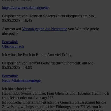
https://vorwaerts.de/netiquette
Gespeichert von
Heinrich Solterer (nicht überprüft)
am Mo.,
05.05.2025 - 16:45
Antwort auf
Verstoß gegen die Netiquette
von
Winter'le (nicht
überprüft)
Permalink
Glückwunsch
Ich wünsche Euch in Eurem Amt viel Erfolg
Gespeichert von
Helmut Gelhardt (nicht überprüft)
am Mo.,
05.05.2025 - 14:03
Permalink
Neue Ministerinnenriege
Ich bin schockiert!
Haben z.B. Svenja Schulze, Frau Gleiwitz und Hubertus Heil n i c h
t s geleistet oder total versagt ???
Ist politische Unerfahrenheit jetzt die Generalvoraussetzung für die
Zuweisung wichtigster politischer Führungsämter ??? Warum hat