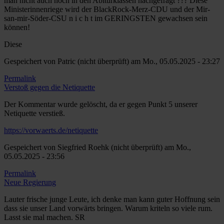
man nicht auch noch in den Abiturklassen nachgefragt ??? Diese
Ministerinnenriege wird der BlackRock-Merz-CDU und der Mir-
san-mir-Söder-CSU n i c h t im GERINGSTEN gewachsen sein
können!
Diese
Gespeichert von
Patric (nicht überprüft)
am Mo., 05.05.2025 - 23:27
Permalink
Verstoß gegen die Netiquette
Der Kommentar wurde gelöscht, da er gegen Punkt 5 unserer
Netiquette verstieß.
https://vorwaerts.de/netiquette
Gespeichert von
Siegfried Roehk (nicht überprüft)
am Mo.,
05.05.2025 - 23:56
Permalink
Neue Regierung
Lauter frische junge Leute, ich denke man kann guter Hoffnung sein
dass sie unser Land vorwärts bringen. Warum kriteln so viele rum.
Lasst sie mal machen. SR