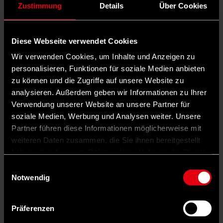
©
Zustimmung
Details
Über Cookies
IMAGO/Political-Moments
Stefanie Hubig
Diese Webseite verwendet Cookies
Wir verwenden Cookies, um Inhalte und Anzeigen zu
Dass die 56-jährige Juristin Justizministerin wird, hatten die
personalisieren, Funktionen für soziale Medien anbieten
wenigsten auf dem Zettel. Dabei war sie zwischen 2014 und 2016
zu können und die Zugriffe auf unsere Website zu
bereits beamtete Staatssekretärin unter dem damaligen Justizminister
Heiko Maas. Danach ging Hubig als Bildungsministerin nach
analysieren. Außerdem geben wir Informationen zu Ihrer
Rheinland-Pfalz, war 2020 Präsidentin der Kultusministerkonferenz.
Verwendung unserer Website an unsere Partner für
Nun kehrt Stefanie Hubig ins Justizministerium zurück.
soziale Medien, Werbung und Analysen weiter. Unsere
Partner führen diese Informationen möglicherweise mit
©
weiteren Daten zusammen, die Sie ihnen bereitgestellt
IMAGO/Metodi Popow
haben oder die sie im Rahmen Ihrer Nutzung der Dienste
gesammelt haben.
Einwilligungsauswahl
Boris Pistorius
Notwendig
Der 65-Jährige ist der einzige SPD-Minister, der im Amt bleibt. Wie
bereits unter Bundeskanzler Olaf Scholz wird Pistorius auch in der
Präferenzen
künftigen Koalition mit CDU/CSU der Verteidigungsministerium
leiten. Bevor er dies im Januar 2023 übernahm, war Pistorius