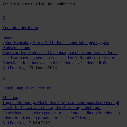
Weitere
interessante Rubriken
entdecken
©
Zentralrat der Juden
Inland
„Stop Repeating Stories“: Mit Künstlicher Intelligenz gegen
Antisemitismus
Kurz vor dem Holocaust-Gedenktag hat der Zentralrat der Juden
eine Kampagne gegen den wachsenden Antisemitismus gestartet.
Künstliche Intelligenz spielt dabei eine entscheidende Rolle.
Kai Doering
· 26. Januar 2024
©
imago images/Le Pictorium
Meinung
Tag der Befreiung: Macht den 8. Mai zum europäischen Feiertag!
Der 8. Mai 1945 war ein Tag der Befreiung – nicht nur
Deutschlands, sondern ganz Europas. Daran sollten wir jedes Jahr
erinnern: mit einem gesamteuropäischen Feiertag.
Kai Doering
· 7. Mai 2020