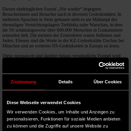
Diesen eindringlichen Ausruf „Nie wieder“ begegnen
Besucherinnen und Besucher auch in diversen Gedenkstätten: In
mehreren Sprachen in Stein gehauen steht es am Mahnmal des
ehemaligen Vernichtungslagers Treblinka nahe Warschau, in dem
die SS schätzungsweise über 800.000 Menschen in Gaskammern
ermorden ließ. Die meisten der Ermordeten waren Jüdinnen und
Juden. Ebenso sind die Worte in der KZ-Gedenkstätte Dachau bei
München und an weiteren NS-Gedenkorten in Europa zu lesen.
Diese europaweit und darüber hinaus verständliche Formel wird
meist auf den sogenannten Buchenwald-Schwur zurückgeführt: Am
19. April 1945, also nur wenige Tage nach der Befreiung des
Konzentrationslagers Buchenwald durch die amerikanischen
Truppen, versammelten sich auf dem ehemaligen Appellplatz des
Zustimmung
Details
Über Cookies
Lagers Überlebende. Sie hielten die erste Trauerfeier für die Toten
des Lagers ab und weihten ein provisorisches Denkmal für sie ein.
Ihr Gelöbnis, gemeinsam die Grundlagen der NS-Verbrechen zu
bekämpfen, legten sie in zahlreichen Sprachen ab. Laut des
Diese Webseite verwendet Cookies
ehemaligen Buchenwald-Häftlings Heinz Brandt haben die
Teilnehmenden auf dieser Gedenkversammlung lautstark „Nie
Wir verwenden Cookies, um Inhalte und Anzeigen zu
wieder“ skandiert.
personalisieren, Funktionen für soziale Medien anbieten
Nie wieder Faschismus. Nie wieder Krieg.
zu können und die Zugriffe auf unsere Website zu