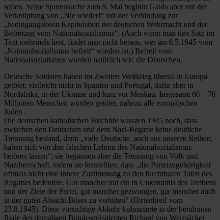
sollen. Seine Spurensuche zum 8. Mai beginnt Gaida aber mit der
Verknüpfung von „Nie wieder!“ mit der Verbindung zur
„bedingungslosen Kapitulation der deutschen Wehrmacht und der
Befreiung vom Nationalsozialismus“. (Auch wenn man den Satz im
Text mehrmals liest, findet man nicht heraus, wer am 8.5.1945 vom
„Nationalsozialismus befreit“ worden ist.) Befreit vom
Nationalsozialismus wurden natürlich wir, die Deutschen.
Deutsche Soldaten haben im Zweiten Weltkrieg überall in Europa
getötet; vielleicht nicht in Spanien und Portugal, dafür aber in
Nordafrika, in der Ukraine und kurz vor Moskau. Insgesamt 60 – 70
Millionen Menschen wurden getötet, nahezu alle europäischen
Juden .
Die deutschen katholischen Bischöfe wussten 1945 noch, dass
zwischen den Deutschen und dem Nazi-Regime keine deutliche
Trennung bestand, denn „viele Deutsche, auch aus unseren Reihen,
haben sich von den falschen Lehren des Nationalsozialismus
betören lassen“; sie begannen aber die Trennung von Volk und
Naziherrschaft, indem sie feststellten, dass „die Parteizugehörigkeit
oftmals nicht eine innere Zustimmung zu den furchtbaren Taten des
Regimes bedeutete. Gar mancher trat ein in Unkenntnis des Treibens
und der Ziele der Partei, gar mancher gezwungen, gar mancher auch
in der guten Absicht Böses zu verhüten“ (Hirtenbreif vom
23.8.1945). Diese vorsichtige Abkehr kulminierte in der berühmten
Rede des damaligen Bundespräsidenten Richard von Weizsäcker