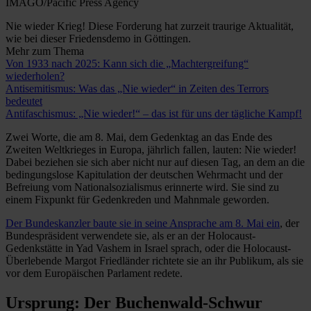
IMAGO/Pacific Press Agency
Nie wieder Krieg! Diese Forderung hat zurzeit traurige Aktualität,
wie bei dieser Friedensdemo in Göttingen.
Mehr zum Thema
Von 1933 nach 2025: Kann sich die „Machtergreifung“
wiederholen?
Antisemitismus: Was das „Nie wieder“ in Zeiten des Terrors
bedeutet
Antifaschismus: „Nie wieder!“ – das ist für uns der tägliche Kampf!
Zwei Worte, die am 8. Mai, dem Gedenktag an das Ende des
Zweiten Weltkrieges in Europa, jährlich fallen, lauten: Nie wieder!
Dabei beziehen sie sich aber nicht nur auf diesen Tag, an dem an die
bedingungslose Kapitulation der deutschen Wehrmacht und der
Befreiung vom Nationalsozialismus erinnerte wird. Sie sind zu
einem Fixpunkt für Gedenkreden und Mahnmale geworden.
Der Bundeskanzler baute sie in seine Ansprache am 8. Mai ein
, der
Bundespräsident verwendete sie, als er an der Holocaust-
Gedenkstätte in Yad Vashem in Israel sprach, oder die Holocaust-
Überlebende Margot Friedländer richtete sie an ihr Publikum, als sie
vor dem Europäischen Parlament redete.
Ursprung: Der Buchenwald-Schwur