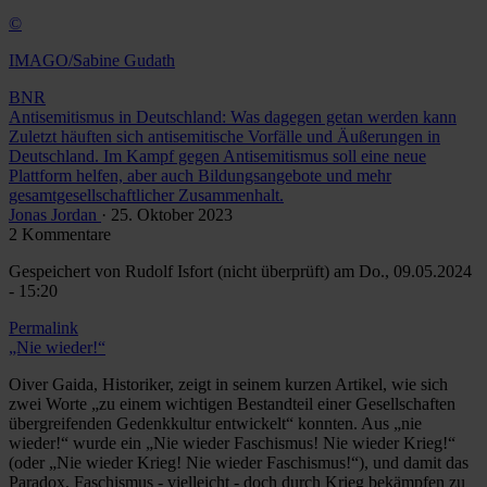
©
IMAGO/Sabine Gudath
BNR
Antisemitismus in Deutschland: Was dagegen getan werden kann
Zuletzt häuften sich antisemitische Vorfälle und Äußerungen in
Deutschland. Im Kampf gegen Antisemitismus soll eine neue
Plattform helfen, aber auch Bildungsangebote und mehr
gesamtgesellschaftlicher Zusammenhalt.
Jonas Jordan
· 25. Oktober 2023
2 Kommentare
Gespeichert von
Rudolf Isfort (nicht überprüft)
am Do., 09.05.2024
- 15:20
Permalink
„Nie wieder!“
Oiver Gaida, Historiker, zeigt in seinem kurzen Artikel, wie sich
zwei Worte „zu einem wichtigen Bestandteil einer Gesellschaften
übergreifenden Gedenkkultur entwickelt“ konnten. Aus „nie
wieder!“ wurde ein „Nie wieder Faschismus! Nie wieder Krieg!“
(oder „Nie wieder Krieg! Nie wieder Faschismus!“), und damit das
Paradox, Faschismus - vielleicht - doch durch Krieg bekämpfen zu