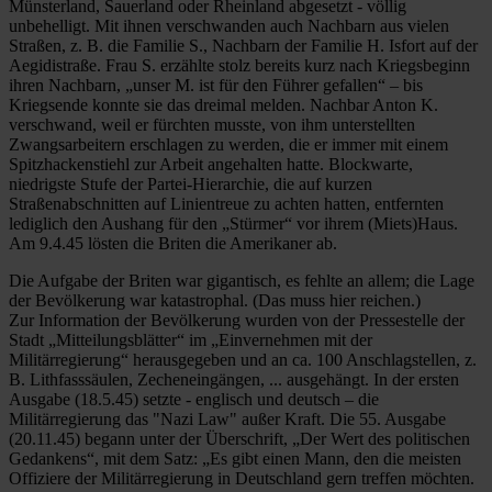
Münsterland, Sauerland oder Rheinland abgesetzt - völlig
unbehelligt. Mit ihnen verschwanden auch Nachbarn aus vielen
Straßen, z. B. die Familie S., Nachbarn der Familie H. Isfort auf der
Aegidistraße. Frau S. erzählte stolz bereits kurz nach Kriegsbeginn
ihren Nachbarn, „unser M. ist für den Führer gefallen“ – bis
Kriegsende konnte sie das dreimal melden. Nachbar Anton K.
verschwand, weil er fürchten musste, von ihm unterstellten
Zwangsarbeitern erschlagen zu werden, die er immer mit einem
Spitzhackenstiehl zur Arbeit angehalten hatte. Blockwarte,
niedrigste Stufe der Partei-Hierarchie, die auf kurzen
Straßenabschnitten auf Linientreue zu achten hatten, entfernten
lediglich den Aushang für den „Stürmer“ vor ihrem (Miets)Haus.
Am 9.4.45 lösten die Briten die Amerikaner ab.
Die Aufgabe der Briten war gigantisch, es fehlte an allem; die Lage
der Bevölkerung war katastrophal. (Das muss hier reichen.)
Zur Information der Bevölkerung wurden von der Pressestelle der
Stadt „Mitteilungsblätter“ im „Einvernehmen mit der
Militärregierung“ herausgegeben und an ca. 100 Anschlagstellen, z.
B. Lithfasssäulen, Zecheneingängen, ... ausgehängt. In der ersten
Ausgabe (18.5.45) setzte - englisch und deutsch – die
Militärregierung das "Nazi Law" außer Kraft. Die 55. Ausgabe
(20.11.45) begann unter der Überschrift, „Der Wert des politischen
Gedankens“, mit dem Satz: „Es gibt einen Mann, den die meisten
Offiziere der Militärregierung in Deutschland gern treffen möchten.