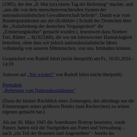
(1985), der den „8. Mai (zu) einem Tag der Befreiung“ machte, und
„uns alle von dem menschenverachtenden System der
nationalsozialistischen Gewaltherrschaft befreite“. Damit war vom
Bundespräsidenten aus der (Kollektiv-) Schuld der Deutschen über
die „Aufarbeitung der deutschen Vergangenheit“ die
„Erinnerungskultur“ gemacht worden (, lesenswert dazu Norbert
Frei, Blätter ... 8(1923)68), die wir mit lobenswerter Hartnäckigkeit
betreiben, ohne dass wir jedoch nationalsozialistische Ideen
vollständig von unseren Mitmenschen, von uns, fernhalten können.
Gespeichert von
Rudolf Isfort (nicht überprüft)
am Fr., 10.05.2024 -
14:19
Antwort auf
„Nie wieder!“
von
Rudolf Isfort (nicht überprüft)
Permalink
„Befreiung vom Nationalsozialismus“
(Dazu der kleiner Rückblick eines Zeitzeugen, des allerdings nur die
Erinnerungen seiner größeren Brüder (und Recherchen) zu seinen
eigenen gemacht hat.)
Als am 30. März 1945 die Amerikaner Bottrop besetzten, vorab
Panzer, hatten sich die Nazigrößen aus Partei und Verwaltung –
auch „ein Teil der Beamten und Angestellten“ - bereits ins