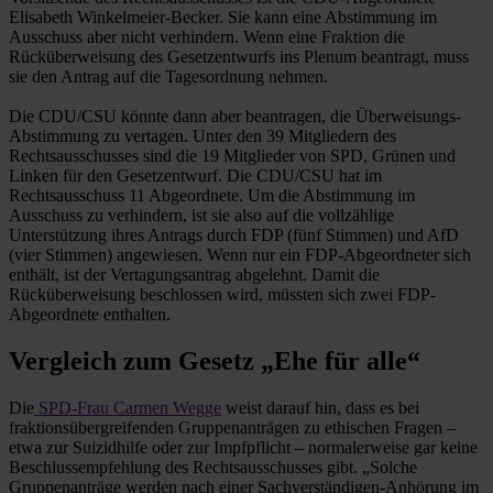
Elisabeth Winkelmeier-Becker. Sie kann eine Abstimmung im
Ausschuss aber nicht verhindern. Wenn eine Fraktion die
Rücküberweisung des Gesetzentwurfs ins Plenum beantragt, muss
sie den Antrag auf die Tagesordnung nehmen.
Die CDU/CSU könnte dann aber beantragen, die Überweisungs-
Abstimmung zu vertagen. Unter den 39 Mitgliedern des
Rechtsausschusses sind die 19 Mitglieder von SPD, Grünen und
Linken für den Gesetzentwurf. Die CDU/CSU hat im
Rechtsausschuss 11 Abgeordnete. Um die Abstimmung im
Ausschuss zu verhindern, ist sie also auf die vollzählige
Unterstützung ihres Antrags durch FDP (fünf Stimmen) und AfD
(vier Stimmen) angewiesen. Wenn nur ein FDP-Abgeordneter sich
enthält, ist der Vertagungsantrag abgelehnt. Damit die
Rücküberweisung beschlossen wird, müssten sich zwei FDP-
Abgeordnete enthalten.
Vergleich zum Gesetz „Ehe für alle“
Die
SPD-Frau Carmen Wegge
weist darauf hin, dass es bei
fraktionsübergreifenden Gruppenanträgen zu ethischen Fragen –
etwa zur Suizidhilfe oder zur Impfpflicht – normalerweise gar keine
Beschlussempfehlung des Rechtsausschusses gibt. „Solche
Gruppenanträge werden nach einer Sachverständigen-Anhörung im