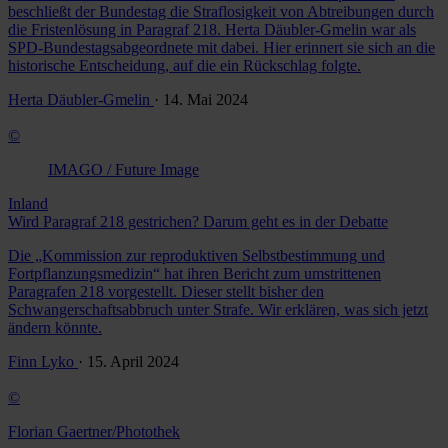
beschließt der Bundestag die Straflosigkeit von Abtreibungen durch
die Fristenlösung in Paragraf 218. Herta Däubler-Gmelin war als
SPD-Bundestagsabgeordnete mit dabei. Hier erinnert sie sich an die
historische Entscheidung, auf die ein Rückschlag folgte.
Herta Däubler-Gmelin
· 14. Mai 2024
©
IMAGO / Future Image
Inland
Wird Paragraf 218 gestrichen? Darum geht es in der Debatte
Die „Kommission zur reproduktiven Selbstbestimmung und
Fortpflanzungsmedizin“ hat ihren Bericht zum umstrittenen
Paragrafen 218 vorgestellt. Dieser stellt bisher den
Schwangerschaftsabbruch unter Strafe. Wir erklären, was sich jetzt
ändern könnte.
Finn Lyko
· 15. April 2024
©
Florian Gaertner/Photothek