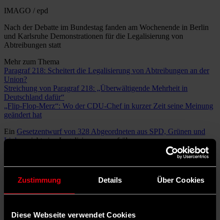
IMAGO / epd
Nach der Debatte im Bundestag fanden am Wochenende in Berlin
und Karlsruhe Demonstrationen für die Legalisierung von
Abtreibungen statt
Mehr zum Thema
Paragraf 218: Scheitert die Legalisierung von Abtreibungen an der
Union?
Streichung von Paragraf 218: „Überwältigende Mehrheit in
Deutschland dafür“
„Flip-Flop-Merz“: Wo der CDU-Chef in kurzer Zeit seine Meinung
geändert hat
Ein
Gesetzentwurf von 328 Abgeordneten aus SPD, Grünen und
Linken
sieht eine Legalisierung von frühen
Schwangerschaftsabbrüchen vor. Im Bundestag ist eine Mehrheit
wahrscheinlich. Doch zunächst wurde der Antrag in den
Rechtsausschuss verwiesen. Wird er je wieder ins Plenum
zurückkommen?
Zustimmung
Details
Über Cookies
Der Gruppenantrag sieht vor, dass Paragraf 218 im Strafgesetzbuch
entschärft wird. Schwangerschaftsabbrüche sollen künftig
rechtmäßig sein, wenn sie in den ersten zwölf Wochen nach einer
Diese Webseite verwendet Cookies
Pflichtberatung durchgeführt werden. Bisher gelten sie als