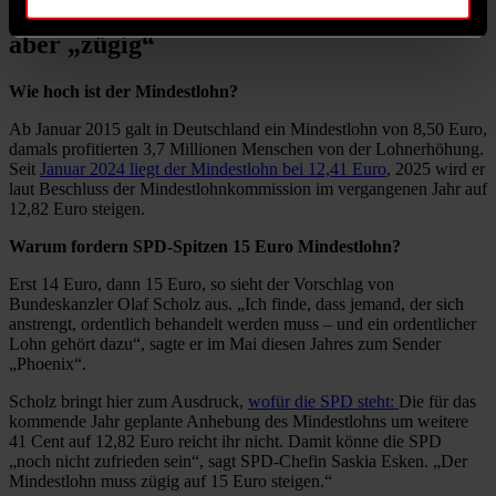
Saskia Esken für 15 Euro Mindestlohn,
aber „zügig“
Wie hoch ist der Mindestlohn?
Ab Januar 2015 galt in Deutschland ein Mindestlohn von 8,50 Euro,
damals profitierten 3,7 Millionen Menschen von der Lohnerhöhung.
Seit
Januar 2024 liegt der Mindestlohn bei 12,41 Euro
, 2025 wird er
laut Beschluss der Mindestlohnkommission im vergangenen Jahr auf
12,82 Euro steigen.
Warum fordern SPD-Spitzen 15 Euro Mindestlohn?
Erst 14 Euro, dann 15 Euro, so sieht der Vorschlag von
Bundeskanzler Olaf Scholz aus. „Ich finde, dass jemand, der sich
anstrengt, ordentlich behandelt werden muss – und ein ordentlicher
Lohn gehört dazu“, sagte er im Mai diesen Jahres zum Sender
„Phoenix“.
Scholz bringt hier zum Ausdruck,
wofür die SPD steht:
Die für das
kommende Jahr geplante Anhebung des Mindestlohns um weitere
41 Cent auf 12,82 Euro reicht ihr nicht. Damit könne die SPD
„noch nicht zufrieden sein“, sagt SPD-Chefin Saskia Esken. „Der
Mindestlohn muss zügig auf 15 Euro steigen.“