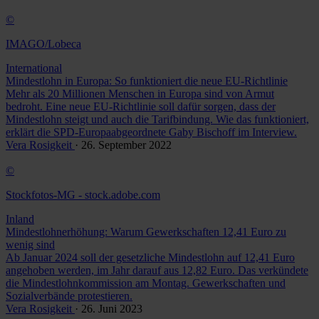
©
IMAGO/Lobeca
International
Mindestlohn in Europa: So funktioniert die neue EU-Richtlinie
Mehr als 20 Millionen Menschen in Europa sind von Armut
bedroht. Eine neue EU-Richtlinie soll dafür sorgen, dass der
Mindestlohn steigt und auch die Tarifbindung. Wie das funktioniert,
erklärt die SPD-Europaabgeordnete Gaby Bischoff im Interview.
Vera Rosigkeit
· 26. September 2022
©
Stockfotos-MG - stock.adobe.com
Inland
Mindestlohnerhöhung: Warum Gewerkschaften 12,41 Euro zu
wenig sind
Ab Januar 2024 soll der gesetzliche Mindestlohn auf 12,41 Euro
angehoben werden, im Jahr darauf aus 12,82 Euro. Das verkündete
die Mindestlohnkommission am Montag. Gewerkschaften und
Sozialverbände protestieren.
Vera Rosigkeit
· 26. Juni 2023