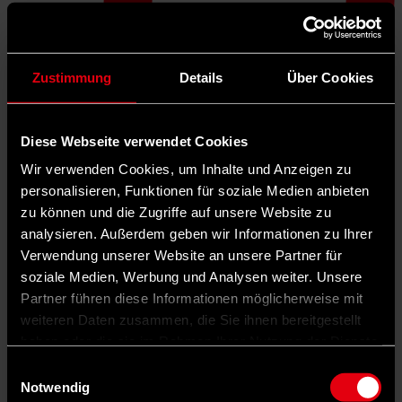
Zustimmung
Details
Über Cookies
Diese Webseite verwendet Cookies
Was die Unionspolitiker mit ihrer Kritik zum Ausdruck bringen, ist
Wir verwenden Cookies, um Inhalte und Anzeigen zu
nichts anderes als zu sagen, dass die Menschen künftig niedrigere
personalisieren, Funktionen für soziale Medien anbieten
Renten haben sollen.
zu können und die Zugriffe auf unsere Website zu
analysieren. Außerdem geben wir Informationen zu Ihrer
Verwendung unserer Website an unsere Partner für
soziale Medien, Werbung und Analysen weiter. Unsere
Partner führen diese Informationen möglicherweise mit
weiteren Daten zusammen, die Sie ihnen bereitgestellt
haben oder die sie im Rahmen Ihrer Nutzung der Dienste
gesammelt haben.
Einwilligungsauswahl
Notwendig