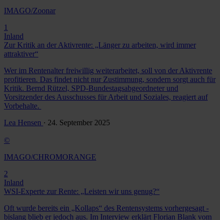
IMAGO/Zoonar
1
Inland
Zur Kritik an der Aktivrente: „Länger zu arbeiten, wird immer
attraktiver“
Wer im Rentenalter freiwillig weiterarbeitet, soll von der Aktivrente
profitieren. Das findet nicht nur Zustimmung, sondern sorgt auch für
Kritik. Bernd Rützel, SPD-Bundestagsabgeordneter und
Vorsitzender des Ausschusses für Arbeit und Soziales, reagiert auf
Vorbehalte.
Lea Hensen
· 24. September 2025
©
IMAGO/CHROMORANGE
2
Inland
WSI-Experte zur Rente: „Leisten wir uns genug?“
Oft wurde bereits ein „Kollaps“ des Rentensystems vorhergesagt -
bislang blieb er jedoch aus. Im Interview erklärt Florian Blank vom