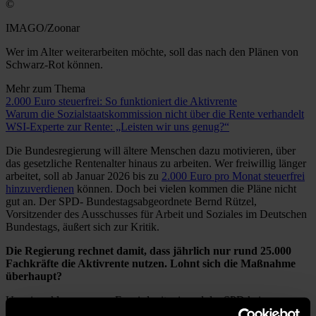
©
IMAGO/Zoonar
Wer im Alter weiterarbeiten möchte, soll das nach den Plänen von
Schwarz-Rot können.
Mehr zum Thema
2.000 Euro steuerfrei: So funktioniert die Aktivrente
Warum die Sozialstaatskommission nicht über die Rente verhandelt
WSI-Experte zur Rente: „Leisten wir uns genug?“
Die Bundesregierung will ältere Menschen dazu motivieren, über
das gesetzliche Rentenalter hinaus zu arbeiten. Wer freiwillig länger
arbeitet, soll ab Januar 2026 bis zu
2.000 Euro pro Monat steuerfrei
hinzuverdienen
können. Doch bei vielen kommen die Pläne nicht
gut an. Der SPD- Bundestagsabgeordnete Bernd Rützel,
Vorsitzender des Ausschusses für Arbeit und Soziales im Deutschen
Bundestags, äußert sich zur Kritik.
Die Regierung rechnet damit, dass jährlich nur rund 25.000
Fachkräfte die Aktivrente nutzen. Lohnt sich die Maßnahme
überhaupt?
Um eines klar zu sagen: Es wird mit mir und der SPD keine
Verlängerung der Regelaltersgrenze geben. Wer aber freiwillig