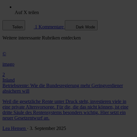
Auf X teilen
1 Kommentare
Teilen
Dark Mode
Weitere
interessante Rubriken
entdecken
©
imago
2
Inland
Betriebsrente: Wie die Bundesregierung mehr Geringverdiener
absichern will
Weil die gesetzliche Rente unter Druck steht, investieren viele in
eine private Altersvorsorge. Für die, die das nicht können, ist eine
dritte Säule des Rentensystems besonders wichtig. Hier setzt ein
neuer Gesetzentwurf an.
Lea Hensen
· 3. September 2025