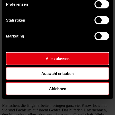
Der Gesprächspartner
Präferenzen
Bernd Rützel ist seit 2013 Mitglied des Deutschen Bundestages. Seit
2021 ist er Vorsitzender des Ausschusses für Arbeit und Soziales.
Statistiken
© IMAGO/dts Nachrichtenagentur
Marketing
Das Instituts der deutschen Wirtschaft (IW) warnt vor
sogenannten Mitnahmeeffekten: Menschen, die ohnehin schon
im Rentenalter weiterarbeiten, können das dank der Aktivrente
nun steuerfrei.
Alle zulassen
Die werden sich jetzt freuen, dass sie für 2.000 Euro pro Monat
keine Steuern mehr bezahlen müssen. Ich gönne es ihnen. Sie
werden gebraucht und arbeiten freiwillig länger. Was will man denn
Auswahl erlauben
noch?
Ende 2023 arbeiteten rund 600.000 Menschen im Rentenalter.
Nach Berechnungen des IW würde das Steuerausfälle von 2,8
Ablehnen
Milliarden Euro ergeben, wenn all diese Menschen 2.000 Euro
steuerfrei hinzuverdienen. Ist das verhältnismäßig?
Menschen, die länger arbeiten, bringen ganz viel Know-how mit.
Sie sind Fachleute auf ihrem Gebiet. Das hilft den Unternehmen,
den Menschen selber, aber auch der ganzen Gesellschaft. Vieles