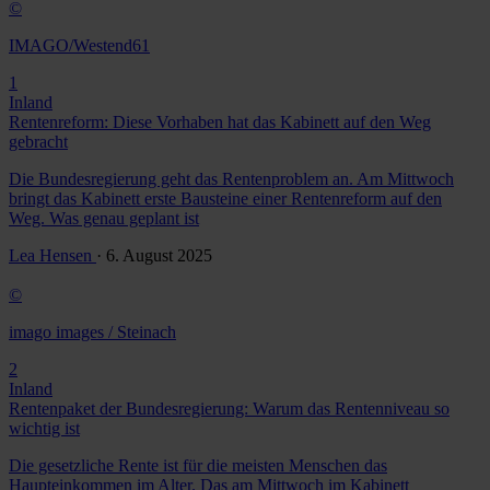
©
IMAGO/Westend61
1
Inland
Rentenreform: Diese Vorhaben hat das Kabinett auf den Weg
gebracht
Die Bundesregierung geht das Rentenproblem an. Am Mittwoch
bringt das Kabinett erste Bausteine einer Rentenreform auf den
Weg. Was genau geplant ist
Lea Hensen
· 6. August 2025
©
imago images / Steinach
2
Inland
Rentenpaket der Bundesregierung: Warum das Rentenniveau so
wichtig ist
Die gesetzliche Rente ist für die meisten Menschen das
Haupteinkommen im Alter. Das am Mittwoch im Kabinett