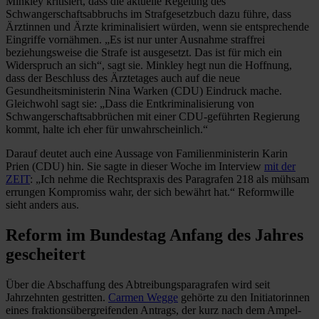
Minkley kritisiert, dass die aktuelle Regelung des
Schwangerschaftsabbruchs im Strafgesetzbuch dazu führe, dass
Ärztinnen und Ärzte kriminalisiert würden, wenn sie entsprechende
Eingriffe vornähmen. „Es ist nur unter Ausnahme straffrei
beziehungsweise die Strafe ist ausgesetzt. Das ist für mich ein
Widerspruch an sich“, sagt sie. Minkley hegt nun die Hoffnung,
dass der Beschluss des Ärztetages auch auf die neue
Gesundheitsministerin Nina Warken (CDU) Eindruck mache.
Gleichwohl sagt sie: „Dass die Entkriminalisierung von
Schwangerschaftsabbrüchen mit einer CDU-geführten Regierung
kommt, halte ich eher für unwahrscheinlich.“
Darauf deutet auch eine Aussage von Familienministerin Karin
Prien (CDU) hin. Sie sagte in dieser Woche im Interview
mit der
ZEIT
: „Ich nehme die Rechtspraxis des Paragrafen 218 als mühsam
errungen Kompromiss wahr, der sich bewährt hat.“ Reformwille
sieht anders aus.
Reform im Bundestag Anfang des Jahres
gescheitert
Über die Abschaffung des Abtreibungsparagrafen wird seit
Jahrzehnten gestritten.
Carmen Wegge
gehörte zu den Initiatorinnen
eines fraktionsübergreifenden Antrags, der kurz nach dem Ampel-