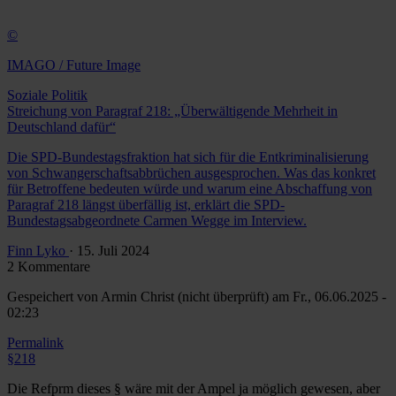
©
IMAGO / Future Image
Soziale Politik
Streichung von Paragraf 218: „Überwältigende Mehrheit in
Deutschland dafür“
Die SPD-Bundestagsfraktion hat sich für die Entkriminalisierung
von Schwangerschaftsabbrüchen ausgesprochen. Was das konkret
für Betroffene bedeuten würde und warum eine Abschaffung von
Paragraf 218 längst überfällig ist, erklärt die SPD-
Bundestagsabgeordnete Carmen Wegge im Interview.
Finn Lyko
· 15. Juli 2024
2 Kommentare
Gespeichert von
Armin Christ (nicht überprüft)
am Fr., 06.06.2025 -
02:23
Permalink
§218
Die Refprm dieses § wäre mit der Ampel ja möglich gewesen, aber