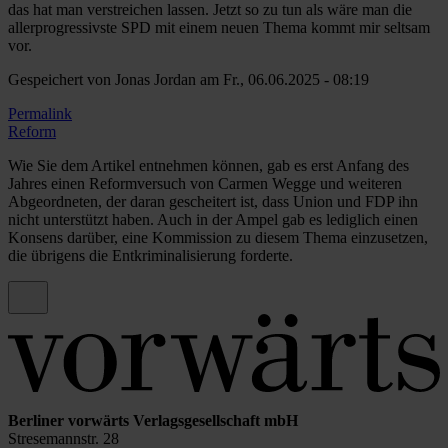
das hat man verstreichen lassen. Jetzt so zu tun als wäre man die
allerprogressivste SPD mit einem neuen Thema kommt mir seltsam
vor.
Gespeichert von
Jonas Jordan
am Fr., 06.06.2025 - 08:19
Permalink
Antwort
Reform
auf
§218
Wie Sie dem Artikel entnehmen können, gab es erst Anfang des
von
Jahres einen Reformversuch von Carmen Wegge und weiteren
Armin
Abgeordneten, der daran gescheitert ist, dass Union und FDP ihn
Christ
nicht unterstützt haben. Auch in der Ampel gab es lediglich einen
(nicht
Konsens darüber, eine Kommission zu diesem Thema einzusetzen,
überprüft)
die übrigens die Entkriminalisierung forderte.
Berliner vorwärts Verlagsgesellschaft mbH
Stresemannstr. 28