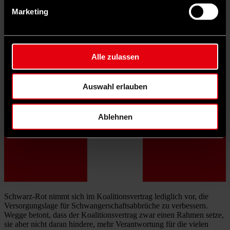
Wir brauchen eine Politik, die sich nicht wegduckt, sondern handelt.
Marketing
Alle zulassen
Auswahl erlauben
Ablehnen
Schwarz-Rot nimmt sich im Koalitionsvertrag lediglich vor, die
Versorgungslage für Schwangerschaftsabbrüche zu verbessern.
Wegge betont, dass der Koalitionsvertrag zwar einen Rahmen setze,
sie aber nicht daran hindere, mehr Verantwortung für die vielen