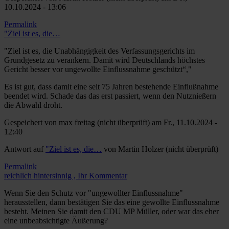
10.10.2024 - 13:06
Permalink
"Ziel ist es, die…
"Ziel ist es, die Unabhängigkeit des Verfassungsgerichts im
Grundgesetz zu verankern. Damit wird Deutschlands höchstes
Gericht besser vor ungewollte Einflussnahme geschützt“,"
Es ist gut, dass damit eine seit 75 Jahren bestehende Einflußnahme
beendet wird. Schade das das erst passiert, wenn den Nutznießern
die Abwahl droht.
Gespeichert von
max freitag (nicht überprüft)
am Fr., 11.10.2024 -
12:40
Antwort auf
"Ziel ist es, die…
von
Martin Holzer (nicht überprüft)
Permalink
reichlich hintersinnig , Ihr Kommentar
Wenn Sie den Schutz vor "ungewollter Einflussnahme"
herausstellen, dann bestätigen Sie das eine gewollte Einflussnahme
besteht. Meinen Sie damit den CDU MP Müller, oder war das eher
eine unbeabsichtigte Äußerung?