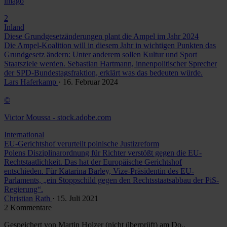
imago
2
Inland
Diese Grundgesetzänderungen plant die Ampel im Jahr 2024
Die Ampel-Koalition will in diesem Jahr in wichtigen Punkten das
Grundgesetz ändern: Unter anderem sollen Kultur und Sport
Staatsziele werden. Sebastian Hartmann, innenpolitischer Sprecher
der SPD-Bundestagsfraktion, erklärt was das bedeuten würde.
Lars Haferkamp
· 16. Februar 2024
©
Victor Moussa - stock.adobe.com
International
EU-Gerichtshof verurteilt polnische Justizreform
Polens Disziplinarordnung für Richter verstößt gegen die EU-
Rechtstaatlichkeit. Das hat der Europäische Gerichtshof
entschieden. Für Katarina Barley, Vize-Präsidentin des EU-
Parlaments, „ein Stoppschild gegen den Rechtsstaatsabbau der PiS-
Regierung“.
Christian Rath
· 15. Juli 2021
2 Kommentare
Gespeichert von
Martin Holzer (nicht überprüft)
am Do.,