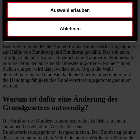
Grundgesetz festgeschrieben werden. Zum anderen wird ein neuer
„Einzelwahlmechanismus“ eingeführt, um eine Blockade bei der
Auswahl erlauben
Neuwahl von Richter*innen zu verhindern.
Was verbirgt sich hinter dem
Ablehnen
„Einzelwahlmechanismus“?
Bisher werden die Richter*innen für das Bundesverfassungsgericht
zur Hälfte von Bundestag und Bundesrat gewählt. Das soll auch
künftig so bleiben. Kann sich jedoch eine Kammer nicht innerhalb
von drei Monaten auf eine Nachbesetzung offener Richter*innen-
Stellen einigen, wird das jeweils andere Organ die Wahl
übernehmen. So soll eine Blockade der Nachwahl verhindert und
die Handlungsfähigkeit des Bundesverfassungsgerichts garantiert
werden.
Warum ist dafür eine Änderung des
Grundgesetzes notwendig?
Die Struktur des Bundesverfassungsgerichts ist bisher in einem
einfachen Gesetz, dem „Gesetz über das
Bundesverfassungsgericht“, festgeschrieben. Der Bundestag könnte
dieses mit einer einfachen Mehrheit ändern. Werden die Merkmale