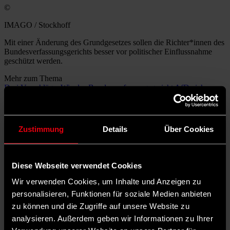
©
IMAGO / Stockhoff
Mit einer Änderung des Grundgesetzes sollen die Richter*innen des
Bundesverfassungsgerichts besser vor politischer Einflussnahme
geschützt werden.
Mehr zum Thema
Drei Vorschläge: Wie das Bundesverfassungsgericht AfD-sicher
werden soll
Wie das Verfassungsgericht vor seinen Feinden geschützt werden
soll
Polen: Warum es der Regierung schwerfällt, den Rechtsstaat
Zustimmung
Details
Über Cookies
wiederherzustellen
Am Donnerstag berät der Bundestag in erster Lesung über eine
Grundgesetzänderung, die die Regierungsfraktionen gemeinsam mit
Diese Webseite verwendet Cookies
der Fraktion von CDU/CSU angestoßen haben
. Sie wollen damit
das Bundesverfassungsgericht besser vor politischer Einflussnahme
Wir verwenden Cookies, um Inhalte und Anzeigen zu
schützen.
personalisieren, Funktionen für soziale Medien anbieten
zu können und die Zugriffe auf unsere Website zu
Was ist die Befürchtung der vier
analysieren. Außerdem geben wir Informationen zu Ihrer
Fraktionen?