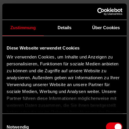
MEHR ZUM THEMA
Zustimmung
Details
Über Cookies
Vier neue Gesichter: Das ist die schwarz-
rote Landesregierung in Sachsen
Diese Webseite verwendet Cookies
Wir verwenden Cookies, um Inhalte und Anzeigen zu
personalisieren, Funktionen für soziale Medien anbieten
Landesregierung in Sachsen: Warum die
zu können und die Zugriffe auf unsere Website zu
SPD beim BSW skeptisch ist
analysieren. Außerdem geben wir Informationen zu Ihrer
Als die damalige SPD-Vorsitzende Saskia
Verwendung unserer Website an unsere Partner für
soziale Medien, Werbung und Analysen weiter. Unsere
Esken sie vor wenigen Monaten angerufen
Partner führen diese Informationen möglicherweise mit
und gefragt habe, ob sie sich den Posten als
weiteren Daten zusammen, die Sie ihnen bereitgestellt
Bundesqueerbeauftragte vorstellen könne,
haben oder die sie im Rahmen Ihrer Nutzung der Dienste
gesammelt haben.
sei sie zunächst überrascht gewesen. „Ich
Einwilligungsauswahl
Notwendig