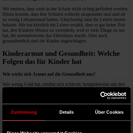
Wir merken, dass viele in der Schule nicht richtig gefördert werden.
Hinzu kommt, dass ihre Schulen schlecht ausgestattet sind und sie
zu wenig Lehrpersonal haben. Gleichzeitig sind die Lehrer enorm
belastet. Mir hat kürzlich ein Lehrer erzählt, dass er gar keine Zeit
hat, den Kindern Wissen zu vermitteln, weil er viele Dinge zu tun
hat, die normalerweise das Elternhaus macht. Aber auch
gesundheitlich sind die Kinder angeschlagen.
Kinderarmut und Gesundheit: Welche
Folgen das für Kinder hat
Wie wirkt sich Armut auf die Gesundheit aus?
Wer wenig Geld hat, ernährt sich schlecht, beispielsweise mit den
billigsten Nahrungsmitteln aus Supermärkten. Das macht etwas mit
einem, wenn ich damit als Baby anfange. Manche Kinder sind
ausgemergelt, manche zu dick, bei manchen sind die Zähne
schlecht. Kinder brauchen ein gutes Essen und auch mal einen
Urlaub. Und sie brauchen gute Bildung.
Zustimmung
Details
Über Cookies
„
Für Kinder aus schwierigen
sozialen Verhältnissen ist
Diese Webseite verwendet Cookies