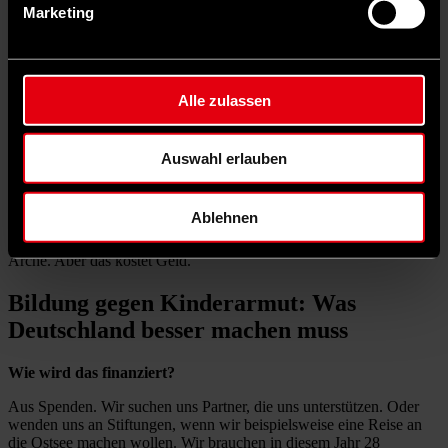
Marketing
Alle unsere Pädagoginnen und Pädagogen sind Ansprechpartnerin
und Ansprechpartner für unsere Kinder. Da können sie sich
ausweinen, schimpfen, über Probleme in der Schule sprechen. Dann
reden wir mir den Lehrerinnen und Lehrern an den Schulen. Darauf
Alle zulassen
bin ich sehr stolz. Aber das ist auch sehr personalintensiv.
Manchmal braucht es eine Eins-zu-eins-Betreuung. Aber so machen
wir Kinder stark.
Auswahl erlauben
Mir hat einmal ein früherer finnischer Bildungsminister erklärt, dass
wir einiges in Deutschland falsch machen. „Ihr müsst jedes Kind
wie ein König oder eine Königin behandeln“, sagte er. Das gilt bis
Ablehnen
heute in Skandinavien, aber auch in den Niederlanden und in Irland.
Überall dort, wo die Kinder stark sind. So machen wir das in der
Arche. Aber das kostet Geld.
Bildung gegen Kinderarmut: Was
Deutschland besser machen muss
Wie wird das finanziert?
Aus Spenden. Wir suchen uns Partner, die uns unterstützen. Oder
wenden uns an Stiftungen, wenn wir beispielsweise eine Reise an
die Ostsee machen wollen. Wir brauchen in diesem Jahr 28