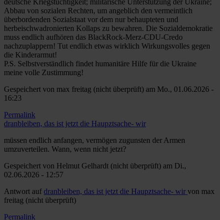
deutsche Kriegstüchtigkeit; militärische Unterstützung der Ukraine;
Abbau von sozialen Rechten, um angeblich den vermeintlich
überbordenden Sozialstaat vor dem nur behaupteten und
herbeischwadronierten Kollaps zu bewahren. Die Sozialdemokratie
muss endlich aufhören das BlackRock-Merz-CDU-Credo
nachzuplappern! Tut endlich etwas wirklich Wirkungsvolles gegen
die Kinderarmut!
P.S. Selbstverständlich findet humanitäre Hilfe für die Ukraine
meine volle Zustimmung!
Gespeichert von
max freitag (nicht überprüft)
am Mo., 01.06.2026 -
16:23
Permalink
dranbleiben, das ist jetzt die Haupztsache- wir
müssen endlich anfangen, vermögen zugunsten der Armen
umzuverteilen. Wann, wenn nicht jetzt?
Gespeichert von
Helmut Gelhardt (nicht überprüft)
am Di.,
02.06.2026 - 12:57
Antwort auf
dranbleiben, das ist jetzt die Haupztsache- wir
von
max
freitag (nicht überprüft)
Permalink