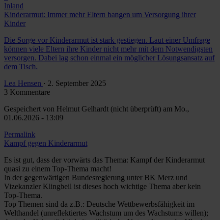
Inland
Kinderarmut: Immer mehr Eltern bangen um Versorgung ihrer
Kinder
Die Sorge vor Kinderarmut ist stark gestiegen. Laut einer Umfrage
können viele Eltern ihre Kinder nicht mehr mit dem Notwendigsten
versorgen. Dabei lag schon einmal ein möglicher Lösungsansatz auf
dem Tisch.
Lea Hensen
· 2. September 2025
3 Kommentare
Gespeichert von
Helmut Gelhardt (nicht überprüft)
am Mo.,
01.06.2026 - 13:09
Permalink
Kampf gegen Kinderarmut
Es ist gut, dass der vorwärts das Thema: Kampf der Kinderarmut
quasi zu einem Top-Thema macht!
In der gegenwärtigen Bundesregierung unter BK Merz und
Vizekanzler Klingbeil ist dieses hoch wichtige Thema aber kein
Top-Thema.
Top Themen sind da z.B.: Deutsche Wettbewerbsfähigkeit im
Welthandel (unreflektiertes Wachstum um des Wachstums willen);