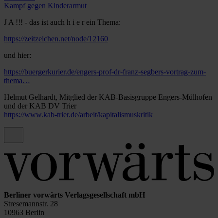
Kampf gegen Kinderarmut
J A !!! - das ist auch h i e r ein Thema:
https://zeitzeichen.net/node/12160
und hier:
https://buergerkurier.de/engers-prof-dr-franz-segbers-vortrag-zum-
thema…
Helmut Gelhardt, Mitglied der KAB-Basisgruppe Engers-Mülhofen
und der KAB DV Trier
https://www.kab-trier.de/arbeit/kapitalismuskritik
Berliner vorwärts Verlagsgesellschaft mbH
Stresemannstr. 28
10963 Berlin