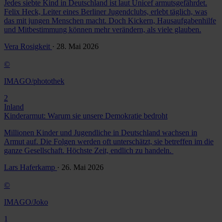
Jedes siebte Kind in Deutschland ist laut Unicef armutsgefährdet.
Felix Heck, Leiter eines Berliner Jugendclubs, erlebt täglich, was
das mit jungen Menschen macht. Doch Kickern, Hausaufgabenhilfe
und Mitbestimmung können mehr verändern, als viele glauben.
Vera Rosigkeit
· 28. Mai 2026
©
IMAGO/photothek
2
Inland
Kinderarmut: Warum sie unsere Demokratie bedroht
Millionen Kinder und Jugendliche in Deutschland wachsen in
Armut auf. Die Folgen werden oft unterschätzt, sie betreffen im die
ganze Gesellschaft. Höchste Zeit, endlich zu handeln.
Lars Haferkamp
· 26. Mai 2026
©
IMAGO/Joko
1