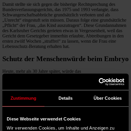
Damit stellte sie sich gegen die bisherige Rechtsprechung des
Bundesverfassungsgerichts, das 1975 und 1993 verlangte, dass
Schwangerschaftsabbrüche grundsätzlich verboten und als
„Unrecht“ eingestuft sein müssen. Daraus folge eine grundsätzliche
„Pflicht“ der Frau, „das Kind auszutragen“. Diese Grundannahmen
des Karlsruher Gerichts gerieten etwas in Vergessenheit, weil das
Gericht dem Gesetzgeber immerhin erlaubte, Abtreibungen in den
ersten zwölf Wochen „straffrei“ zu lassen, wenn die Frau eine
Lebensschutz-Beratung erhalten hat.
Schutz der Menschenwürde beim Embryo
Heute, mehr als 30 Jahre später, würde das
Bundesverfassungsgericht aber wohl auch ohne Brosius-Gersdorf
anders argumentieren, wenn es entsprechende Fälle gäbe.
Schließlich ist der Frauenanteil am BVerfG heute deutlich höher und
auch in der Gesellschaft gilt das Selbstbestimmungsrecht der Frau
über ihren Körper mehr als damals. Möglicherweise würde Brosius-
Zustimmung
Details
Über Cookies
Gersdorf mit ihrer Position in Karlsruhe offene Türen einrennen.
Brosius-Gersdorf argumentierte im Kommissionsbericht, dass es
gute Gründe gebe, dem Embryo/Fetus nicht den Schutz der
Diese Webseite verwendet Cookies
unabwägbaren Menschenwürde zuzusprechen, sondern erst dem
Wir verwenden Cookies, um Inhalte und Anzeigen zu
geborenen Menschen. Allerdings solle der Embryo/Fetus