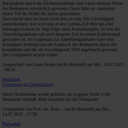
Rücknahme durch die Richterkandidatin und wären ehrliche Worte
des Bedauerns erforderlich gewesen. Dann hätte sie zumindest
einem Teil der Kritik die Spitze genommen.
Das scheint aber bis heute nicht drin zu sein. Die Unwilligkeit
anzuerkennen, wie weit man in der Corona-Zeit über das Ziel
hinausgeschossen ist, trägt Züge eines Kulturkampfes. So wie die
Abtreibungsdebatte seit noch längerer Zeit zu einem Kulturkampf
geworden ist. Im Gegensatz zur Abtreibungsdebatte wäre eine
demütigere Haltung und ein Ausdruck des Bedauerns durch die
Kandidatin und die sie vorschlagende SPD angebracht gewesen.
Die Gelegenheit ist jetzt vorbei
Gespeichert von
Laura Borke (nicht überprüft)
am Mo., 14.07.2025
- 09:35
Permalink
Täuschung bei Doktorarbeit
Dieser Kommentar wurde gelöscht, da er gegen Punkt 4 der
Netiquette verstößt. Bitte beachten Sie die Netiquette!
Gespeichert von
Prof. em. Rein… (nicht überprüft)
am Mo.,
14.07.2025 - 17:58
Permalink