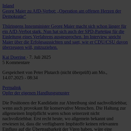
Inland
Georg Maier zu AfD-Verbot: „Operation am offenen Herzen der
Demokratie“
Thüringens Innenminister Georg Maier macht sich schon länger für
ein AfD-Verbot stark. Nun hat sich auch der SPD-Parteitag für die
Einleitung eines Verfahrens ausgesprochen. Im Interview spricht
Maier über die Erfolgsaussichten und sagt, wie er CDU/CSU davon
überzeugen will, mitzuziehen.
Kai Doering
· 7. Juli 2025
5 Kommentare
Gespeichert von
Peter Plutarch (nicht überprüft)
am Mo.,
14.07.2025 - 08:34
Permalink
Opfer der eigenen Handlungsmuster
Die Positionen der Kandidatin zur Abtreibung sind nachvollziehbar,
wenn auch provokant für konservative Menschen. Die Haltung zur
allgemeinen Impfpflicht waren schon seinerzeit nicht
nachvollziehbar. Erst recht heute, wo allgemein bekannt und
erwiesen ist, dass die verfügbaren Impfstoffe keinen relevanten
Einfluss auf die Übertragbarkeit der Viren haben, wäre eine