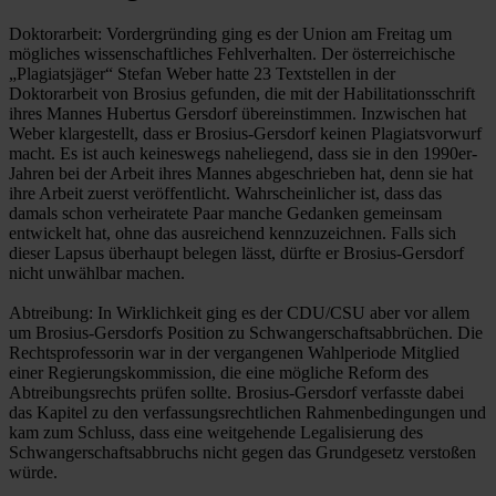
Doktorarbeit: Vordergründing ging es der Union am Freitag um
mögliches wissenschaftliches Fehlverhalten. Der österreichische
„Plagiatsjäger“ Stefan Weber hatte 23 Textstellen in der
Doktorarbeit von Brosius gefunden, die mit der Habilitationsschrift
ihres Mannes Hubertus Gersdorf übereinstimmen. Inzwischen hat
Weber klargestellt, dass er Brosius-Gersdorf keinen Plagiatsvorwurf
macht. Es ist auch keineswegs naheliegend, dass sie in den 1990er-
Jahren bei der Arbeit ihres Mannes abgeschrieben hat, denn sie hat
ihre Arbeit zuerst veröffentlicht. Wahrscheinlicher ist, dass das
damals schon verheiratete Paar manche Gedanken gemeinsam
entwickelt hat, ohne das ausreichend kennzuzeichnen. Falls sich
dieser Lapsus überhaupt belegen lässt, dürfte er Brosius-Gersdorf
nicht unwählbar machen.
Abtreibung: In Wirklichkeit ging es der CDU/CSU aber vor allem
um Brosius-Gersdorfs Position zu Schwangerschaftsabbrüchen. Die
Rechtsprofessorin war in der vergangenen Wahlperiode Mitglied
einer Regierungskommission, die eine mögliche Reform des
Abtreibungsrechts prüfen sollte. Brosius-Gersdorf verfasste dabei
das Kapitel zu den verfassungsrechtlichen Rahmenbedingungen und
kam zum Schluss, dass eine weitgehende Legalisierung des
Schwangerschaftsabbruchs nicht gegen das Grundgesetz verstoßen
würde.