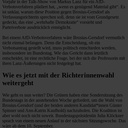
Vorjahr in der Talk-Show von Markus Lanz für ein AfD-
Verbotsverfahren plädiert hat, „wenn es genügend Material gibt“. Es
ist unklar, warum diese Position gegen Brosius-Gersdorf als
Verfassungsrichterin sprechen soll, denn sie ist vom Grundgesetz
gedeckt, das eine „wehrhafte Demokratie“ vorsieht und
Parteiverbote ausdrücklich ermöglicht.
Bei einem AfD-Verbotsverfahren wäre Brosius-Gersdorf vermutlich
nicht einmal befangen. Denn die Entscheidung, ob ein
Verbotsantrag gestellt wird, muss politisch entschieden werden,
insbesondere im Bundestag. Wie das Gericht dann letztlich
entscheidet, ist eine rechtliche Frage, bei der sich die Professorin mit
ihren Lanz-Äußerungen nicht festgelegt hat.
Wie es jetzt mit der Richterinnenwahl
weitergeht
Wie geht es nun weiter? Die Grünen haben eine Sondersitzung des
Bundestags in der anstehenden Woche gefordert, um die Wahl von
Brosius-Gersdorf (und der beiden anderen Kandidat*innen Günter
Spinner und Ann-Katrin Kaufhold) nachzuholen. Die Koalition ist
aber wohl noch nicht soweit. Bundestagspräsidentin Julia Klöckner
sprach von einem neuen Anlauf in der nächsten Sitzungswoche. Das
wäre ab dem 10. September.