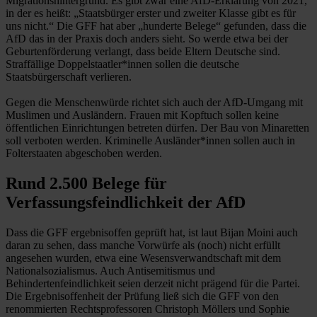
Migrationshintergrund. Es gibt zwar eine AfD-Erklärung von 2021,
in der es heißt: „Staatsbürger erster und zweiter Klasse gibt es für
uns nicht.“ Die GFF hat aber „hunderte Belege“ gefunden, dass die
AfD das in der Praxis doch anders sieht. So werde etwa bei der
Geburtenförderung verlangt, dass beide Eltern Deutsche sind.
Straffällige Doppelstaatler*innen sollen die deutsche
Staatsbürgerschaft verlieren.
Gegen die Menschenwürde richtet sich auch der AfD-Umgang mit
Muslimen und Ausländern. Frauen mit Kopftuch sollen keine
öffentlichen Einrichtungen betreten dürfen. Der Bau von Minaretten
soll verboten werden. Kriminelle Ausländer*innen sollen auch in
Folterstaaten abgeschoben werden.
Rund 2.500 Belege für
Verfassungsfeindlichkeit der AfD
Dass die GFF ergebnisoffen geprüft hat, ist laut Bijan Moini auch
daran zu sehen, dass manche Vorwürfe als (noch) nicht erfüllt
angesehen wurden, etwa eine Wesensverwandtschaft mit dem
Nationalsozialismus. Auch Antisemitismus und
Behindertenfeindlichkeit seien derzeit nicht prägend für die Partei.
Die Ergebnisoffenheit der Prüfung ließ sich die GFF von den
renommierten Rechtsprofessoren Christoph Möllers und Sophie