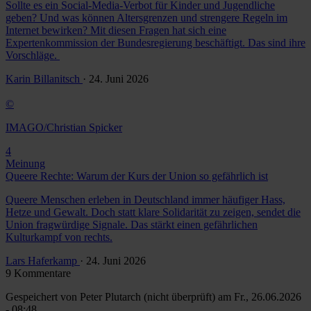
Sollte es ein Social-Media-Verbot für Kinder und Jugendliche
geben? Und was können Altersgrenzen und strengere Regeln im
Internet bewirken? Mit diesen Fragen hat sich eine
Expertenkommission der Bundesregierung beschäftigt. Das sind ihre
Vorschläge.
Karin Billanitsch
· 24. Juni 2026
©
IMAGO/Christian Spicker
4
Meinung
Queere Rechte: Warum der Kurs der Union so gefährlich ist
Queere Menschen erleben in Deutschland immer häufiger Hass,
Hetze und Gewalt. Doch statt klare Solidarität zu zeigen, sendet die
Union fragwürdige Signale. Das stärkt einen gefährlichen
Kulturkampf von rechts.
Lars Haferkamp
· 24. Juni 2026
9 Kommentare
Gespeichert von
Peter Plutarch (nicht überprüft)
am Fr., 26.06.2026
- 08:48