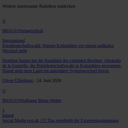
Weitere
interessante Rubriken
entdecken
©
IMAGO/StringersHub
International
Präsidentschaftswahl: Warum Kolumbien vor einem radikalen
Wechsel steht
Denkbar knapp hat der Kandidat der extremen Rechten, Abelardo
de la Espriella, die Präsidentschaftswahl in Kolumbien gewonnen.
Damit steht dem Land ein autoritärer Systemwechsel bevor.
Oliver Üllenberg
· 24. Juni 2026
©
IMAGO/Wolfgang Maria Weber
1
Inland
Social Media erst ab 13? Das empfiehlt die Expertenkommission