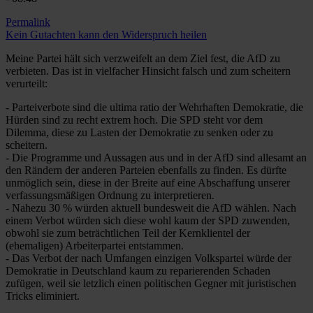
Permalink
Kein Gutachten kann den Widerspruch heilen
Meine Partei hält sich verzweifelt an dem Ziel fest, die AfD zu
verbieten. Das ist in vielfacher Hinsicht falsch und zum scheitern
verurteilt:
- Parteiverbote sind die ultima ratio der Wehrhaften Demokratie, die
Hürden sind zu recht extrem hoch. Die SPD steht vor dem
Dilemma, diese zu Lasten der Demokratie zu senken oder zu
scheitern.
- Die Programme und Aussagen aus und in der AfD sind allesamt an
den Rändern der anderen Parteien ebenfalls zu finden. Es dürfte
unmöglich sein, diese in der Breite auf eine Abschaffung unserer
verfassungsmäßigen Ordnung zu interpretieren.
- Nahezu 30 % würden aktuell bundesweit die AfD wählen. Nach
einem Verbot würden sich diese wohl kaum der SPD zuwenden,
obwohl sie zum beträchtlichen Teil der Kernklientel der
(ehemaligen) Arbeiterpartei entstammen.
- Das Verbot der nach Umfangen einzigen Volkspartei würde der
Demokratie in Deutschland kaum zu reparierenden Schaden
zufügen, weil sie letzlich einen politischen Gegner mit juristischen
Tricks eliminiert.