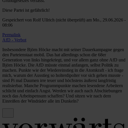
Grundgesetzes verfasst.
Diese Partei ist gefährlich!
Gespeichert von
Rolf Ullrich (nicht überprüft)
am Mo., 29.06.2026 -
08:06
Permalink
AfD - Verbot
Insbesondere Björn Höcke macht mit seiner Dauerkampagne gegen
den Parteienstaat mobil. Das hat allerdings schon die 68er
Generation von links hingekriegt, und vor allem ganz ohne AfD und
Björn Höcke. Die AfD müsste einmal anfangen, selbst Politik zu
machen. Punkte wie der Wiedereinstieg in die Atomkraft - ich frage
mich, warum der Ausstieg so holterdipolter vor sich gehen musste -
sind Pi mal Daumen irre teuer und höchstens äußerst langfristig
realisierbar. Manche Programmpunkte machen lesendene Arbeitern
schlicht und einfach Angst. Werden wir auch nach Abschiebungen
noch das Arbeitspensum schaffen? Und sitzen wir nach dem
Einreißen der Windräder alle im Dunkeln?