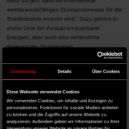
dafür sorgen, dass ein international
wettbewerbsfähiges Strompreisniveau für die
Stahlindustrie erreicht wird.“ Dazu gehöre in
erster Linie der Ausbau erneuerbarer
Energien, aber auch eine verlässliche
Senkung der Stromkosten.
Staatseinstieg in Ausnahmefällen
Um ausreichend Nachfrage für grünen Stahl
Zustimmung
Details
Über Cookies
aus heimischer Produktion zu schaffen, sollen
verbindliche Nachhaltigkeitskriterien Teil der
Diese Webseite verwendet Cookies
öffentlichen Auftragsvergabe werden. In
Wir verwenden Cookies, um Inhalte und Anzeigen zu
begründeten Einzelausnahmefällen soll sich
personalisieren, Funktionen für soziale Medien anbieten
der Staat außerdem, wie erwähnt, das Recht
zu können und die Zugriffe auf unsere Website zu
vorbehalten können, in die Stahlproduktion
analysieren. Außerdem geben wir Informationen zu Ihrer
Verwendung unserer Website an unsere Partner für