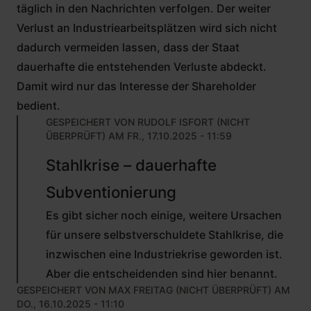
täglich in den Nachrichten verfolgen. Der weiter
Verlust an Industriearbeitsplätzen wird sich nicht
dadurch vermeiden lassen, dass der Staat
dauerhafte die entstehenden Verluste abdeckt.
Damit wird nur das Interesse der Shareholder
bedient.
GESPEICHERT VON
RUDOLF ISFORT (NICHT
ÜBERPRÜFT)
AM FR., 17.10.2025 - 11:59
ANTWORT
Stahlkrise – dauerhafte
AUF
VON
Subventionierung
PETER
PLUTARCH
Es gibt sicher noch einige, weitere Ursachen
(NICHT
ÜBERPRÜFT)
für unsere selbstverschuldete Stahlkrise, die
inzwischen eine Industriekrise geworden ist.
Aber die entscheidenden sind hier benannt.
GESPEICHERT VON
MAX FREITAG (NICHT ÜBERPRÜFT)
AM
DO., 16.10.2025 - 11:10