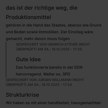
das ist der richtige weg, die
Produktionsmittel
gehören in die Hand des Staates, ebenso wie Grund
und Boden sowie Immobilien. Der Einstieg wäre
gemacht, mehr davon muss folgen
GESPEICHERT VON
HEINRICH STÖVER (NICHT
ÜBERPRÜFT)
AM SA., 18.10.2025 - 17:26
ANTWORT
Gute Idee
AUF
VON
Das funktionierte bereits in der DDR
MAX
FREITAG
hervorragend. Weiter so, SPD
(NICHT
GESPEICHERT VON
JÜRGEN WELLMANN (NICHT
ÜBERPRÜFT)
ÜBERPRÜFT)
AM SA., 18.10.2025 - 17:24
Strukturkrise
Wir haben es mit einer handfesten, hausgemachten