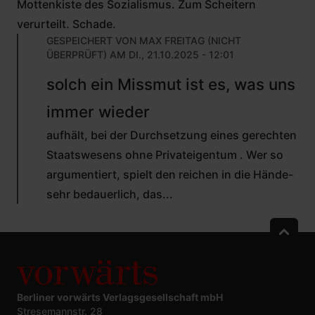
Mottenkiste des Sozialismus. Zum Scheitern
verurteilt. Schade.
GESPEICHERT VON
MAX FREITAG (NICHT
ÜBERPRÜFT)
AM DI., 21.10.2025 - 12:01
ANTWORT
solch ein Missmut ist es, was uns
AUF
VON
immer wieder
JÜRGEN
WELLMANN
aufhält, bei der Durchsetzung eines gerechten
(NICHT
ÜBERPRÜFT)
Staatswesens ohne Privateigentum . Wer so
argumentiert, spielt den reichen in die Hände-
sehr bedauerlich, das...
Berliner vorwärts Verlagsgesellschaft mbH
Stresemannstr. 28