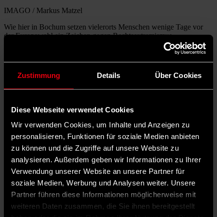
IMAGO / Markus Matzel
Wie hier in Bochum setzen vielerorts Menschen wenige Tage vor
der Europawahl ein Zeichen gegen Rechtsextremismus.
Mehr zum Thema
Europawahl: Wo Sie jetzt gegen Rechtsextremismus demonstrieren
können
Zustimmung
Details
Über Cookies
Risiko AfD: Wie Extremismus zum wirtschaftlichen
Standortnachteil wird
Überfall auf Matthias Ecke: Was SPD-Chef Lars Klingbeil der AfD
vorwirft
Diese Webseite verwendet Cookies
Es gibt viele Aufrufe, die im Vorfeld der Europawahl kursieren. Sie
Wir verwenden Cookies, um Inhalte und Anzeigen zu
sollen verdeutlichen, was auf dem Spiel steht. Einige von ihnen sind
personalisieren, Funktionen für soziale Medien anbieten
sehr drastisch, kleines Beispiel: „Wählen ist wie Zähneputzen –
machst du’s nicht, wird’s braun.“ Die bildliche Vorstellung dessen
zu können und die Zugriffe auf unsere Website zu
wirkt wenig appetitlich, schreckt ab und weist gleichzeitig auf die
analysieren. Außerdem geben wir Informationen zu Ihrer
Gefahren durch Rechtsextreme und Rechtspopulist*innen hin.
Verwendung unserer Website an unsere Partner für
soziale Medien, Werbung und Analysen weiter. Unsere
Mehr Wähler*innen, weniger Prozente
Partner führen diese Informationen möglicherweise mit
für Rechte
weiteren Daten zusammen, die Sie ihnen bereitgestellt