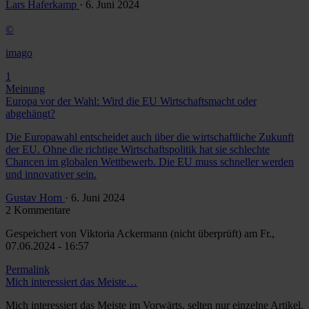
Lars Haferkamp
· 6. Juni 2024
©
imago
1
Meinung
Europa vor der Wahl: Wird die EU Wirtschaftsmacht oder
abgehängt?
Die Europawahl entscheidet auch über die wirtschaftliche Zukunft
der EU. Ohne die richtige Wirtschaftspolitik hat sie schlechte
Chancen im globalen Wettbewerb. Die EU muss schneller werden
und innovativer sein.
Gustav Horn
· 6. Juni 2024
2 Kommentare
Gespeichert von
Viktoria Ackermann (nicht überprüft)
am Fr.,
07.06.2024 - 16:57
Permalink
Mich interessiert das Meiste…
Mich interessiert das Meiste im Vorwärts, selten nur einzelne Artikel.