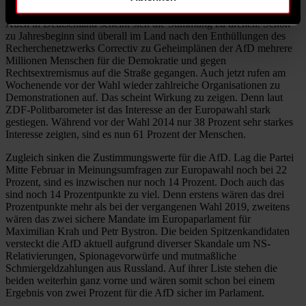
Auch in Deutschland scheint sich die Stimmung zu drehen. Schon
zu Jahresbeginn sind überall im Land nach den Enthüllungen des
Recherchenetzwerks Correctiv zu Geheimplänen der AfD mehrere
Millionen Menschen für die Demokratie und gegen
Rechtsextremismus auf die Straße gegangen. Auch jetzt rufen am
Wochenende vor der Wahl wieder zahlreiche Organisationen zu
Demonstrationen auf. Das scheint Wirkung zu zeigen. Denn laut
ZDF-Politbarometer ist das Interesse an der Europawahl stark
gestiegen. Während vor der Wahl 2014 nur 38 Prozent sehr starkes
Interesse zeigten, sind es nun 61 Prozent der Menschen.
Zugleich sinken die Zustimmungswerte für die AfD. Lag die Partei
Mitte Februar in Meinungsumfragen zur Europawahl noch bei 22
Prozent, sind es inzwischen nur noch 14 Prozent. Doch auch das
sind noch 14 Prozentpunkte zu viel. Denn erstens wären das drei
Prozentpunkte mehr als bei der vergangenen Wahl 2019, zweitens
wären das zwei sichere Mandate im Europaparlament für
Maximilian Krah und Petr Bystron. Die beiden Spitzenkandidaten
versteckt die AfD aktuell aufgrund diverser Skandale um NS-
Relativierungen, Spionagevorwürfe und mutmaßliche
Schmiergeldzahlungen aus Russland. Auf ihrer Liste stehen die
beiden weiterhin ganz vorne und wären somit schon bei einem
Ergebnis von zwei Prozent für die AfD sicher im Parlament.