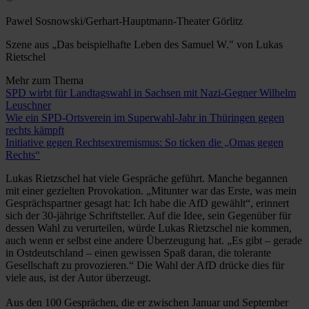
Pawel Sosnowski/Gerhart-Hauptmann-Theater Görlitz
Szene aus „Das beispielhafte Leben des Samuel W." von Lukas
Rietschel
Mehr zum Thema
SPD wirbt für Landtagswahl in Sachsen mit Nazi-Gegner Wilhelm
Leuschner
Wie ein SPD-Ortsverein im Superwahl-Jahr in Thüringen gegen
rechts kämpft
Initiative gegen Rechtsextremismus: So ticken die „Omas gegen
Rechts“
Lukas Rietzschel hat viele Gespräche geführt. Manche begannen
mit einer gezielten Provokation. „Mitunter war das Erste, was mein
Gesprächspartner gesagt hat: Ich habe die AfD gewählt“, erinnert
sich der 30-jährige Schriftsteller. Auf die Idee, sein Gegenüber für
dessen Wahl zu verurteilen, würde Lukas Rietzschel nie kommen,
auch wenn er selbst eine andere Überzeugung hat. „Es gibt – gerade
in Ostdeutschland – einen gewissen Spaß daran, die tolerante
Gesellschaft zu provozieren.“ Die Wahl der AfD drücke dies für
viele aus, ist der Autor überzeugt.
Aus den 100 Gesprächen, die er zwischen Januar und September