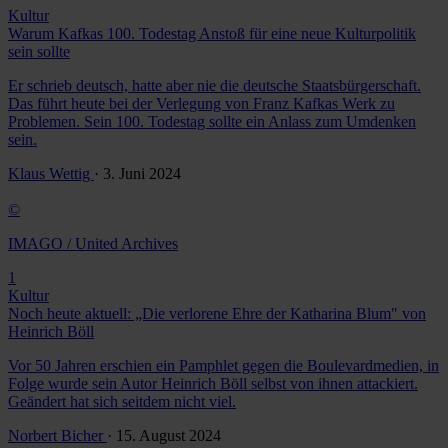
Kultur
Warum Kafkas 100. Todestag Anstoß für eine neue Kulturpolitik
sein sollte
Er schrieb deutsch, hatte aber nie die deutsche Staatsbürgerschaft.
Das führt heute bei der Verlegung von Franz Kafkas Werk zu
Problemen. Sein 100. Todestag sollte ein Anlass zum Umdenken
sein.
Klaus Wettig
· 3. Juni 2024
©
IMAGO / United Archives
1
Kultur
Noch heute aktuell: „Die verlorene Ehre der Katharina Blum" von
Heinrich Böll
Vor 50 Jahren erschien ein Pamphlet gegen die Boulevardmedien, in
Folge wurde sein Autor Heinrich Böll selbst von ihnen attackiert.
Geändert hat sich seitdem nicht viel.
Norbert Bicher
· 15. August 2024