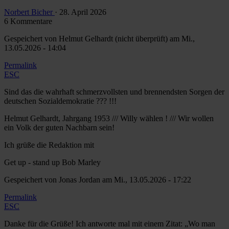
Norbert Bicher
· 28. April 2026
6 Kommentare
Gespeichert von
Helmut Gelhardt (nicht überprüft)
am Mi.,
13.05.2026 - 14:04
Permalink
ESC
Sind das die wahrhaft schmerzvollsten und brennendsten Sorgen der
deutschen Sozialdemokratie ??? !!!
Helmut Gelhardt, Jahrgang 1953 /// Willy wählen ! /// Wir wollen
ein Volk der guten Nachbarn sein!
Ich grüße die Redaktion mit
Get up - stand up Bob Marley
Gespeichert von
Jonas Jordan
am Mi., 13.05.2026 - 17:22
Permalink
Antwort
ESC
auf
ESC
Danke für die Grüße! Ich antworte mal mit einem Zitat: „Wo man