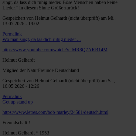
von
singt, da lass dich ruhig nieder. Böse Menschen haben keine
Helmut
Lieder.“ In diesem Sinne Grüße zurück!
Gelhardt
Gespeichert von
Helmut Gelhardt (nicht überprüft)
am Mi.,
(nicht
13.05.2026 - 19:02
überprüft)
Permalink
Antwort
Wo man singt, da las dich ruhig nieder ...
auf
ESC
https://www.youtube.com/watch?v=MR8Q7ARB14M
von
Helmut Gelhardt
Jonas
Jordan
Mitglied der NaturFreunde Deutschland
Gespeichert von
Helmut Gelhardt (nicht überprüft)
am Sa.,
16.05.2026 - 12:26
Permalink
Antwort
Get up stand up
auf
Wo
https://www.letres.com/bob-marley/24581/deutsch.html
man
Freundschaft !
singt,
da
Helmut Gelhardt * 1953
las