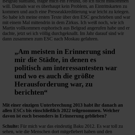
Belgrad stattfand, fragte mich ein Freund, ob ich nicht mitkommen
will. Damals war es überhaupt kein Problem, an Eintrittskarten zu
kommen und auch eine Presseakkreditierung war leicht zu kriegen.
So habe ich meine ersten Texte über den ESC geschrieben und war
mit einem Mal mittendrin in dem Zirkus. Ich weiß noch, wie ich
Martin vollkommen euphorisch aus Belgrad angerufen habe und er
dachte, jetzt sei ich völlig durchgeknallt. Im Jahr darauf sind wir
dann zusammen zum ESC nach Moskau gefahren.
„Am meisten in Erinnerung sind
mir die Städte, in denen es
politisch am interessantesten war
und wo es auch die größte
Herausforderung war, zu
berichten“
Mit einer einzigen Unterbrechung 2013 habt ihr danach an
allen ESCs bis einschließlich 2022 teilgenommen. Welcher
davon ist euch besonders in Erinnerung geblieben?
Schulte:
Für mich war das eindeutig Baku 2012. Es war toll zu
sehen, wie die Menschen dort mitgefiebert haben und den