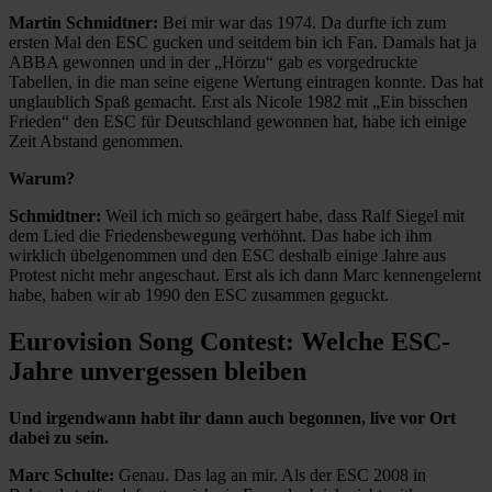
Martin Schmidtner:
Bei mir war das 1974. Da durfte ich zum
ersten Mal den ESC gucken und seitdem bin ich Fan. Damals hat ja
ABBA gewonnen und in der „Hörzu“ gab es vorgedruckte
Tabellen, in die man seine eigene Wertung eintragen konnte. Das hat
unglaublich Spaß gemacht. Erst als Nicole 1982 mit „Ein bisschen
Frieden“ den ESC für Deutschland gewonnen hat, habe ich einige
Zeit Abstand genommen.
Warum?
Schmidtner:
Weil ich mich so geärgert habe, dass Ralf Siegel mit
dem Lied die Friedensbewegung verhöhnt. Das habe ich ihm
wirklich übelgenommen und den ESC deshalb einige Jahre aus
Protest nicht mehr angeschaut. Erst als ich dann Marc kennengelernt
habe, haben wir ab 1990 den ESC zusammen geguckt.
Eurovision Song Contest: Welche ESC-
Jahre unvergessen bleiben
Und irgendwann habt ihr dann auch begonnen, live vor Ort
dabei zu sein.
Marc Schulte:
Genau. Das lag an mir. Als der ESC 2008 in