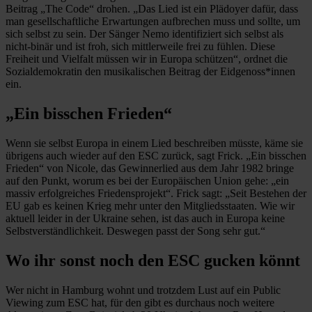
Beitrag „The Code“ drohen. „Das Lied ist ein Plädoyer dafür, dass
man gesellschaftliche Erwartungen aufbrechen muss und sollte, um
sich selbst zu sein. Der Sänger Nemo identifiziert sich selbst als
nicht-binär und ist froh, sich mittlerweile frei zu fühlen. Diese
Freiheit und Vielfalt müssen wir in Europa schützen“, ordnet die
Sozialdemokratin den musikalischen Beitrag der Eidgenoss*innen
ein.
„Ein bisschen Frieden“
Wenn sie selbst Europa in einem Lied beschreiben müsste, käme sie
übrigens auch wieder auf den ESC zurück, sagt Frick. „Ein bisschen
Frieden“ von Nicole, das Gewinnerlied aus dem Jahr 1982 bringe
auf den Punkt, worum es bei der Europäischen Union gehe: „ein
massiv erfolgreiches Friedensprojekt“. Frick sagt: „Seit Bestehen der
EU gab es keinen Krieg mehr unter den Mitgliedsstaaten. Wie wir
aktuell leider in der Ukraine sehen, ist das auch in Europa keine
Selbstverständlichkeit. Deswegen passt der Song sehr gut.“
Wo ihr sonst noch den ESC gucken könnt
Wer nicht in Hamburg wohnt und trotzdem Lust auf ein Public
Viewing zum ESC hat, für den gibt es durchaus noch weitere