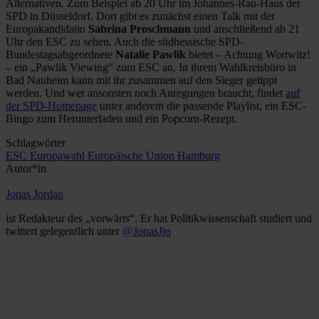
Alternativen. Zum Beispiel ab 20 Uhr im Johannes-Rau-Haus der
SPD in Düsseldorf. Dort gibt es zunächst einen Talk mit der
Europakandidatin
Sabrina Proschmann
und anschließend ab 21
Uhr den ESC zu sehen. Auch die südhessische SPD-
Bundestagsabgeordnete
Natalie Pawlik
bietet – Achtung Wortwitz!
– ein „Pawlik Viewing“ zum ESC an. In ihrem Wahlkreisbüro in
Bad Nauheim kann mit ihr zusammen auf den Sieger getippt
werden. Und wer ansonsten noch Anregungen braucht, findet
auf
der SPD-Homepage
unter anderem die passende Playlist, ein ESC-
Bingo zum Herunterladen und ein Popcorn-Rezept.
Schlagwörter
ESC
Europawahl
Europäische Union
Hamburg
Autor*in
Jonas Jordan
ist Redakteur des „vorwärts“. Er hat Politikwissenschaft studiert und
twittert gelegentlich unter
@JonasJjo