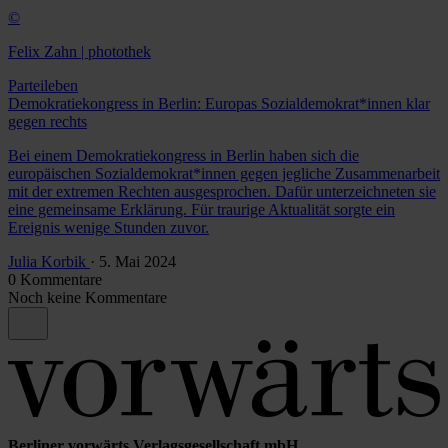
©
Felix Zahn | photothek
Parteileben
Demokratiekongress in Berlin: Europas Sozialdemokrat*innen klar
gegen rechts
Bei einem Demokratiekongress in Berlin haben sich die
europäischen Sozialdemokrat*innen gegen jegliche Zusammenarbeit
mit der extremen Rechten ausgesprochen. Dafür unterzeichneten sie
eine gemeinsame Erklärung. Für traurige Aktualität sorgte ein
Ereignis wenige Stunden zuvor.
Julia Korbik
· 5. Mai 2024
0 Kommentare
Noch keine Kommentare
Berliner vorwärts Verlagsgesellschaft mbH