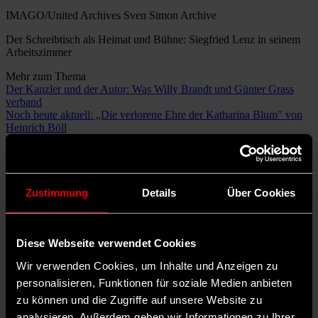
IMAGO/United Archives Sven Simon Archive
Der Schreibtisch als Heimat und Bühne: Siegfried Lenz in seinem
Arbeitszimmer
Mehr zum Thema
Der Kanzler und der Autor: Was Willy Brandt und Günter Grass
verband
Noch heute aktuell: „Die verlorene Ehre der Katharina Blum" von
Heinrich Böll
Willy Brandts Kniefall 1970: Eine Geste wird zum Symbol der
Entspannung
Die Leser*innen waren seine Verbündeten. Sie nahm er mit, um
erzählend aufzuklären. Nicht mit erhobenem Zeigefinger, nicht
Zustimmung
Details
Über Cookies
anklagend, aber eindringlich. Siegfried Lenz, oder „Siggi“ wie ihn
seine Freunde von Helmut Schmidt bis Heinrich Böll liebevoll
nannten, wurde vor hundert Jahren am 17. März 1926 im
masurischen Lyck geboren, lebte in Schleswig-Holstein und
Diese Webseite verwendet Cookies
Hamburg. Aber seine wahre Heimat war der Schreibtisch.
Wir verwenden Cookies, um Inhalte und Anzeigen zu
Siegfried Lenz: Seine größte Tugend war
personalisieren, Funktionen für soziale Medien anbieten
zu können und die Zugriffe auf unsere Website zu
die Bescheidenheit
analysieren. Außerdem geben wir Informationen zu Ihrer