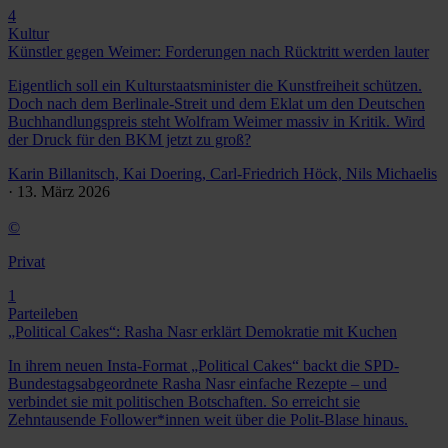
4
Kultur
Künstler gegen Weimer: Forderungen nach Rücktritt werden lauter
Eigentlich soll ein Kulturstaatsminister die Kunstfreiheit schützen.
Doch nach dem Berlinale-Streit und dem Eklat um den Deutschen
Buchhandlungspreis steht Wolfram Weimer massiv in Kritik. Wird
der Druck für den BKM jetzt zu groß?
Karin Billanitsch, Kai Doering, Carl-Friedrich Höck, Nils Michaelis
· 13. März 2026
©
Privat
1
Parteileben
„Political Cakes“: Rasha Nasr erklärt Demokratie mit Kuchen
In ihrem neuen Insta-Format „Political Cakes“ backt die SPD-
Bundestagsabgeordnete Rasha Nasr einfache Rezepte – und
verbindet sie mit politischen Botschaften. So erreicht sie
Zehntausende Follower*innen weit über die Polit-Blase hinaus.