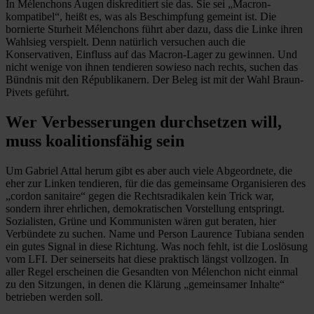
In Mélenchons Augen diskreditiert sie das. Sie sei „Macron-
kompatibel“, heißt es, was als Beschimpfung gemeint ist. Die
bornierte Sturheit Mélenchons führt aber dazu, dass die Linke ihren
Wahlsieg verspielt. Denn natürlich versuchen auch die
Konservativen, Einfluss auf das Macron-Lager zu gewinnen. Und
nicht wenige von ihnen tendieren sowieso nach rechts, suchen das
Bündnis mit den Républikanern. Der Beleg ist mit der Wahl Braun-
Pivets geführt.
Wer Verbesserungen durchsetzen will,
muss koalitionsfähig sein
Um Gabriel Attal herum gibt es aber auch viele Abgeordnete, die
eher zur Linken tendieren, für die das gemeinsame Organisieren des
„cordon sanitaire“ gegen die Rechtsradikalen kein Trick war,
sondern ihrer ehrlichen, demokratischen Vorstellung entspringt.
Sozialisten, Grüne und Kommunisten wären gut beraten, hier
Verbündete zu suchen. Name und Person Laurence Tubiana senden
ein gutes Signal in diese Richtung. Was noch fehlt, ist die Loslösung
vom LFI. Der seinerseits hat diese praktisch längst vollzogen. In
aller Regel erscheinen die Gesandten von Mélenchon nicht einmal
zu den Sitzungen, in denen die Klärung „gemeinsamer Inhalte“
betrieben werden soll.