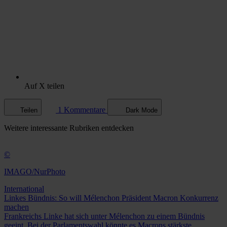
Auf X teilen
1 Kommentare
Teilen
Dark Mode
Weitere
interessante Rubriken
entdecken
©
IMAGO/NurPhoto
International
Linkes Bündnis: So will Mélenchon Präsident Macron Konkurrenz
machen
Frankreichs Linke hat sich unter Mélenchon zu einem Bündnis
geeint. Bei der Parlamentswahl könnte es Macrons stärkste