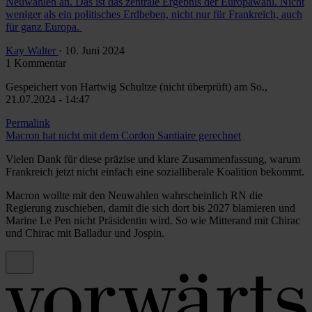
Neuwahlen an. Das ist das zentrale Ergebnis der Europawahl. Nicht
weniger als ein politisches Erdbeben, nicht nur für Frankreich, auch
für ganz Europa.
Kay Walter
· 10. Juni 2024
1 Kommentar
Gespeichert von
Hartwig Schultze (nicht überprüft)
am So.,
21.07.2024 - 14:47
Permalink
Macron hat nicht mit dem Cordon Santiaire gerechnet
Vielen Dank für diese präzise und klare Zusammenfassung, warum
Frankreich jetzt nicht einfach eine sozialliberale Koalition bekommt.
Macron wollte mit den Neuwahlen wahrscheinlich RN die
Regierung zuschieben, damit die sich dort bis 2027 blamieren und
Marine Le Pen nicht Präsidentin wird. So wie Mitterand mit Chirac
und Chirac mit Balladur und Jospin.