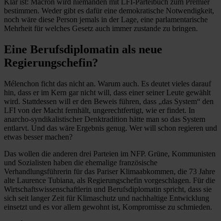
Klar ist: Macron wird niemanden mit LFI-Parteibuch zum Premier
bestimmen. Weder gibt es dafür eine demokratische Notwendigkeit,
noch wäre diese Person jemals in der Lage, eine parlamentarische
Mehrheit für welches Gesetz auch immer zustande zu bringen.
Eine Berufsdiplomatin als neue
Regierungschefin?
Mélenchon ficht das nicht an. Warum auch. Es deutet vieles darauf
hin, dass er im Kern gar nicht will, dass einer seiner Leute gewählt
wird. Stattdessen will er den Beweis führen, dass „das System“ den
LFI von der Macht fernhält, ungerechtfertigt, wie er findet. In
anarcho-syndikalistischer Denktradition hätte man so das System
entlarvt. Und das wäre Ergebnis genug. Wer will schon regieren und
etwas besser machen?
Das wollen die anderen drei Parteien im NFP. Grüne, Kommunisten
und Sozialisten haben die ehemalige französische
Verhandlungsführerin für das Pariser Klimaabkommen, die 73 Jahre
alte Laurence Tubiana, als Regierungschefin vorgeschlagen. Für die
Wirtschaftswissenschaftlerin und Berufsdiplomatin spricht, dass sie
sich seit langer Zeit für Klimaschutz und nachhaltige Entwicklung
einsetzt und es vor allem gewohnt ist, Kompromisse zu schmieden.