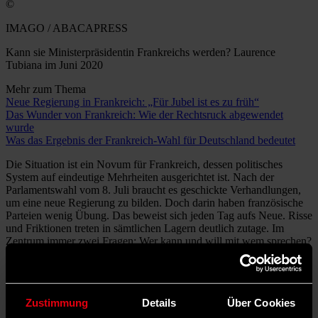
©
IMAGO / ABACAPRESS
Kann sie Ministerpräsidentin Frankreichs werden? Laurence
Tubiana im Juni 2020
Mehr zum Thema
Neue Regierung in Frankreich: „Für Jubel ist es zu früh“
Das Wunder von Frankreich: Wie der Rechtsruck abgewendet
wurde
Was das Ergebnis der Frankreich-Wahl für Deutschland bedeutet
Die Situation ist ein Novum für Frankreich, dessen politisches
System auf eindeutige Mehrheiten ausgerichtet ist. Nach der
Parlamentswahl vom 8. Juli braucht es geschickte Verhandlungen,
um eine neue Regierung zu bilden. Doch darin haben französische
Parteien wenig Übung. Das beweist sich jeden Tag aufs Neue. Risse
und Friktionen treten in sämtlichen Lagern deutlich zutage. Im
Zentrum immer zwei Fragen: Wer kann und will mit wem sprechen?
Und wer sichert sich die entscheidenden Machtpositionen?
Ausgemacht ist noch gar nichts, auch nicht hinter verschlossenen
Türen.
Zustimmung
Details
Über Cookies
Das Linksbündnis NFP zerstreitet sich