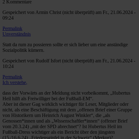
2 Kommentare
Gespeichert von
Armin Christ (nicht überprüft)
am Fr., 21.06.2024 -
09:24
Permalink
Unverständnis
Statt da rum zu possieren sollte er sich lieber um eine anständige
Sozialpolitik kümern.
Gespeichert von
Rudolf Isfort (nicht überprüft)
am Fr., 21.06.2024 -
10:24
Permalink
Ich verstehe,
dass der Vorwärts an der Meldung nicht vorbeikommt, „Hubertus
Heil hilft als Freiwilliger bei der Fußball-EM“.
Aber ist dieser Gag wirklich wichtiger für Leser, Mitglieder oder
nicht, als eine Beschäftigung mit dem „offenen Brief einer Gruppe
von Historikern um Heinrich August Winkler“, die „als
Genossen*innen und als „Wissenschaftler*innen“ (offener Brief
vom 20.3.24) „mit der SPD abrechnet“? Ist Hubertus Heil im
Fußball-Dress wichtiger als ein Bericht über den jüngsten
(15./16.6.24) „Friedensgipfel in der Schweiz“ (Merkur)?