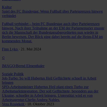
Kultur
Spiel des FC Bundestag: Wenn Fußball über Parteigrenzen hinweg
verbindet
Fußball verbindet – beim FC Bundestag auch über Parteigrenzen
hinweg. Nach ihrer Teilnahme an der EM der Parlamentarier musste
sich die Mannschaft der Bundestagsabgeordneten nun wieder in
Berlin beweisen. Der Blick ging dabei bereits auf die Heim-EM im
kommenden Monat.
Finn Lyko
· 21. Mai 2024
©
IMAGO/Bernd Elmenthaler
Soziale Politik
Job-Turbo: So will Hubertus Heil Geflüchtete schnell in Arbeit
bringen
SPD-Arbeitsminister Hubertus Heil plant einen Turbo zur
Arbeitsmarktintegration. Der soll Geflüchtete, besonders aus der
Ukraine, schneller in Arbeit bringen. Unterstützt wird er von
Arbeitsagentur-Chefin Andrea Nahles.
Vera Rosigkeit
· 18. Oktober 2023