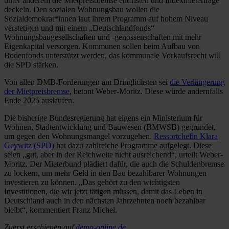
unter anderem die Mietpreisbremse entfristen und Indexmieterträge
deckeln. Den sozialen Wohnungsbau wollen die
Sozialdemokrat*innen laut ihrem Programm auf hohem Niveau
verstetigen und mit einem „Deutschlandfonds“
Wohnungsbaugesellschaften und -genossenschaften mit mehr
Eigenkapital versorgen. Kommunen sollen beim Aufbau von
Bodenfonds unterstützt werden, das kommunale Vorkaufsrecht will
die SPD stärken.
Von allen DMB-Forderungen am Dringlichsten sei
die Verlängerung
der Mietpreisbremse
, betont Weber-Moritz. Diese würde andernfalls
Ende 2025 auslaufen.
Die bisherige Bundesregierung hat eigens ein Ministerium für
Wohnen, Stadtentwicklung und Bauwesen (BMWSB) gegründet,
um gegen den Wohnungsmangel vorzugehen.
Ressortchefin Klara
Geywitz (SPD)
hat dazu zahlreiche Programme aufgelegt. Diese
seien „gut, aber in der Reichweite nicht ausreichend“, urteilt Weber-
Moritz. Der Mieterbund plädiert dafür, die auch die Schuldenbremse
zu lockern, um mehr Geld in den Bau bezahlbarer Wohnungen
investieren zu können. „Das gehört zu den wichtigsten
Investitionen, die wir jetzt tätigen müssen, damit das Leben in
Deutschland auch in den nächsten Jahrzehnten noch bezahlbar
bleibt“, kommentiert Franz Michel.
Zuerst erschienen auf
demo-online.de
.