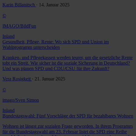
Karin Billanitsch
· 14. Januar 2025
©
IMAGO/BildFun
Inland
Gesundheit, Pflege, Rente: Wo sich SPD und Union im
Wahlprogramm unterscheiden
Kranken- und Pflegekassen werden teurer, um die gesetzliche Rente
tobt ein Streit. Wie sicher ist die soziale Sicherung in Deutschland?
Und was planen SPD und CDU/CSU für ihre Zukunft?
Vera Rosigkeit
· 21. Januar 2025
©
imago/Sven Simon
Inland
Bundestagswahl: Fünf Vorschläge der SPD für bezahlbares Wohnen
Wohnen ist längst zur sozialen Frage geworden. In ihrem Programm
für die Bundestagswahl am 23. Februar listet die SPD eine Reihe