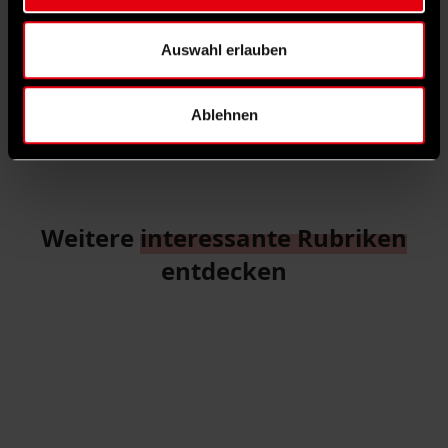
Auswahl erlauben
Finn Lyko
ist Redakteurin des „vorwärts“.
Ablehnen
TEILEN
6 KOMMENTARE
DARK MODE
Weitere
interessante Rubriken
entdecken