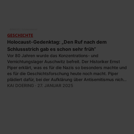
©
IMAGO / fotokombinat
GESCHICHTE
Holocaust-Gedenktag: „Den Ruf nach dem
Schlussstrich gab es schon sehr früh“
Vor 80 Jahren wurde das Konzentrations- und
Vernichtungslager Auschwitz befreit. Der Historiker Ernst
Piper erklärt, was es für die Nazis so besonders machte und
es für die Geschichtsforschung heute noch macht. Piper
plädiert dafür, bei der Aufklärung über Antisemitismus nicht
nur die Vergangenheit im Blick zu haben.
KAI DOERING
· 27. JANUAR 2025