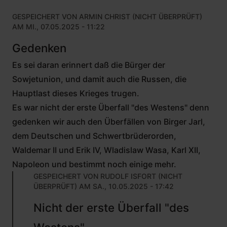
GESPEICHERT VON
ARMIN CHRIST (NICHT ÜBERPRÜFT)
AM MI., 07.05.2025 - 11:22
Gedenken
Es sei daran erinnert daß die Bürger der
Sowjetunion, und damit auch die Russen, die
Hauptlast dieses Krieges trugen.
Es war nicht der erste Überfall "des Westens" denn
gedenken wir auch den Überfällen von Birger Jarl,
dem Deutschen und Schwertbrüderorden,
Waldemar II und Erik IV, Wladislaw Wasa, Karl XII,
Napoleon und bestimmt noch einige mehr.
GESPEICHERT VON
RUDOLF ISFORT (NICHT
ÜBERPRÜFT)
AM SA., 10.05.2025 - 17:42
ANTWORT
Nicht der erste Überfall "des
AUF
VON
ARMIN