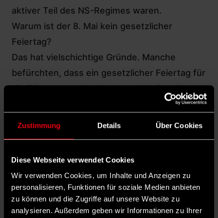
aktiver Teil des NS-Regimes waren.
Warum ist der 8. Mai kein gesetzlicher
Feiertag?
Das hat vielschichtige Gründe. Manche
befürchten, dass ein gesetzlicher Feiertag für
die Erinnerung eher kontraproduktiv sein
könnte, da ein Feiertag die Bedeutung des
Tages in den Hintergrund rücken lassen
Zustimmung
Details
Über Cookies
könnte. Auch Peter Hurrelbrink warnt davor:
„So ein Gedenktag darf kein Alibi sein, an dem
Diese Webseite verwendet Cookies
man dann jedes Jahr rituell das Gleiche
Wir verwenden Cookies, um Inhalte und Anzeigen zu
abspult und sich eigentlich nur über den
personalisieren, Funktionen für soziale Medien anbieten
freien Tag freut.“
zu können und die Zugriffe auf unsere Website zu
analysieren. Außerdem geben wir Informationen zu Ihrer
Einen anderen Grund, weshalb der 8. Mai kein