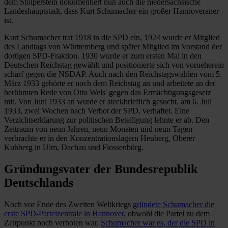
dem Stolperstein dokumentiert nun auch die niedersächsische
Landeshauptstadt, dass Kurt Schumacher ein großer Hannoveraner
ist.
Kurt Schumacher trat 1918 in die SPD ein, 1924 wurde er Mitglied
des Landtags von Württemberg und später Mitglied im Vorstand der
dortigen SPD-Fraktion. 1930 wurde er zum ersten Mal in den
Deutschen Reichstag gewählt und positionierte sich von vorneherein
scharf gegen die NSDAP. Auch nach den Reichstagswahlen vom 5.
März 1933 gehörte er noch dem Reichstag an und arbeitete an der
berühmten Rede von Otto Wels' gegen das Ermächtigungsgesetz
mit. Von Juni 1933 an wurde er steckbrieflich gesucht, am 6. Juli
1933, zwei Wochen nach Verbot der SPD, verhaftet. Eine
Verzichtserklärung zur politischen Beteiligung lehnte er ab. Den
Zeitraum von neun Jahren, neun Monaten und neun Tagen
verbrachte er in den Konzentrationslagern Heuberg, Oberer
Kuhberg in Ulm, Dachau und Flossenbürg.
Gründungsvater der Bundesrepublik
Deutschlands
Noch vor Ende des Zweiten Weltkriegs
gründete Schumacher die
erste SPD-Parteizentrale in Hannover
, obwohl die Partei zu dem
Zeitpunkt noch verboten war.
Schumacher war es, der die SPD in