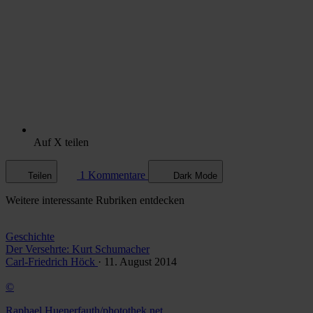
Auf X teilen
1 Kommentare
Teilen
Dark Mode
Weitere
interessante Rubriken
entdecken
Geschichte
Der Versehrte: Kurt Schumacher
Carl-Friedrich Höck
· 11. August 2014
©
Raphael Huenerfauth/photothek.net