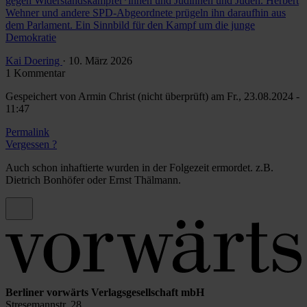
gegen Widerstandskämpfer*innen und Jüdinnen und Juden. Herbert
Wehner und andere SPD-Abgeordnete prügeln ihn daraufhin aus
dem Parlament. Ein Sinnbild für den Kampf um die junge
Demokratie
Kai Doering
· 10. März 2026
1 Kommentar
Gespeichert von
Armin Christ (nicht überprüft)
am Fr., 23.08.2024 -
11:47
Permalink
Vergessen ?
Auch schon inhaftierte wurden in der Folgezeit ermordet. z.B.
Dietrich Bonhöfer oder Ernst Thälmann.
Berliner vorwärts Verlagsgesellschaft mbH
Stresemannstr. 28