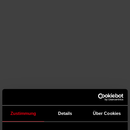
Auf X teilen
Zustimmung
Details
Über Cookies
1 Kommentare
Teilen
Dark Mode
©