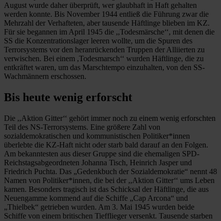
August wurde daher überprüft, wer glaubhaft in Haft gehalten
werden konnte. Bis November 1944 entließ die Führung zwar die
Mehrzahl der Verhafteten, aber tausende Häftlinge blieben im KZ.
Für sie begannen im April 1945 die ,,Todesmärsche‘‘, mit denen die
SS die Konzentrationslager leeren wollte, um die Spuren des
Terrorsystems vor den heranrückenden Truppen der Alliierten zu
verwischen. Bei einem ,Todesmarsch‘‘ wurden Häftlinge, die zu
entkräftet waren, um das Marschtempo einzuhalten, von den SS-
Wachmännern erschossen.
Bis heute wenig erforscht
Die ,,Aktion Gitter‘‘ gehört immer noch zu einem wenig erforschten
Teil des NS-Terrorsystems. Eine größere Zahl von
sozialdemokratischen und kommunistischen Politiker*innen
überlebte die KZ-Haft nicht oder starb bald darauf an den Folgen.
Am bekanntesten aus dieser Gruppe sind die ehemaligen SPD-
Reichstagsabgeordneten Johanna Tisch, Heinrich Jasper und
Friedrich Puchta. Das „Gedenkbuch der Sozialdemokratie“ nennt 48
Namen von Politiker*innen, die bei der ,,Aktion Gitter‘‘ ums Leben
kamen. Besonders tragisch ist das Schicksal der Häftlinge, die aus
Neuengamme kommend auf die Schiffe „Cap Arcona“ und
„Thielbek“ getrieben wurden. Am 3. Mai 1945 wurden beide
Schiffe von einem britischen Tiefflieger versenkt. Tausende starben