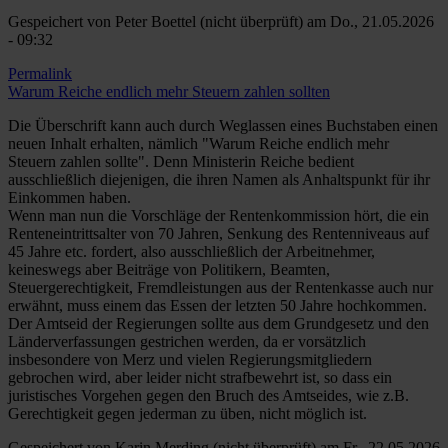
Gespeichert von
Peter Boettel (nicht überprüft)
am Do., 21.05.2026
- 09:32
Permalink
Warum Reiche endlich mehr Steuern zahlen sollten
Die Überschrift kann auch durch Weglassen eines Buchstaben einen
neuen Inhalt erhalten, nämlich "Warum Reiche endlich mehr
Steuern zahlen sollte". Denn Ministerin Reiche bedient
ausschließlich diejenigen, die ihren Namen als Anhaltspunkt für ihr
Einkommen haben.
Wenn man nun die Vorschläge der Rentenkommission hört, die ein
Renteneintrittsalter von 70 Jahren, Senkung des Rentenniveaus auf
45 Jahre etc. fordert, also ausschließlich der Arbeitnehmer,
keineswegs aber Beiträge von Politikern, Beamten,
Steuergerechtigkeit, Fremdleistungen aus der Rentenkasse auch nur
erwähnt, muss einem das Essen der letzten 50 Jahre hochkommen.
Der Amtseid der Regierungen sollte aus dem Grundgesetz und den
Länderverfassungen gestrichen werden, da er vorsätzlich
insbesondere von Merz und vielen Regierungsmitgliedern
gebrochen wird, aber leider nicht strafbewehrt ist, so dass ein
juristisches Vorgehen gegen den Bruch des Amtseides, wie z.B.
Gerechtigkeit gegen jederman zu üben, nicht möglich ist.
Gespeichert von
Karin Merding (nicht überprüft)
am Fr., 22.05.2026