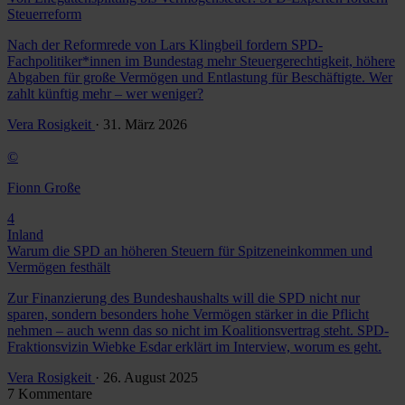
Steuerreform
Nach der Reformrede von Lars Klingbeil fordern SPD-
Fachpolitiker*innen im Bundestag mehr Steuergerechtigkeit, höhere
Abgaben für große Vermögen und Entlastung für Beschäftigte. Wer
zahlt künftig mehr – wer weniger?
Vera Rosigkeit
· 31. März 2026
©
Fionn Große
4
Inland
Warum die SPD an höheren Steuern für Spitzeneinkommen und
Vermögen festhält
Zur Finanzierung des Bundeshaushalts will die SPD nicht nur
sparen, sondern besonders hohe Vermögen stärker in die Pflicht
nehmen – auch wenn das so nicht im Koalitionsvertrag steht. SPD-
Fraktionsvizin Wiebke Esdar erklärt im Interview, worum es geht.
Vera Rosigkeit
· 26. August 2025
7 Kommentare