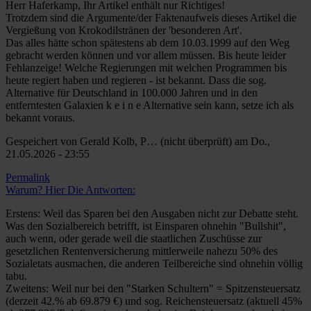
Herr Haferkamp, Ihr Artikel enthält nur Richtiges!
Trotzdem sind die Argumente/der Faktenaufweis dieses Artikel die
Vergießung von Krokodilstränen der 'besonderen Art'.
Das alles hätte schon spätestens ab dem 10.03.1999 auf den Weg
gebracht werden können und vor allem müssen. Bis heute leider
Fehlanzeige! Welche Regierungen mit welchen Programmen bis
heute regiert haben und regieren - ist bekannt. Dass die sog.
Alternative für Deutschland in 100.000 Jahren und in den
entferntesten Galaxien k e i n e Alternative sein kann, setze ich als
bekannt voraus.
Gespeichert von
Gerald Kolb, P… (nicht überprüft)
am Do.,
21.05.2026 - 23:55
Permalink
Warum? Hier Die Antworten:
Erstens: Weil das Sparen bei den Ausgaben nicht zur Debatte steht.
Was den Sozialbereich betrifft, ist Einsparen ohnehin "Bullshit",
auch wenn, oder gerade weil die staatlichen Zuschüsse zur
gesetzlichen Rentenversicherung mittlerweile nahezu 50% des
Sozialetats ausmachen, die anderen Teilbereiche sind ohnehin völlig
tabu.
Zweitens: Weil nur bei den "Starken Schultern" = Spitzensteuersatz
(derzeit 42.% ab 69.879 €) und sog. Reichensteuersatz (aktuell 45%