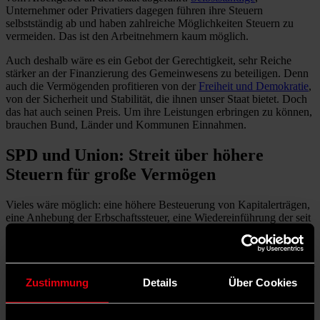
Unternehmer oder Privatiers dagegen führen ihre Steuern
selbstständig ab und haben zahlreiche Möglichkeiten Steuern zu
vermeiden. Das ist den Arbeitnehmern kaum möglich.
Auch deshalb wäre es ein Gebot der Gerechtigkeit, sehr Reiche
stärker an der Finanzierung des Gemeinwesens zu beteiligen. Denn
auch die Vermögenden profitieren von der
Freiheit und Demokratie
,
von der Sicherheit und Stabilität, die ihnen unser Staat bietet. Doch
das hat auch seinen Preis. Um ihre Leistungen erbringen zu können,
brauchen Bund, Länder und Kommunen Einnahmen.
SPD und Union: Streit über höhere
Steuern für große Vermögen
Vieles wäre möglich: eine höhere Besteuerung von Kapitalerträgen,
eine Anhebung der Erbschaftssteuer, eine Wiedereinführung der seit
1997 nicht mehr erhobenen
Vermögenssteuer
oder höhere Steuern
für große Vermögen aus Immobilien.
Vorausgesetzt, es gibt den politischen Willen dazu. Und der ist in der
schwarz-roten Koalition
sehr ungleich verteilt.
Während sich die
Zustimmung
Details
Über Cookies
SPD offen zeigt für eine stärkere Besteuerung großer Vermögen
,
lehnen CDU und CSU diese strikt ab. Sie argumentieren, das würde
die Wirtschaft belasten, Wachstum und Arbeitsplätze kosten.