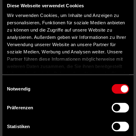
Diese Webseite verwendet Cookies
Skandinavien: Warum hohe Steuern
Wir verwenden Cookies, um Inhalte und Anzeigen zu
Wachstum nicht verhindern
personalisieren, Funktionen für soziale Medien anbieten
zu können und die Zugriffe auf unsere Website zu
Doch ein Blick in unsere Nachbarländer, etwa nach
Skandinavien
,
analysieren. Außerdem geben wir Informationen zu Ihrer
zeigt: Diese Argumente stimmen nicht. Es ist sehr wohl möglich,
Verwendung unserer Website an unsere Partner für
hohe Einkommen auch hoch zu besteuern und zugleich ein stabiles
Wirtschaftswachstum zu erreichen. Was in Skandinavien möglich
soziale Medien, Werbung und Analysen weiter. Unsere
ist, sollte auch in Deutschland möglich sein. Man muss es nur
Partner führen diese Informationen möglicherweise mit
wollen. Und machen.
weiteren Daten zusammen, die Sie ihnen bereitgestellt
Schlagwörter
haben oder die sie im Rahmen Ihrer Nutzung der Dienste
Gerechtigkeit
Soziale Gerechtigkeit
Steuern
Vermögenssteuer
gesammelt haben.
Sondervermögen
Vermögensabgabe
Vermögensungleichheit
Einwilligungsauswahl
Erbschaftssteuer
Steuerhinterziehung
Armut
Reichtum
Notwendig
Autor*in
©
Präferenzen
vorwärts / Dirk Bleicker
Lars Haferkamp
Statistiken
ist Chef vom Dienst und Textchef des vorwärts.