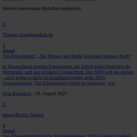
Weitere
interessante Rubriken
entdecken
©
Thomas Imo/photothek.de
2
Inland
Tim Klüssendorf: „Die Steuern auf große Vermögen müssen hoch“
In Deutschland werden Einkommen aus Arbeit höher besteuert als
Vermögen, und das verstärkt Ungleichheit. Die SPD will das ändern
- auch wenn es nicht im Koalitionsvertrag steht. SPD-
Generalsekretär Tim Klüssendorf erklärt im Interview, wie.
Vera Rosigkeit
· 28. August 2025
©
imago/Reiner Zensen
4
Inland
Von Ehegattensplitting bis Vermögensteuer: SPD-Experten fordern