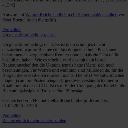
- 13:42
Antwort auf
Warum Reiche endlich mehr Steuern zahlen sollten
von
Peter Boettel (nicht überprüft)
Permalink
Ich gebe dir unbedingt recht…
Ich gebe dir unbedingt recht. Es ist doch schon jetzt nicht
einzusehen, warum Beamte etc. fast doppelt so hohe Pensionen
bekommen als vergleichbare Rentner ohne jemals ein Cent dafür
bezahlt zu haben. Wie es scheint, wird das mit dem besten
Regierungschef den die Ukraine jemals hatte (Merz) sich noch
beschleunigen. Für Waffen und Munition sind Millarden da, für die
Bürger, die es erarbeiten müssen, nichts. Die SPD-Verantwortlichen
mögen ja an ihre Posten hängen (irgendwie verständlich) aber in
Koalition mit dieser CDU ist es m.E. der Untergang der Partei in die
Bedeutungslosigkeit. Trotz schöne Pfingstage.
Gespeichert von
Helmut Gelhardt (nicht überprüft)
am Do.,
21.05.2026 - 12:58
Permalink
Reiche endlich mehr steuern zahlen