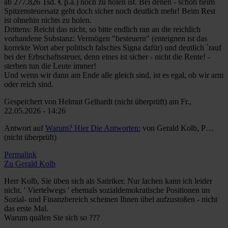
ab 277.826 Tsd. € p.a.) noch zu holen ist. Bei denen - schon beim
Spitzensteuersatz geht doch sicher noch deutlich mehr! Beim Rest
ist ohnehin nichts zu holen.
Drittens: Reicht das nicht, so bitte endlich ran an die reichlich
vorhandene Substanz: Vermögen "besteuern" (enteignen ist das
korrekte Wort aber politisch falsches Signa dafür) und deutlich `rauf
bei der Erbschaftssteuer, denn eines ist sicher - nicht die Rente! -
sterben tun die Leute immer!
Und wenn wir dann am Ende alle gleich sind, ist es egal, ob wir arm
oder reich sind.
Gespeichert von
Helmut Gelhardt (nicht überprüft)
am Fr.,
22.05.2026 - 14:26
Antwort auf
Warum? Hier Die Antworten:
von
Gerald Kolb, P…
(nicht überprüft)
Permalink
Zu Gerald Kolb
Herr Kolb, Sie üben sich als Satiriker. Nur lachen kann ich leider
nicht. ' Viertelwegs ' ehemals sozialdemokratische Positionen im
Sozial- und Finanzbereich scheinen Ihnen übel aufzustoßen - nicht
das erste Mal.
Warum quälen Sie sich so ???