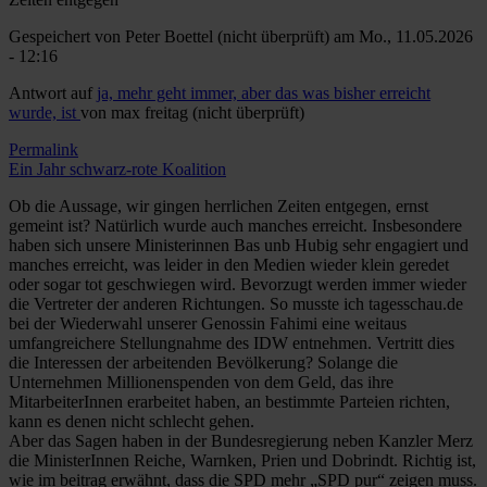
Gespeichert von
Peter Boettel (nicht überprüft)
am Mo., 11.05.2026
- 12:16
Antwort auf
ja, mehr geht immer, aber das was bisher erreicht
wurde, ist
von
max freitag (nicht überprüft)
Permalink
Ein Jahr schwarz-rote Koalition
Ob die Aussage, wir gingen herrlichen Zeiten entgegen, ernst
gemeint ist? Natürlich wurde auch manches erreicht. Insbesondere
haben sich unsere Ministerinnen Bas unb Hubig sehr engagiert und
manches erreicht, was leider in den Medien wieder klein geredet
oder sogar tot geschwiegen wird. Bevorzugt werden immer wieder
die Vertreter der anderen Richtungen. So musste ich tagesschau.de
bei der Wiederwahl unserer Genossin Fahimi eine weitaus
umfangreichere Stellungnahme des IDW entnehmen. Vertritt dies
die Interessen der arbeitenden Bevölkerung? Solange die
Unternehmen Millionenspenden von dem Geld, das ihre
MitarbeiterInnen erarbeitet haben, an bestimmte Parteien richten,
kann es denen nicht schlecht gehen.
Aber das Sagen haben in der Bundesregierung neben Kanzler Merz
die MinisterInnen Reiche, Warnken, Prien und Dobrindt. Richtig ist,
wie im beitrag erwähnt, dass die SPD mehr „SPD pur“ zeigen muss.