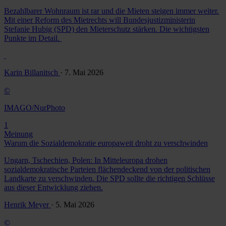
Bezahlbarer Wohnraum ist rar und die Mieten steigen immer weiter.
Mit einer Reform des Mietrechts will Bundesjustizministerin
Stefanie Hubig (SPD) den Mieterschutz stärken. Die wichtigsten
Punkte im Detail.
Karin Billanitsch
· 7. Mai 2026
©
IMAGO/NurPhoto
1
Meinung
Warum die Sozialdemokratie europaweit droht zu verschwinden
Ungarn, Tschechien, Polen: In Mitteleuropa drohen
sozialdemokratische Parteien flächendeckend von der politischen
Landkarte zu verschwinden. Die SPD sollte die richtigen Schlüsse
aus dieser Entwicklung ziehen.
Henrik Meyer
· 5. Mai 2026
©