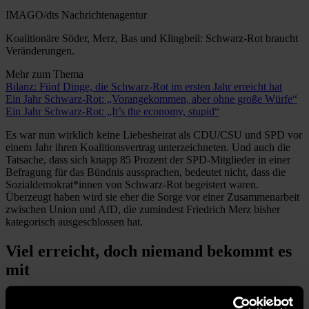
IMAGO/dts Nachrichtenagentur
Koalitionäre Söder, Merz, Bas und Klingbeil: Schwarz-Rot braucht
Veränderungen.
Mehr zum Thema
Bilanz: Fünf Dinge, die Schwarz-Rot im ersten Jahr erreicht hat
Ein Jahr Schwarz-Rot: „Vorangekommen, aber ohne große Würfe“
Ein Jahr Schwarz-Rot: „It’s the economy, stupid“
Es war nun wirklich keine Liebesheirat als CDU/CSU und SPD vor
einem Jahr ihren Koalitionsvertrag unterzeichneten. Und auch die
Tatsache, dass sich knapp 85 Prozent der SPD-Mitglieder in einer
Befragung für das Bündnis aussprachen, bedeutet nicht, dass die
Sozialdemokrat*innen von Schwarz-Rot begeistert waren.
Überzeugt haben wird sie eher die Sorge vor einer Zusammenarbeit
zwischen Union und AfD, die zumindest Friedrich Merz bisher
kategorisch ausgeschlossen hat.
Viel erreicht, doch niemand bekommt es
mit
So also kam es zu einer Neuauflage der „großen Koalition“, die bei