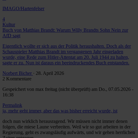
IMAGO/Hartenfelser
4
Kultur
Buch von Matthias Brandt: Warum Willy Brandts Sohn Nein zur
AfD sagt
Eigentlich wollte er sich aus der Politik heraushalten. Doch als der
Schauspieler Matthias Brandt im vergangenen Jahr eingeladen
wurde, eine Rede zum Hitler-Attentat am 20. Juli 1944 zu halten,
sagte er zu. Nun ist daraus ein beeindruckendes Buch entstanden.
Norbert Bicher
· 28. April 2026
2 Kommentare
Gespeichert von
max freitag (nicht überprüft)
am Do., 07.05.2026 -
16:38
Permalink
ja, mehr geht immer, aber das was bisher erreicht wurde, ist
doch nun wirklich herausragend. Wir müssen nicht immer denen
folgen, die miese Laune verbreiten. Weil wir so gut arbeiten in der
Regierung, geht es zwangsläufig aufwärts, und wir gehen herrlichen
Zeiten entgegen