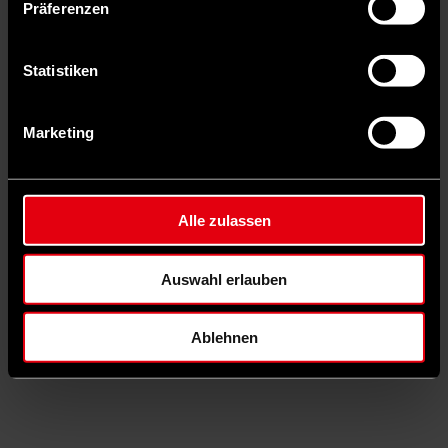
Der Gesetzentwurf für eine Reform der Gesetzlichen
Präferenzen
Krankenversicherung liegt seit einigen Tagen vor.
Statistiken
Marketing
Alle zulassen
Auswahl erlauben
Ablehnen