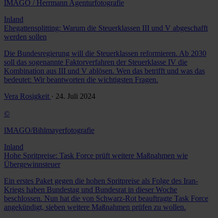
IMAGO / Herrmann Agenturfotografie
Inland
Ehegattensplitting: Warum die Steuerklassen III und V abgeschafft
werden sollen
Die Bundesregierung will die Steuerklassen reformieren. Ab 2030
soll das sogenannte Faktorverfahren der Steuerklasse IV die
Kombination aus III und V ablösen. Wen das betrifft und was das
bedeutet: Wir beantworten die wichtigsten Fragen.
Vera Rosigkeit
· 24. Juli 2024
©
IMAGO/Bihlmayerfotografie
Inland
Hohe Spritpreise: Task Force prüft weitere Maßnahmen wie
Übergewinnsteuer
Ein erstes Paket gegen die hohen Spritpreise als Folge des Iran-
Kriegs haben Bundestag und Bundesrat in dieser Woche
beschlossen. Nun hat die von Schwarz-Rot beauftragte Task Force
angekündigt, sieben weitere Maßnahmen prüfen zu wollen.