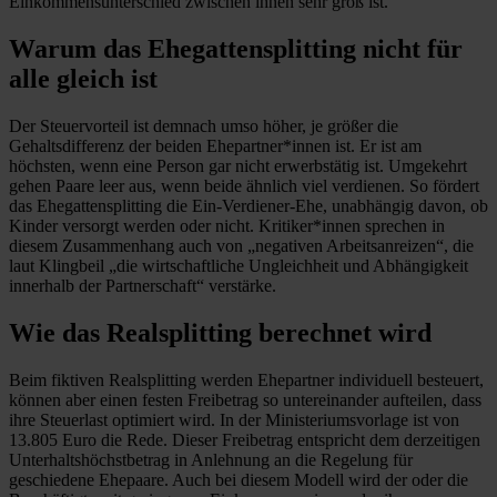
Einkommensunterschied
zwischen ihnen sehr groß ist.
Warum das Ehegattensplitting nicht für
alle gleich ist
Der Steuervorteil ist demnach umso höher, je größer die
Gehaltsdifferenz der beiden Ehepartner*innen ist. Er ist am
höchsten, wenn eine Person gar nicht erwerbstätig ist. Umgekehrt
gehen Paare leer aus, wenn beide ähnlich viel verdienen. So fördert
das Ehegattensplitting die Ein-Verdiener-Ehe, unabhängig davon, ob
Kinder versorgt werden oder nicht. Kritiker*innen sprechen in
diesem Zusammenhang auch von „negativen Arbeitsanreizen“, die
laut Klingbeil „die wirtschaftliche Ungleichheit und Abhängigkeit
innerhalb der Partnerschaft“ verstärke.
Wie das Realsplitting berechnet wird
Beim fiktiven Realsplitting werden Ehepartner individuell besteuert,
können aber einen festen Freibetrag so untereinander aufteilen, dass
ihre Steuerlast optimiert wird. In der Ministeriumsvorlage ist von
13.805 Euro die Rede. Dieser Freibetrag entspricht dem derzeitigen
Unterhaltshöchstbetrag in Anlehnung an die Regelung für
geschiedene Ehepaare. Auch bei diesem Modell wird der oder die