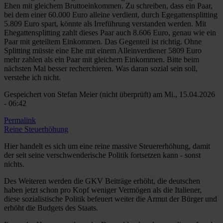
Ehen mit gleichem Bruttoeinkommen. Zu schreiben, dass ein Paar,
bei dem einer 60.000 Euro alleine verdient, durch Egegattensplitting
5.809 Euro spart, könnte als Irreführung verstanden werden. Mit
Ehegattensplitting zahlt dieses Paar auch 8.606 Euro, genau wie ein
Paar mit geteiltem Einkommen. Das Gegenteil ist richtig. Ohne
Splitting müsste eine Ehe mit einem Alleinverdiener 5809 Euro
mehr zahlen als ein Paar mit gleichem Einkommen. Bitte beim
nächsten Mal besser recherchieren. Was daran sozial sein soll,
verstehe ich nicht.
Gespeichert von
Stefan Meier (nicht überprüft)
am Mi., 15.04.2026
- 06:42
Permalink
Reine Steuerhöhung
Hier handelt es sich um eine reine massive Steuererhöhung, damit
der seit seine verschwenderische Politik fortsetzen kann - sonst
nichts.
Des Weiteren werden die GKV Beiträge erhöht, die deutschen
haben jetzt schon pro Kopf weniger Vermögen als die Italiener,
diese sozialistische Politik befeuert weiter die Armut der Bürger und
erhöht die Budgets des Staats.