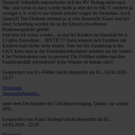
Quatsch! Jedenfalls unterscheidet sich der RV Beitrag nicht nach
Stkl. und wenn es dann wieder heißt ja aber der in Stkl V verdient ja
weniger z. b. weil er nur teilzeit arbeitet wegen drr Steuerlast. Auch
Quatsch! Die Eheleute arbeiten ja in eine finanzielle Kasse und bei
einer Scheidung werden die in der Ehezeit erworbenen
Rentenansprüche geteilt!
Jetzt lese ich schon wieder... ja und bei Kindern im Haushalt bis 6.
LJ gibts Ausnahme.... BITTE??? Dann können sich Familien mit
Kindern bald nichts mehr leisten. Aber bei der Zuzahlung in der
GKV kann man ja das Haushaltseinkommen nehmen um die letzten
€ bei Verheirateten raus zu pressen! Die Politiker sollten mal ihre
Familienpolitik reformieren! Kein Wunder ist heirate out!!!
Gespeichert von
Ex-Wähler (nicht überprüft)
am Di., 14.04.2026 -
22:17
Permalink
Steuererhöhungen...
unter dem Deckmantel der Gleichberechtigung. Danke, nie wieder
SPD.
Gespeichert von
Klaus Schlegel (nicht überprüft)
am Di.,
14.04.2026 - 22:28
Permalink