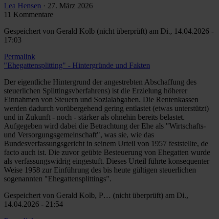
Lea Hensen
· 27. März 2026
11 Kommentare
Gespeichert von
Gerald Kolb (nicht überprüft)
am Di., 14.04.2026 -
17:03
Permalink
"Ehegattensplitting" - Hintergründe und Fakten
Der eigentliche Hintergrund der angestrebten Abschaffung des
steuerlichen Splittingsvberfahrens) ist die Erzielung höherer
Einnahmen von Steuern und Sozialabgaben. Die Rentenkassen
werden dadurch vorübergehend gering entlastet (etwas unterstützt)
und in Zukunft - noch - stärker als ohnehin bereits belastet.
Aufgegeben wird dabei die Betrachtung der Ehe als "Wirtschafts-
und Versorgungsgemeinschaft", was sie, wie das
Bundesverfassungsgericht in seinem Urteil von 1957 feststellte, de
facto auch ist. Die zuvor geübte Besteuerung von Ehegatten wurde
als verfassungswidrig eingestuft. Dieses Urteil führte konsequenter
Weise 1958 zur Einführung des bis heute gültigen steuerlichen
sogenannten "Ehegattensplittings".
Gespeichert von
Gerald Kolb, P… (nicht überprüft)
am Di.,
14.04.2026 - 21:54