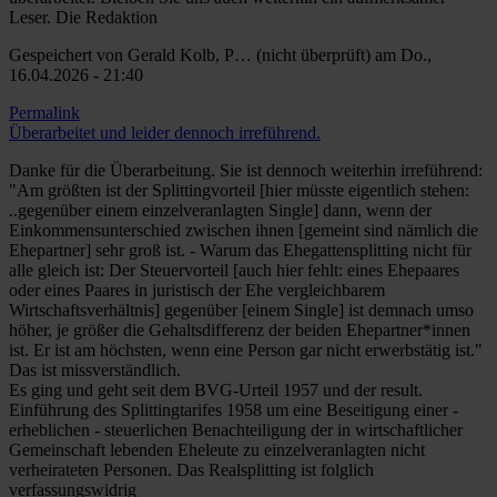
Leser. Die Redaktion
Gespeichert von
Gerald Kolb, P… (nicht überprüft)
am Do.,
16.04.2026 - 21:40
Permalink
Überarbeitet und leider dennoch irreführend.
Danke für die Überarbeitung. Sie ist dennoch weiterhin irreführend:
"Am größten ist der Splittingvorteil [hier müsste eigentlich stehen:
..gegenüber einem einzelveranlagten Single] dann, wenn der
Einkommensunterschied zwischen ihnen [gemeint sind nämlich die
Ehepartner] sehr groß ist. - Warum das Ehegattensplitting nicht für
alle gleich ist: Der Steuervorteil [auch hier fehlt: eines Ehepaares
oder eines Paares in juristisch der Ehe vergleichbarem
Wirtschaftsverhältnis] gegenüber [einem Single] ist demnach umso
höher, je größer die Gehaltsdifferenz der beiden Ehepartner*innen
ist. Er ist am höchsten, wenn eine Person gar nicht erwerbstätig ist."
Das ist missverständlich.
Es ging und geht seit dem BVG-Urteil 1957 und der result.
Einführung des Splittingtarifes 1958 um eine Beseitigung einer -
erheblichen - steuerlichen Benachteiligung der in wirtschaftlicher
Gemeinschaft lebenden Eheleute zu einzelveranlagten nicht
verheirateten Personen. Das Realsplitting ist folglich
verfassungswidrig