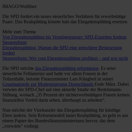
IMAGO/Wolfilser
Die SPD fordert ein neues steuerliches Verfahren für erwerbstätige
Paare. Das Realsplitting könnte bals das Ehegattensplitting ersetzen
Mehr zum Thema
Von Ehegattensplitting bis Vermögensteuer: SPD-Experten fordern
Steuerreform
Ehegattensplitting: Warum die SPD eine gerechtere Besteuerung
fordert
Steuerreform: Wer vom Ehegattensplitting profitiert – und wer nicht
Die SPD möchte
das Ehegattensplitting reformieren
. Es setze
steuerliche Fehlanreize und halte vor allem Frauen in der
Teilzeitfalle, betonte Finanzminister Lars Klingbeil in seiner
Grundsatzrede zur Modernisierung Deutschlands
Ende März. Dabei
verwies der SPD-Chef auf eine aktuelle Studie der Bertelsmann-
Stiftung, wonach „35 Prozent der nichterwerbstätigen Frauen keinen
finanziellen Vorteil darin sehen, überhaupt zu arbeiten“.
Nun möchte der Vizekanzler das Ehegattensplitting für künftige
Ehen ändern. Sein Reformmodell lautet Realsplitting, so geht es aus
einem Papier des Bundesfinanzministeriums hervor, das dem
„vorwärts“ vorliegt.