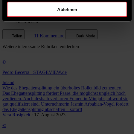
Ablehnen
Auf X teilen
11 Kommentare
Teilen
Dark Mode
Weitere
interessante Rubriken
entdecken
©
Pedro Becerra - STAGEVIEW.de
Inland
Wie das Ehegattensplitting ein überholtes Rollenbild zementiert
Das Ehegattensplitting fördert Paare, die möglichst ungleich hoch
verdienen. Auch deshalb verharren Frauen in Minijobs, obwohl sie
gut qualifiziert sind. Unternehmerin Jasmin Arbabian-Vogel fordert:
das Ehegattensplitting abschaffen – sofort!
Vera Rosigkeit
· 17. August 2023
©