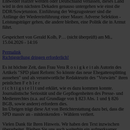
Entweder Harzer werden oder Deutschland verlassen, dieses Land
wird in den nächsten Dekaden genauso untergehen wie einst die
DDR/Sowjetunion. Einführung der Wegzugssteuer sind die
Anfänge der Wiedereinführung einer Mauer. Adverse Selektion -
Leistungsträger gehen, die andere bleiben, eine Politik die in Armut
führt.
Gespeichert von
Gerald Kolb, P… (nicht überprüft)
am Mi.,
15.04.2026 - 14:16
Permalink
Richtigstellung dringen erforderlich!
Es ist höchste Zeit, dass Frau Vera R o s i g k e i t als Autorin des
Artikels "SPD plant Reform: So könnte das neue Ehegattensplitting
aussehen" und als verantwortliche Redakteurin des "Vorwärts" ihren
peinlichen F e h l e r
r i c h t i g s t e l l t und erklärt, wie es dazu kommen konnte.
Journalistische Seriosität und die Gepflogenheiten des Presse- und
Medienrechtes (u.a. auf Grundlage von § 823 Abs. 1 und § 826
BGB, sowie andere) erfordern dies.
Im Übrigen trägt diese Art von Berichterstattung dazu bei, dass die
SPD massiv an - mitdenkenden - Wählern verliert.
Vielen Dank für Ihren Hinweis. Wir haben den Text inzwischen
überarbeitet. Bleiben Sie uns auch weiterhin ein aufmerksamer