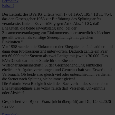
Permalink
Falsch!
Der Leitsatz des BVerfG-Urteils vom 17.01.1957, 1957-1BvL 4/54,
das den Gesetzgeber 1958 zur Einführung des Splittingtarifes
veranlasste, lautet: "Es verstößt gegen Art 6 Abs. 1 GG, daß
Ehegatten, die beide erwerbstätig sind, bei der
Zusammenveranlagung zur Einkommensteuer steuerlich schlechter
gestellt werden als sonstige Steuerpflichtige mit gleichen
Einkünften."
Vor 1958 wurden die Einkommen der Ehegatten einfach addiert und
dann dem Progressionstarif unterworfen. Dadurch zahlte ein Paar
mit 60.000 mehr Steuern als zwei Ledige mit jeweils 30.000. Das
BVerfG sah darin eine Strafe für die Ehe als
Wirtschaftsgemeinschaft i.S. der Gleichbehandlung sämtlicher
ehelicher Aufgabenverteilungen und Gemeinschaft von Erwerb und
Verbrauch. Ob beide also gleich viel oder unterschiedlich verdienen,
die Steuer nach Splitting bleibt immer gleich!
Die Autorin Vera Rosigkeit stellt den Sachverhalt des steuerlichen
Ehegattensplittings also völlig falsch dar! Versehen, Unkenntnis
oder Absicht?
Gespeichert von
Bjoern Franz (nicht überprüft)
am Di., 14.04.2026
- 22:06
Permalink