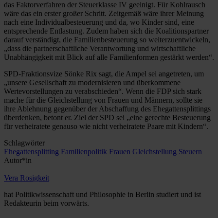
das Faktorverfahren der Steuerklasse IV geeinigt. Für Kohlrausch
wäre das ein erster großer Schritt. Zeitgemäß wäre ihrer Meinung
nach eine Individualbesteuerung und da, wo Kinder sind, eine
entsprechende Entlastung. Zudem haben sich die Koalitionspartner
darauf verständigt, die Familienbesteuerung so weiterzuentwickeln,
„dass die partnerschaftliche Verantwortung und wirtschaftliche
Unabhängigkeit mit Blick auf alle Familienformen gestärkt werden“.
SPD-Fraktionsvize Sönke Rix sagt, die Ampel sei angetreten, um
„unsere Gesellschaft zu modernisieren und überkommene
Wertevorstellungen zu verabschieden“. Wenn die FDP sich stark
mache für die Gleichstellung von Frauen und Männern, sollte sie
ihre Ablehnung gegenüber der Abschaffung des Ehegattensplittings
überdenken, betont er. Ziel der SPD sei „eine gerechte Besteuerung
für verheiratete genauso wie nicht verheiratete Paare mit Kindern“.
Schlagwörter
Ehegattensplitting
Familienpolitik
Frauen
Gleichstellung
Steuern
Autor*in
Vera Rosigkeit
hat Politikwissenschaft und Philosophie in Berlin studiert und ist
Redakteurin beim vorwärts.