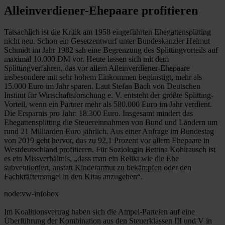
Alleinverdiener-Ehepaare profitieren
Tatsächlich ist die Kritik am 1958 eingeführten Ehegattensplitting
nicht neu. Schon ein Gesetzentwurf unter Bundeskanzler Helmut
Schmidt im Jahr 1982 sah eine Begrenzung des Splittingvorteils auf
maximal 10.000 DM vor. Heute lassen sich mit dem
Splittingverfahren, das vor allem Alleinverdiener-Ehepaare
insbesondere mit sehr hohem Einkommen begünstigt, mehr als
15.000 Euro im Jahr sparen. Laut Stefan Bach von Deutschen
Institut für Wirtschaftsforschung e. V. entsteht der größte Splitting-
Vorteil, wenn ein Partner mehr als 580.000 Euro im Jahr verdient.
Die Ersparnis pro Jahr: 18.300 Euro. Insgesamt mindert das
Ehegattensplitting die Steuereinnahmen von Bund und Ländern um
rund 21 Milliarden Euro jährlich. Aus einer Anfrage im Bundestag
von 2019 geht hervor, das zu 92,1 Prozent vor allem Ehepaare in
Westdeutschland profitieren. Für Soziologin Bettina Kohlrausch ist
es ein Missverhältnis, „dass man ein Relikt wie die Ehe
subventioniert, anstatt Kinderarmut zu bekämpfen oder den
Fachkräftemangel in den Kitas anzugehen“.
node:vw-infobox
Im Koalitionsvertrag haben sich die Ampel-Parteien auf eine
Überführung der Kombination aus den Steuerklassen III und V in