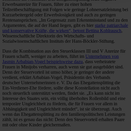
Erwerbsanreize für Frauen, führe zu einer hohen
Teilzeitbeschäftigung mit Folgen wie geringe Lohnersatzleistung bei
Kurzarbeitergeld oder Erwerbslosigkeit und auch zu geringen
Rentenansprüchen. „Im Gegensatz zum Erkenntnisstand und zu den
Argumenten, die auf der Hand liegen, gibt es hier
starke patriarchale
und konservative Kräfte, die wirken“, betont Bettina Kohlrausch
,
Wissenschaftliche Direktorin des Wirtschafts- und
Sozialwissenschaftlichen Instituts der Hans-Böckler-Stiftung.
Dass die Kombination aus den Steuerklassen III und V Anreize für
Frauen schafft, weniger zu arbeiten, führt im
Unternehmen von
Jasmin Arbabian-Vogel beispielsweise dazu
, dass verheiratete
Frauen in Minijobs verharren, auch wenn sie gut ausgebildet sind.
Denn der Steuervorteil ist umso höher, je geringer der andere
verdient, erklärt Arbabian-Vogel, Präsidentin des Verbands
deutscher Unternehmerinnen e. V. Da das Ehegattensplitting die
Ein-Verdiener-Ehe fördere, sollte diese Konstellation nicht auch
noch steuerlich unterstützt werden, findet sie. „Es kann nicht im
Interesse des Staates sein, ein völlig überholtes Rollenbild und eine
temporäre Ungleichheit zu fördern, die für Frauen vor allem in
Abhängigkeit und Ungleichheit mündet“, ist sie überzeugt. Auch
wenn das Ehegattensplitting zu den familienpolitischen Leistungen
zählt, ist es genau das nicht: Denn den Steuervorteil erhalten Paare
mit oder ohne Kinder gleichermaßen.