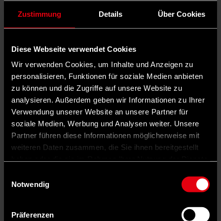
Zustimmung
Details
Über Cookies
Diese Webseite verwendet Cookies
Wir verwenden Cookies, um Inhalte und Anzeigen zu
personalisieren, Funktionen für soziale Medien anbieten
zu können und die Zugriffe auf unsere Website zu
analysieren. Außerdem geben wir Informationen zu Ihrer
Verwendung unserer Website an unsere Partner für
soziale Medien, Werbung und Analysen weiter. Unsere
Partner führen diese Informationen möglicherweise mit
weiteren Daten zusammen, die Sie ihnen bereitgestellt
haben oder die sie im Rahmen Ihrer Nutzung der Dienste
gesammelt haben.
Auf X teilen
Einwilligungsauswahl
Notwendig
0 Kommentare
Teilen
Dark Mode
Präferenzen
©