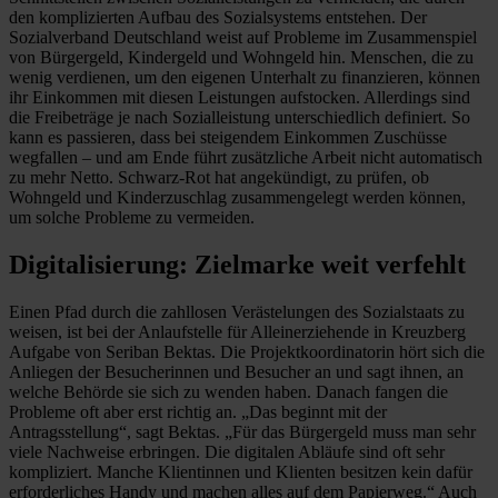
den komplizierten Aufbau des Sozialsystems entstehen. Der
Sozialverband Deutschland weist auf Probleme im Zusammenspiel
von Bürgergeld, Kindergeld und Wohngeld hin. Menschen, die zu
wenig verdienen, um den eigenen Unterhalt zu finanzieren, können
ihr Einkommen mit diesen Leistungen aufstocken. Allerdings sind
die Freibeträge je nach Sozialleistung unterschiedlich definiert. So
kann es passieren, dass bei steigendem Einkommen Zuschüsse
wegfallen – und am Ende führt zusätzliche Arbeit nicht automatisch
zu mehr Netto. Schwarz-Rot hat angekündigt, zu prüfen, ob
Wohngeld und Kinderzuschlag zusammengelegt werden können,
um solche Probleme zu vermeiden.
Digitalisierung: Zielmarke weit verfehlt
Einen Pfad durch die zahllosen Verästelungen des Sozialstaats zu
weisen, ist bei der Anlaufstelle für Alleinerziehende in Kreuzberg
Aufgabe von Seriban Bektas. Die Projektkoordinatorin hört sich die
Anliegen der Besucherinnen und Besucher an und sagt ihnen, an
welche Behörde sie sich zu wenden haben. Danach fangen die
Probleme oft aber erst richtig an. „Das beginnt mit der
Antragsstellung“, sagt Bektas. „Für das Bürgergeld muss man sehr
viele Nachweise erbringen. Die digitalen Abläufe sind oft sehr
kompliziert. Manche Klientinnen und Klienten besitzen kein dafür
erforderliches Handy und machen alles auf dem Papierweg.“ Auch