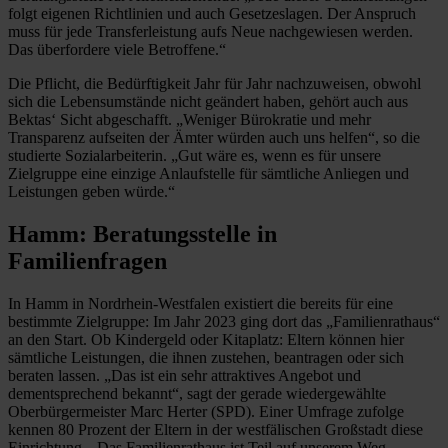
folgt eigenen Richtlinien und auch Gesetzeslagen. Der Anspruch
muss für jede Transferleistung aufs Neue nachgewiesen werden.
Das überfordere viele Betroffene.“
Die Pflicht, die Bedürftigkeit Jahr für Jahr nachzuweisen, obwohl
sich die Lebensumstände nicht geändert haben, gehört auch aus
Bektas‘ Sicht abgeschafft. „Weniger Bürokratie und mehr
Transparenz aufseiten der Ämter würden auch uns helfen“, so die
studierte Sozialarbeiterin. „Gut wäre es, wenn es für unsere
Zielgruppe eine einzige Anlaufstelle für sämtliche Anliegen und
Leistungen geben würde.“
Hamm: Beratungsstelle in
Familienfragen
In Hamm in Nordrhein-Westfalen existiert die bereits für eine
bestimmte Zielgruppe: Im Jahr 2023 ging dort das „Familienrathaus“
an den Start. Ob Kindergeld oder Kitaplatz: Eltern können hier
sämtliche Leistungen, die ihnen zustehen, beantragen oder sich
beraten lassen. „Das ist ein sehr attraktives Angebot und
dementsprechend bekannt“, sagt der gerade wiedergewählte
Oberbürgermeister Marc Herter (SPD). Einer Umfrage zufolge
kennen 80 Prozent der Eltern in der westfälischen Großstadt diese
Einrichtung. „Das Familienrathaus ist Teil auf unserem Weg,