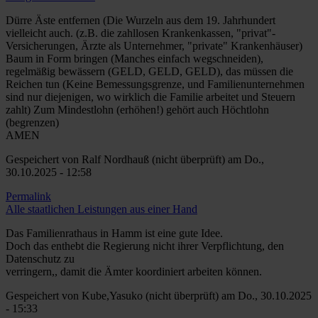
Dürre Äste entfernen (Die Wurzeln aus dem 19. Jahrhundert
vielleicht auch. (z.B. die zahllosen Krankenkassen, "privat"-
Versicherungen, Ärzte als Unternehmer, "private" Krankenhäuser)
Baum in Form bringen (Manches einfach wegschneiden),
regelmäßig bewässern (GELD, GELD, GELD), das müssen die
Reichen tun (Keine Bemessungsgrenze, und Familienunternehmen
sind nur diejenigen, wo wirklich die Familie arbeitet und Steuern
zahlt) Zum Mindestlohn (erhöhen!) gehört auch Höchtlohn
(begrenzen)
AMEN
Gespeichert von
Ralf Nordhauß (nicht überprüft)
am Do.,
30.10.2025 - 12:58
Permalink
Alle staatlichen Leistungen aus einer Hand
Das Familienrathaus in Hamm ist eine gute Idee.
Doch das enthebt die Regierung nicht ihrer Verpflichtung, den
Datenschutz zu
verringern,, damit die Ämter koordiniert arbeiten können.
Gespeichert von
Kube,Yasuko (nicht überprüft)
am Do., 30.10.2025
- 15:33