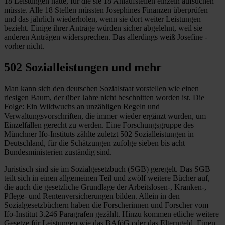
18 Leistungen hätte, für die sie 18 Anlaufstellen einzeln aufsuchen
müsste. Alle 18 Stellen müssten Josephines Finanzen überprüfen
und das jährlich wiederholen, wenn sie dort weiter Leistungen
bezieht. Einige ihrer Anträge würden sicher abgelehnt, weil sie
anderen Anträgen widersprechen. Das allerdings weiß Josefine ­
vorher nicht.
502 Sozialleistungen und mehr
Man kann sich den deutschen Sozialstaat vorstellen wie einen
riesigen Baum, der über Jahre nicht beschnitten worden ist. Die
Folge: Ein Wildwuchs an unzähligen Regeln und
Verwaltungsvorschriften, die immer wieder ergänzt wurden, um
Einzelfällen gerecht zu werden. Eine Forschungsgruppe des
Münchner Ifo-­Instituts zählte zuletzt 502 Sozialleistungen in
Deutschland, für die Schätzungen zufolge sieben bis acht
Bundesministerien zuständig sind.
Juristisch sind sie im Sozialgesetzbuch (SGB) geregelt. Das SGB
teilt sich in einen allgemeinen Teil und zwölf weitere Bücher auf,
die auch die gesetzliche Grundlage der Arbeitslosen-, Kranken-,
Pflege- und Rentenversicherungen bilden. Allein in den
Sozialgesetzbüchern haben die Forscherinnen und Forscher vom
Ifo-Institut 3.246 Paragrafen gezählt. Hinzu kommen etliche weitere
Gesetze für Leistungen wie das BAföG oder das Elterngeld. Einen