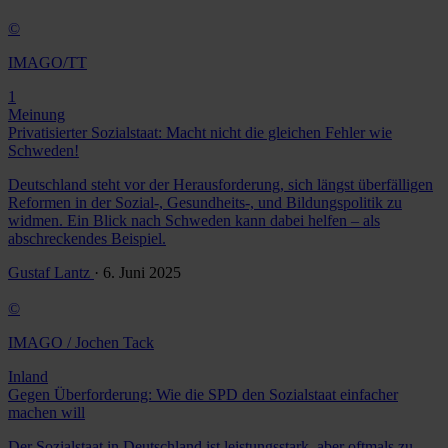
©
IMAGO/TT
1
Meinung
Privatisierter Sozialstaat: Macht nicht die gleichen Fehler wie
Schweden!
Deutschland steht vor der Herausforderung, sich längst überfälligen
Reformen in der Sozial-, Gesundheits-, und Bildungspolitik zu
widmen. Ein Blick nach Schweden kann dabei helfen – als
abschreckendes Beispiel.
Gustaf Lantz
· 6. Juni 2025
©
IMAGO / Jochen Tack
Inland
Gegen Überforderung: Wie die SPD den Sozialstaat einfacher
machen will
Der Sozialstaat in Deutschland ist leistungsstark, aber oftmals zu