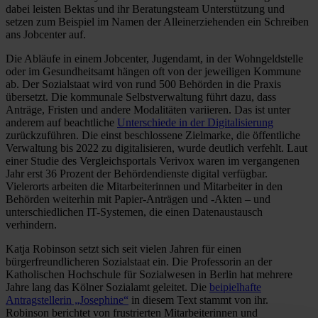
dabei leisten Bektas und ihr Beratungsteam Unterstützung und
setzen zum Beispiel im Namen der Alleinerziehenden ein Schreiben
ans Jobcenter auf.
Die Abläufe in einem Jobcenter, Jugendamt, in der Wohngeldstelle
oder im Gesundheitsamt hängen oft von der jeweiligen Kommune
ab. Der Sozialstaat wird von rund 500 Behörden in die Praxis
übersetzt. Die kommunale Selbstverwaltung führt dazu, dass
Anträge, Fristen und andere Modalitäten variieren. Das ist unter
anderem auf beachtliche
Unterschiede in der Digitalisierung
zurückzuführen. Die einst beschlossene Zielmarke, die öffentliche
Verwaltung bis 2022 zu digitalisieren, wurde deutlich verfehlt. Laut
einer Studie des Vergleichsportals Verivox waren im vergangenen
Jahr erst 36 Prozent der Behördendienste digital verfügbar.
Vielerorts arbeiten die Mitarbeiterinnen und Mitarbeiter in den
Behörden weiterhin mit Papier-Anträgen und -Akten – und
unterschiedlichen IT-Systemen, die einen Datenaustausch
verhindern.
Katja Robinson setzt sich seit vielen Jahren für einen
bürgerfreundlicheren Sozialstaat ein. Die Professorin an der
Katholischen Hochschule für Sozialwesen in Berlin hat mehrere
Jahre lang das Kölner Sozialamt geleitet. Die
beipielhafte
Antragstellerin „Josephine“
in diesem Text stammt von ihr.
Robinson berichtet von frustrierten Mitarbeiterinnen und