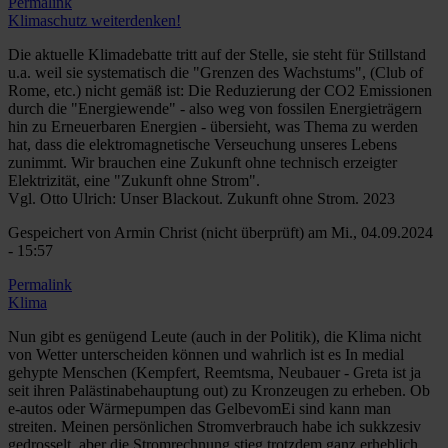
Permalink
Klimaschutz weiterdenken!
Die aktuelle Klimadebatte tritt auf der Stelle, sie steht für Stillstand
u.a. weil sie systematisch die "Grenzen des Wachstums", (Club of
Rome, etc.) nicht gemäß ist: Die Reduzierung der CO2 Emissionen
durch die "Energiewende" - also weg von fossilen Energieträgern
hin zu Erneuerbaren Energien - übersieht, was Thema zu werden
hat, dass die elektromagnetische Verseuchung unseres Lebens
zunimmt. Wir brauchen eine Zukunft ohne technisch erzeigter
Elektrizität, eine "Zukunft ohne Strom".
Vgl. Otto Ulrich: Unser Blackout. Zukunft ohne Strom. 2023
Gespeichert von
Armin Christ (nicht überprüft)
am Mi., 04.09.2024
- 15:57
Permalink
Klima
Nun gibt es genügend Leute (auch in der Politik), die Klima nicht
von Wetter unterscheiden können und wahrlich ist es In medial
gehypte Menschen (Kempfert, Reemtsma, Neubauer - Greta ist ja
seit ihren Palästinabehauptung out) zu Kronzeugen zu erheben. Ob
e-autos oder Wärmepumpen das GelbevomEi sind kann man
streiten. Meinen persönlichen Stromverbrauch habe ich sukkzesiv
gedrosselt, aber die Stromrechnung stieg trotzdem ganz erheblich