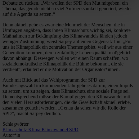
Debatte zu rücken. „Wir wollen der SPD den Mut mitgeben, ein
Thema, das gerade nicht so viel Aufmerksamkeit generiert, wieder
auf die Agenda zu setzen.“
Denn aktuell gebe es zwar eine Mehrheit der Menschen, die in
Umfragen angäben, dass ihnen Klimaschutz wichtig sei, konkrete
Maßnahmen zur Bekämpfung des Klimawandels fänden jedoch
weniger Zustimmung, weist Sarpey auf einen Gegensatz hin. „Für
uns ist Klimapolitik ein zentrales Themengebiet, weil wir aus einer
Generation kommen, deren zukünftige Lebensqualität maßgeblich
davon abhängt. Deswegen wollen wir einen Raum schaffen, wo
sozialdemokratische Klimapolitik die Bühne bekommt, die sie
verdient“, erläutert er die Motivation der Organisator*innen.
Auch mit Blick auf das Wahlprogramm der SPD zur
Bundestagswahl im kommenden Jahr gehe es darum, einen Impuls
zu setzen, um zu zeigen, dass Klimaschutz eine soziale Frage sei.
Dementsprechend müsse der Kampf gegen den Klimawandel mit
den vielen Herausforderungen, die die Gesellschaft aktuell erlebe,
zusammen gedacht werden. „Genau da sehen wir die Rolle der
SPD“, macht Sarpey deutlich.
Schlagwörter
Klimaschutz
Klima
Klimawandel
SPD
Autor*in