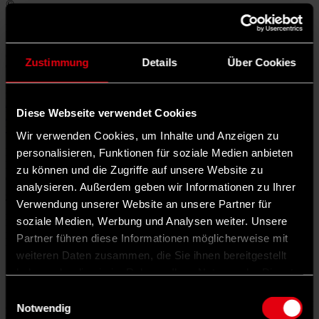
©
IMAGO / HMB-Media
Am Dienstag diskutiert die SPD im Willy-Brandt-Haus über Fragen
Zustimmung
Details
Über Cookies
der Klimagerechtigkeit.
Mehr zum Thema
Die SPD braucht effektive Arbeitsstrukturen in Sachen Klimapolitik
Diese Webseite verwendet Cookies
Klimaappell zum Parteitag: Was Klimaaktivist*innen von der SPD
fordern
Wir verwenden Cookies, um Inhalte und Anzeigen zu
personalisieren, Funktionen für soziale Medien anbieten
Noch vor fünf Jahren war der Kampf gegen den Klimawandel in
Deutschland omnipräsent. Hunderttausende junge Menschen folgten
zu können und die Zugriffe auf unsere Website zu
den Aufrufen von Fridays for Future und anderen, um für eine
analysieren. Außerdem geben wir Informationen zu Ihrer
gerechte Klimapolitik zu demonstrieren. Inzwischen sind andere
Verwendung unserer Website an unsere Partner für
Themen in den Fokus der öffentlichen Debatte gerückt wie der
russische Angriffskrieg in der Ukraine, der Kampf gegen
soziale Medien, Werbung und Analysen weiter. Unsere
Rechtsextremismus und Islamismus oder ausbleibende staatliche
Partner führen diese Informationen möglicherweise mit
Investitionen.
weiteren Daten zusammen, die Sie ihnen bereitgestellt
haben oder die sie im Rahmen Ihrer Nutzung der Dienste
Bildunterschrift
gesammelt haben.
Einwilligungsauswahl
„Wir wollen für eine progressive Antwort auf Klimaschutzmüdigkeit
Notwendig
sorgen, die Lust auf den Wandel macht, um aus der Schockstarre