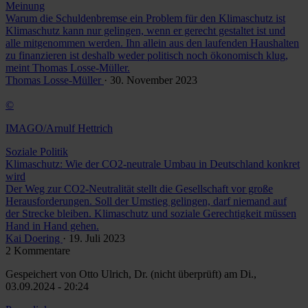
Meinung
Warum die Schuldenbremse ein Problem für den Klimaschutz ist
Klimaschutz kann nur gelingen, wenn er gerecht gestaltet ist und
alle mitgenommen werden. Ihn allein aus den laufenden Haushalten
zu finanzieren ist deshalb weder politisch noch ökonomisch klug,
meint Thomas Losse-Müller.
Thomas Losse-Müller
· 30. November 2023
©
IMAGO/Arnulf Hettrich
Soziale Politik
Klimaschutz: Wie der CO2-neutrale Umbau in Deutschland konkret
wird
Der Weg zur CO2-Neutralität stellt die Gesellschaft vor große
Herausforderungen. Soll der Umstieg gelingen, darf niemand auf
der Strecke bleiben. Klimaschutz und soziale Gerechtigkeit müssen
Hand in Hand gehen.
Kai Doering
· 19. Juli 2023
2 Kommentare
Gespeichert von
Otto Ulrich, Dr. (nicht überprüft)
am Di.,
03.09.2024 - 20:24