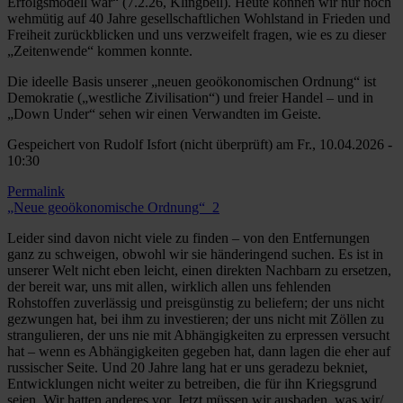
Erfolgsmodell war“ (7.2.26, Klingbeil). Heute können wir nur noch
wehmütig auf 40 Jahre gesellschaftlichen Wohlstand in Frieden und
Freiheit zurückblicken und uns verzweifelt fragen, wie es zu dieser
„Zeitenwende“ kommen konnte.
Die ideelle Basis unserer „neuen geoökonomischen Ordnung“ ist
Demokratie („westliche Zivilisation“) und freier Handel – und in
„Down Under“ sehen wir einen Verwandten im Geiste.
Gespeichert von
Rudolf Isfort (nicht überprüft)
am Fr., 10.04.2026 -
10:30
Permalink
„Neue geoökonomische Ordnung“_2
Leider sind davon nicht viele zu finden – von den Entfernungen
ganz zu schweigen, obwohl wir sie händeringend suchen. Es ist in
unserer Welt nicht eben leicht, einen direkten Nachbarn zu ersetzen,
der bereit war, uns mit allen, wirklich allen uns fehlenden
Rohstoffen zuverlässig und preisgünstig zu beliefern; der uns nicht
gezwungen hat, bei ihm zu investieren; der uns nicht mit Zöllen zu
strangulieren, der uns nie mit Abhängigkeiten zu erpressen versucht
hat – wenn es Abhängigkeiten gegeben hat, dann lagen die eher auf
russischer Seite. Und 20 Jahre lang hat er uns geradezu bekniet,
Entwicklungen nicht weiter zu betreiben, die für ihn Kriegsgrund
seien. Wir hatten anderes vor. Jetzt müssen wir ausbaden, was wir/