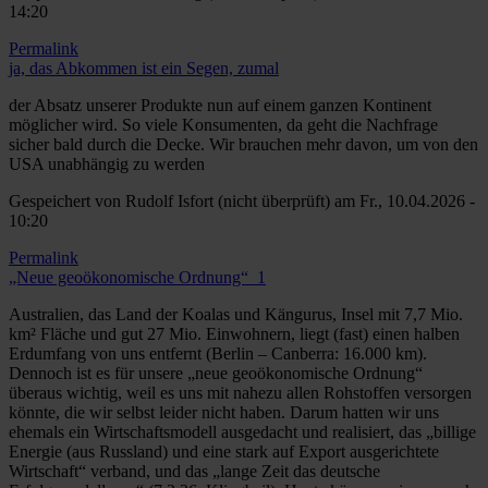
14:20
Permalink
ja, das Abkommen ist ein Segen, zumal
der Absatz unserer Produkte nun auf einem ganzen Kontinent
möglicher wird. So viele Konsumenten, da geht die Nachfrage
sicher bald durch die Decke. Wir brauchen mehr davon, um von den
USA unabhängig zu werden
Gespeichert von
Rudolf Isfort (nicht überprüft)
am Fr., 10.04.2026 -
10:20
Permalink
„Neue geoökonomische Ordnung“_1
Australien, das Land der Koalas und Kängurus, Insel mit 7,7 Mio.
km² Fläche und gut 27 Mio. Einwohnern, liegt (fast) einen halben
Erdumfang von uns entfernt (Berlin – Canberra: 16.000 km).
Dennoch ist es für unsere „neue geoökonomische Ordnung“
überaus wichtig, weil es uns mit nahezu allen Rohstoffen versorgen
könnte, die wir selbst leider nicht haben. Darum hatten wir uns
ehemals ein Wirtschaftsmodell ausgedacht und realisiert, das „billige
Energie (aus Russland) und eine stark auf Export ausgerichtete
Wirtschaft“ verband, und das „lange Zeit das deutsche