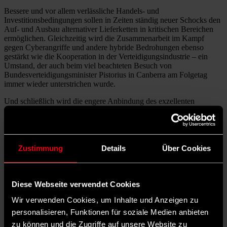
Bessere und vor allem verlässliche Handels- und
Investitionsbedingungen sollen in Zeiten ständig neuer Schocks den
Auf- und Ausbau alternativer Lieferketten in kritischen Bereichen
ermöglichen. Gleichzeitig wird die Zusammenarbeit im Kampf
gegen Cyberangriffe und andere hybride Bedrohungen ebenso
gestärkt wie die Kooperation in der Verteidigungsindustrie – ein
Umstand, der auch beim viel beachteten Besuch von
Bundesverteidigungsminister Pistorius in Canberra am Folgetag
immer wieder unterstrichen wurde.
Und schließlich wird die engere Anbindung des exzellenten
australischen Hochschul- und Forschungssektors an Europa beiden
Seiten Vorteile bringen, insbesondere in einer Zeit, in der
technologische Dominanz zunehmend als politisches und
wirtschaftliches Druckmittel eingesetzt wird.
Zustimmung
Details
Über Cookies
In der knappen gemeinsamen Erklärung sparten sich Albanese und
von der Leyen einen expliziten Verweis auf die zunehmend
herausfordernde Weltlage. Trotzdem ist klar: Der Erfolg hat zwei
unfreiwillige Stiefväter in den Präsidenten Trump und Xi und soll
Diese Webseite verwendet Cookies
ein Zeichen setzen gegen die zunehmende Abkehr von
Wir verwenden Cookies, um Inhalte und Anzeigen zu
internationalen Ordnungsprinzipien und gegen die wachsende
Bereitschaft, politische Ziele durch wirtschaftlichen und
personalisieren, Funktionen für soziale Medien anbieten
militärischen Zwang durchzusetzen.
zu können und die Zugriffe auf unsere Website zu