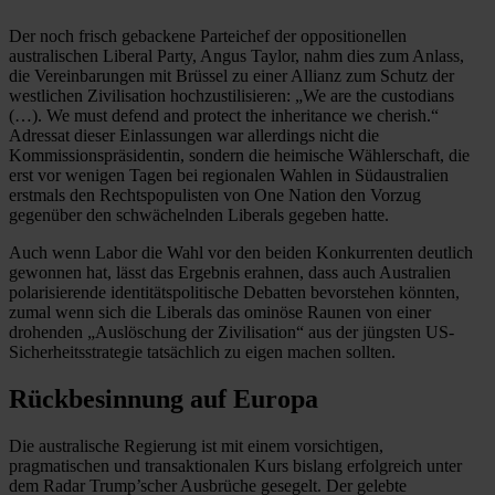
Der noch frisch gebackene Parteichef der oppositionellen
australischen Liberal Party, Angus Taylor, nahm dies zum Anlass,
die Vereinbarungen mit Brüssel zu einer Allianz zum Schutz der
westlichen Zivilisation hochzustilisieren: „We are the custodians
(…). We must defend and protect the inheritance we cherish.“
Adressat dieser Einlassungen war allerdings nicht die
Kommissionspräsidentin, sondern die heimische Wählerschaft, die
erst vor wenigen Tagen bei regionalen Wahlen in Südaustralien
erstmals den Rechtspopulisten von One Nation
den Vorzug
gegenüber den schwächelnden Liberals gegeben hatte.
Auch wenn Labor die Wahl vor den beiden Konkurrenten deutlich
gewonnen hat, lässt das Ergebnis erahnen, dass auch Australien
polarisierende identitätspolitische Debatten bevorstehen könnten,
zumal wenn sich die Liberals das ominöse Raunen von einer
drohenden „Auslöschung der Zivilisation“ aus der jüngsten US-
Sicherheitsstrategie tatsächlich zu eigen machen sollten.
Rückbesinnung auf Europa
Die australische Regierung ist mit einem vorsichtigen,
pragmatischen und transaktionalen Kurs bislang erfolgreich unter
dem Radar Trump’scher Ausbrüche gesegelt. Der gelebte