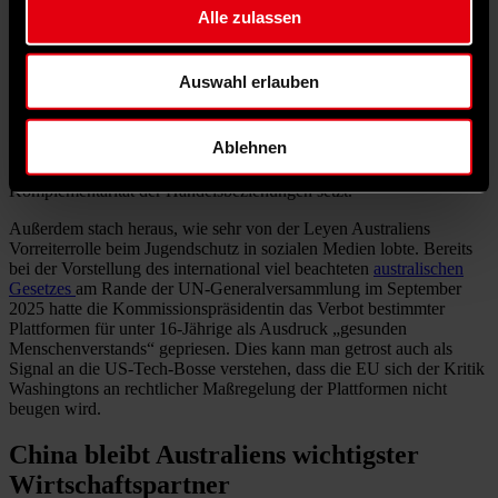
Alle zulassen
Anders als ihre australischen Gastgeber war die
Kommissionspräsidentin durchaus bereit, die Herausforderung
durch China in ihren Reden klar und deutlich zu benennen.
Auswahl erlauben
Tatsächlich ist die Gefahr durch Chinas industrielle Überkapazitäten
in Europa, und insbesondere in Deutschland, viel akuter als in
Australien, wo man wenig eigene Industrie zu schützen hat, nach
Ablehnen
dem letzten bilateralen Zerwürfnis mit Beijing die Beziehungen
stabilisiert zu haben glaubt und auf die fortgesetzte starke
Komplementarität der Handelsbeziehungen setzt.
Außerdem stach heraus, wie sehr von der Leyen Australiens
Vorreiterrolle beim Jugendschutz in sozialen Medien lobte. Bereits
bei der Vorstellung des international viel beachteten
australischen
Gesetzes
am Rande der UN-Generalversammlung im September
2025 hatte die Kommissionspräsidentin das Verbot bestimmter
Plattformen für unter 16-Jährige als Ausdruck „gesunden
Menschenverstands“ gepriesen. Dies kann man getrost auch als
Signal an die US-Tech-Bosse verstehen, dass die EU sich der Kritik
Washingtons an rechtlicher Maßregelung der Plattformen nicht
beugen wird.
China bleibt Australiens wichtigster
Wirtschaftspartner