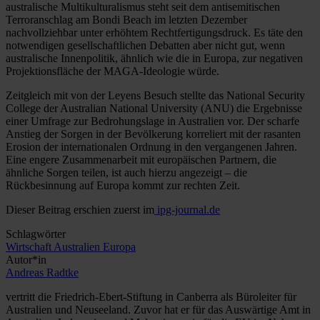
australische Multikulturalismus steht seit dem antisemitischen
Terroranschlag am Bondi Beach im letzten Dezember
nachvollziehbar unter erhöhtem Rechtfertigungsdruck. Es täte den
notwendigen gesellschaftlichen Debatten aber nicht gut, wenn
australische Innenpolitik, ähnlich wie die in Europa, zur negativen
Projektionsfläche der MAGA-Ideologie würde.
Zeitgleich mit von der Leyens Besuch stellte das National Security
College der Australian National University (ANU) die Ergebnisse
einer Umfrage zur Bedrohungslage in Australien vor. Der scharfe
Anstieg der Sorgen in der Bevölkerung korreliert mit der rasanten
Erosion der internationalen Ordnung in den vergangenen Jahren.
Eine engere Zusammenarbeit mit europäischen Partnern, die
ähnliche Sorgen teilen, ist auch hierzu angezeigt – die
Rückbesinnung auf Europa kommt zur rechten Zeit.
Dieser Beitrag erschien zuerst im
ipg-journal.de
Schlagwörter
Wirtschaft
Australien
Europa
Autor*in
Andreas Radtke
vertritt die Friedrich-Ebert-Stiftung in Canberra als Büroleiter für
Australien und Neuseeland. Zuvor hat er für das Auswärtige Amt in