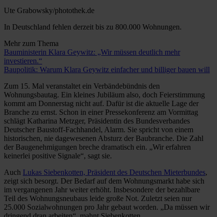
Ute Grabowsky/photothek.de
In Deutschland fehlen derzeit bis zu 800.000 Wohnungen.
Mehr zum Thema
Bauministerin Klara Geywitz: „Wir müssen deutlich mehr
investieren.“
Baupolitik: Warum Klara Geywitz einfacher und billiger bauen will
Zum 15. Mal veranstaltet ein Verbändebündnis den
Wohnungsbautag. Ein kleines Jubiläum also, doch Feierstimmung
kommt am Donnerstag nicht auf. Dafür ist die aktuelle Lage der
Branche zu ernst. Schon in einer Pressekonferenz am Vormittag
schlägt Katharina Metzger, Präsidentin des Bundesverbandes
Deutscher Baustoff-Fachhandel, Alarm. Sie spricht von einem
historischen, nie dagewesenen Absturz der Baubranche. Die Zahl
der Baugenehmigungen breche dramatisch ein. „Wir erfahren
keinerlei positive Signale“, sagt sie.
Auch
Lukas Siebenkotten, Präsident des Deutschen Mieterbundes
,
zeigt sich besorgt. Der Bedarf auf dem Wohnungsmarkt habe sich
im vergangenen Jahr weiter erhöht. Insbesondere der bezahlbare
Teil des Wohnungsneubaus leide große Not. Zuletzt seien nur
25.000 Sozialwohnungen pro Jahr gebaut worden. „Da müssen wir
dringend dran arbeiten“, mahnt Siebenkotten.