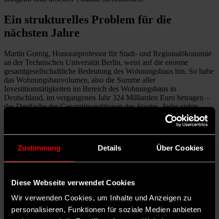
Ein strukturelles Problem für die
nächsten Jahre
Martin Gornig, Honorarprofessor für Stadt- und Regionalökonomie
an der Technischen Universität Berlin, weist auf die enorme
gesamtgesellschaftliche Bedeutung des Wohnungsbaus hin. So habe
das Wohnungsbauvolumen, also die Summe aller
Investitionstätigkeiten im Bereich des Wohnungsbaus in
Deutschland, im vergangenen Jahr 324 Milliarden Euro betragen –
das Dreifache der Gesamtinvestitionen des Staates. Jeder siebte
Arbeitsplatz in Deutschland sei durch den Wohnungsbau
ausgelastet.
Allerdings blickt auch er mit Sorge auf den deutlichen Rückgang
Zustimmung
Details
Über Cookies
der Wohnungsbautätigkeiten in den vergangenen beiden Jahren.
Dieser führe allein in diesem Jahr wohl zu Steuermindereinnahmen
in Höhe von fünf Milliarden Euro. Allein bei den Bauanträgen gebe
es aktuell einen Einbruch von 80 Prozent – nach Gornigs Ansicht
Diese Webseite verwendet Cookies
ein strukturelles Problem für die kommenden Jahre. Sein logischer
Schluss daraus: „Wir müssen also etwas anders machen.“
Wir verwenden Cookies, um Inhalte und Anzeigen zu
personalisieren, Funktionen für soziale Medien anbieten
Klara Geywitz,