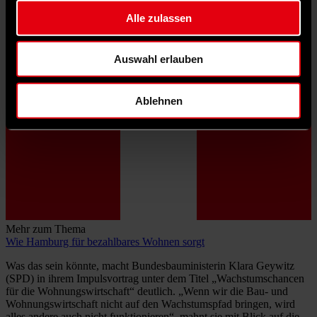
Alle zulassen
Auswahl erlauben
Ablehnen
Mehr zum Thema
Wie Hamburg für bezahlbares Wohnen sorgt
Was das sein könnte, macht Bundesbauministerin Klara Geywitz
(SPD) in ihrem Impulsvortrag unter dem Titel „Wachstumschancen
für die Wohnungswirtschaft“ deutlich. „Wenn wir die Bau- und
Wohnungswirtschaft nicht auf den Wachstumspfad bringen, wird
alles andere auch nicht funktionieren“, mahnt sie mit Blick auf die