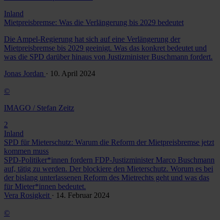
Inland
Mietpreisbremse: Was die Verlängerung bis 2029 bedeutet
Die Ampel-Regierung hat sich auf eine Verlängerung der
Mietpreisbremse bis 2029 geeinigt. Was das konkret bedeutet und
was die SPD darüber hinaus von Justizminister Buschmann fordert.
Jonas Jordan
· 10. April 2024
©
IMAGO / Stefan Zeitz
2
Inland
SPD für Mieterschutz: Warum die Reform der Mietpreisbremse jetzt
kommen muss
SPD-Politiker*innen fordern FDP-Justizminister Marco Buschmann
auf, tätig zu werden. Der blockiere den Mieterschutz. Worum es bei
der bislang unterlassenen Reform des Mietrechts geht und was das
für Mieter*innen bedeutet.
Vera Rosigkeit
· 14. Februar 2024
©