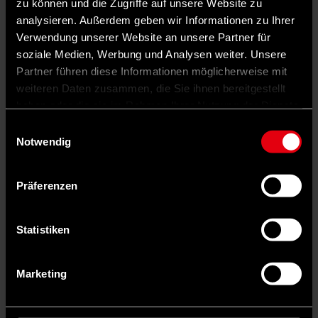
zu können und die Zugriffe auf unsere Website zu
Bundesbauministerin
analysieren. Außerdem geben wir Informationen zu Ihrer
Verwendung unserer Website an unsere Partner für
soziale Medien, Werbung und Analysen weiter. Unsere
Partner führen diese Informationen möglicherweise mit
weiteren Daten zusammen, die Sie ihnen bereitgestellt
haben oder die sie im Rahmen Ihrer Nutzung der Dienste
gesammelt haben.
Einwilligungsauswahl
Notwendig
Präferenzen
Statistiken
Marketing
Wie kommen wir wieder zu einem Standard, der bezahlbar ist, ohne
dass man ihn mit Milliarden subventioniert?