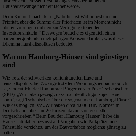
unserer Zeit“, dessen Lösung angesichts der aktuellen
Haushaltszwänge nicht einfacher werde.
Denn Kühnert macht klar: „Natürlich ist Wohnungsbau eine
Priorität, aber die Summe aller Prioritäten ist im Moment nicht
übereinzubringen mit den zur Verfügung stehenden
Investitionsmitteln.“ Deswegen brauche es eigentlich einen
parteiübergreifenden mehrjährigen Konsens darüber, was dieses
Dilemma haushaltspolitisch bedeutet.
Warum Hamburg-Häuser sind günstiger
sind
Wie trotz der schwierigen konjunkturellen Lage und
haushaltspolitischer Zwänge trotzdem Wohnungsneubau möglich
ist, verdeutlicht der Hamburger Bürgermeister Peter Tschentscher
(SPD). „Wir haben gezeigt, dass man deutlich günstiger bauen
kann“, sagt Tschentscher über die sogenannten „Hamburg-Häuser“.
Wie das möglich ist? „Wir haben circa 4.000 DIN-Normen in
Deutschland, aber nur 20 Prozent davon sind gesetzlich
vorgeschrieben.“ Beim Bau der „Hamburg-Häuser“ habe die
Hansestadt daher bewusst auf Vorgaben wie Parkplätze oder
Fahrstühle verzichtet, um das Bauvorhaben möglichst günstig zu
halten.