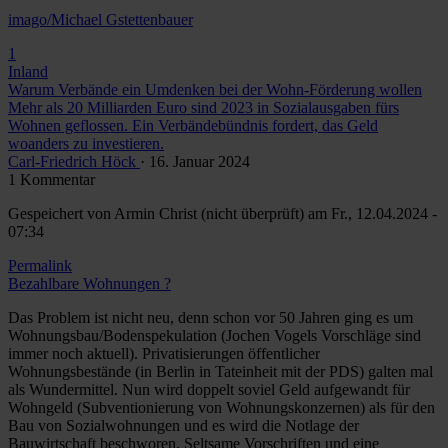
imago/Michael Gstettenbauer
1
Inland
Warum Verbände ein Umdenken bei der Wohn-Förderung wollen
Mehr als 20 Milliarden Euro sind 2023 in Sozialausgaben fürs
Wohnen geflossen. Ein Verbändebündnis fordert, das Geld
woanders zu investieren.
Carl-Friedrich Höck
· 16. Januar 2024
1 Kommentar
Gespeichert von
Armin Christ (nicht überprüft)
am Fr., 12.04.2024 -
07:34
Permalink
Bezahlbare Wohnungen ?
Das Problem ist nicht neu, denn schon vor 50 Jahren ging es um
Wohnungsbau/Bodenspekulation (Jochen Vogels Vorschläge sind
immer noch aktuell). Privatisierungen öffentlicher
Wohnungsbestände (in Berlin in Tateinheit mit der PDS) galten mal
als Wundermittel. Nun wird doppelt soviel Geld aufgewandt für
Wohngeld (Subventionierung von Wohnungskonzernen) als für den
Bau von Sozialwohnungen und es wird die Notlage der
Bauwirtschaft beschworen. Seltsame Vorschriften und eine