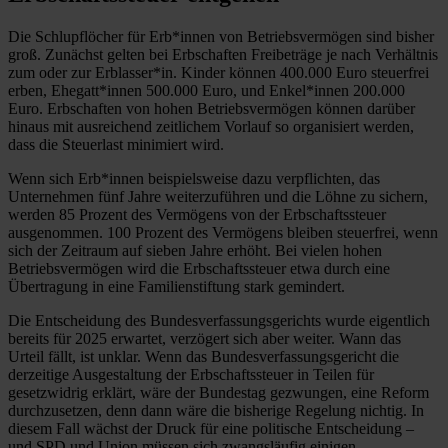
Die Schlupflöcher für Erb*innen von Betriebsvermögen sind bisher
groß. Zunächst gelten bei Erbschaften Freibeträge je nach Verhältnis
zum oder zur Erblasser*in. Kinder können 400.000 Euro steuerfrei
erben, Ehegatt*innen 500.000 Euro, und Enkel*innen 200.000
Euro. Erbschaften von hohen Betriebsvermögen können darüber
hinaus mit ausreichend zeitlichem Vorlauf so organisiert werden,
dass die Steuerlast minimiert wird.
Wenn sich Erb*innen beispielsweise dazu verpflichten, das
Unternehmen fünf Jahre weiterzuführen und die Löhne zu sichern,
werden 85 Prozent des Vermögens von der Erbschaftssteuer
ausgenommen. 100 Prozent des Vermögens bleiben steuerfrei, wenn
sich der Zeitraum auf sieben Jahre erhöht. Bei vielen hohen
Betriebsvermögen wird die Erbschaftssteuer etwa durch eine
Übertragung in eine Familienstiftung stark gemindert.
Die Entscheidung des Bundesverfassungsgerichts wurde eigentlich
bereits für 2025 erwartet, verzögert sich aber weiter. Wann das
Urteil fällt, ist unklar. Wenn das Bundesverfassungsgericht die
derzeitige Ausgestaltung der Erbschaftssteuer in Teilen für
gesetzwidrig erklärt, wäre der Bundestag gezwungen, eine Reform
durchzusetzen, denn dann wäre die bisherige Regelung nichtig. In
diesem Fall wächst der Druck für eine politische Entscheidung –
und SPD und Union müssen sich zwangsläufig einigen.