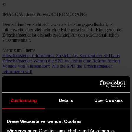
©
IMAGO/Andreas Pulwey/CHROMORANG
Deutschland versteht sich zwar als Leistungsgesellschaft, ist
mittlerweile aber vielmehr eine Erbengesellschaft. Eine gerechte
Erbschaftsteuer ist deshalb essenziell für den gesellschaftlichen
Zusammenhalt.
Mehr zum Thema
Erbschaftsteuer reformieren: So sieht das Konzept der SPD aus
Erbschaftsteuer: Warum die SPD weiterhin eine Reform fordert
Vorstoß von Klüssendorf: Wie die SPD die Erbschaftsteuer
reformieren will
Die SPD will
Vermögen in Deutschland gerechter verteilen
und
dafür die Erbschaftssteuer reformieren. Nach derzeitiger Regelung
werden insbesondere hohe Betriebsvermögen begünstigt. Wie sich
das ändern soll, hat die SPD in einem
Konzept
dargelegt, das sie am
Zustimmung
Details
Über Cookies
Dienstag vorgestellt hat.
Das sieht das Erbschaftssteuer-Konzept
Diese Webseite verwendet Cookies
der SPD vor
Wir verwenden Cookies, um Inhalte und Anzeigen zu