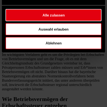
befürchten, dass Änderungen bei der Erbschaftssteuer für
Unternehmen Investitionen hemmt. Der Erste Parlamentarische
Geschäftsführer der SPD-Bundestagsfraktion, Dirk Wiese, sagte am
Alle zulassen
Mittwoch, er sei zuversichtlich, dass man in einem „Gesamtpaket“
zu einer Lösung finden könnte.
Auswahl erlauben
Wegweisend für eine Einigung dürfte ein Urteil des
Bundesverfassungsgerichts sein, das in diesem Jahr erwartet wird.
Schon 2006 und 2014 hatten die Karlsruher Richter*innen die
geltenden Regeln beanstandet. Sie beschäftigen sich aktuell mit
Ablehnen
mehreren Klagen zur Erbschaftssteuer.
Im wichtigsten Verfahren geht es um die Privilegien bei Erbschaften
von Betriebsvermögen und um die Frage, ob es mit dem
Gleichheitsgrundsatz des Grundgesetzes vereinbar ist, dass
Privatpersonen Erbschaftssteuer zahlen müssen und Erb*innen von
Betriebsvermögen oft nicht. Darüber hinaus hat die bayerische
Staatsregierung ein abstraktes Normenkontrollverfahren beim
Bundesverfassungsgericht initiiert, das unter anderem überprüfen
soll, inwieweit die Erbschaftssteuer regional unterschiedlich
ausgestaltet werden könnte.
Wie Betriebsvermögen der
Erbschaftssteuer entgehen