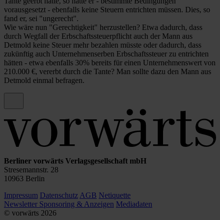
Tante geerbt hätte, so hätte er - bestimmte Bedingungen
vorausgesetzt - ebenfalls keine Steuern entrichten müssen. Dies, so
fand er, sei "ungerecht".
Wie wäre nun "Gerechtigkeit" herzustellen? Etwa dadurch, dass
durch Wegfall der Erbschaftssteuerpflicht auch der Mann aus
Detmold keine Steuer mehr bezahlen müsste oder dadurch, dass
zukünftig auch Unternehmenserben Erbschaftssteuer zu entrichten
hätten - etwa ebenfalls 30% bereits für einen Unternehmenswert von
210.000 €, vererbt durch die Tante? Man sollte dazu den Mann aus
Detmold einmal befragen.
Berliner vorwärts Verlagsgesellschaft mbH
Stresemannstr. 28
10963 Berlin
Impressum
Datenschutz
AGB
Netiquette
Newsletter
Sponsoring & Anzeigen
Mediadaten
© vorwärts
2026